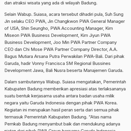
dan atraksi wisata yang ada di wilayah Badung.
Selain Wabup. Suiasa, acara tersebut dihadiri pula, Suh Sung
Jin selaku CEO PWA, Jin Changkwon PWA General Manager
of USA, Shin Seungho, PWA Accounting Manager, Kim
Miseon PWA Business Development, Kim Jiyun PWA
Business Development, Joo Min PWA Partner Company
CEO dan Chi Mose PWA Partner Company Director, A.A.
Bagus Mutiara Arsana Putra Perwakilan PWA-Bali. Dari pihak
Garuda, hadir Vonny Francisca SM Regional Bussines
Development Jawa, Bali Nusra beserta Manajemen Garuda.
Dalam sambutannya Wabup. Suiasa mengatakan, Pemerintah
Kabupaten Badung memberikan apresiasi atas terlaksananya
suatu bentuk kerjasama usaha antara badan usaha milik
negara yaitu Garuda Indonesia dengan pihak PWA Korea.
Kegiatan ini merupakan hasil peran serta dari semua pihak
termasuk Pemerintah Kabupaten Badung. “Atas nama
Pemkab Badung menyambut baik dan mendukung adanya
niatan dari pihak PWA Group bersama Garuda Indonesia