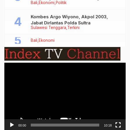
Bali
Ekonomi
Politik
Bersubsidi Jenis Solar
Kombes Argo Wiyono, Akpol 2003,
Jabat Dirlantas Polda Sultra
Sulawesi Tenggara
Terkini
Bali
Ekonomi
Video
Player
00:00
10:18