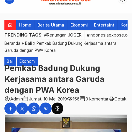
home
Home
Berita Utama
Ekonomi
Entertaint
Korup
TRENDING TAGS
#Renungan JOGER
#Indonesiaexpose.co.
Beranda
»
Bali
»
Pemkab Badung Dukung Kerjasama antara
Garuda dengan PWA Korea
Bali
Ekonomi
Pemkab Badung Dukung
Kerjasama antara Garuda
dengan PWA Korea
account_circle
calendar_month
visibility
comment
print
Admin
Jumat, 10 Mei 2019
156
0 komentar
Cetak