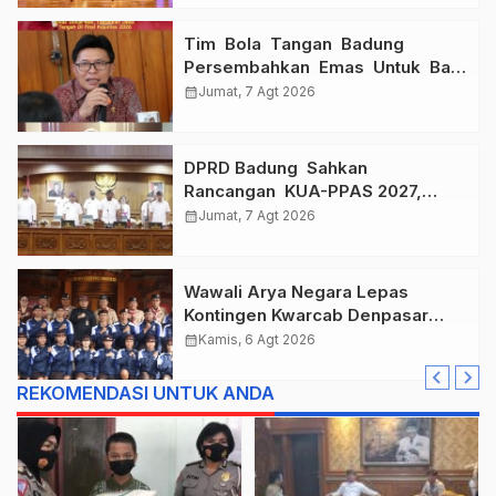
Tim Bola Tangan Badung
Persembahkan Emas Untuk Bali
, Taklukkan Jawa Tengah Di
calendar_month
Jumat, 7 Agt 2026
Final Kejurnas 2026
DPRD Badung Sahkan
Rancangan KUA-PPAS 2027,
Anggaran Tembus Lebih Dari
calendar_month
Jumat, 7 Agt 2026
Rp. 11 Triliun
Wawali Arya Negara Lepas
Kontingen Kwarcab Denpasar
Menuju Jambore Nasional XII
calendar_month
Kamis, 6 Agt 2026
Tahun 2026.
REKOMENDASI UNTUK ANDA