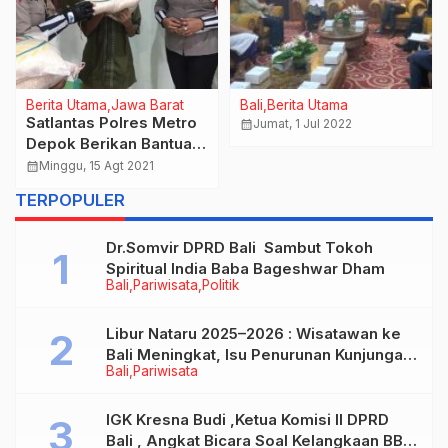
Bali
Ekonomi
Bali
Berita Utama
Kendalikan Inflasi Dan
Renungan Joger
Stabilkan Harga Bahan
calendar_month
Kamis, 13 Nov 2025
Pokok, Pemkot
calendar_month
Rabu, 19 Okt 2022
Denpasar Terus Gelar
…
TERPOPULER
Operasi Pasar.
Dr.Somvir DPRD Bali Sambut Tokoh
Spiritual India Baba Bageshwar Dham
Bali
Pariwisata
Politik
Libur Nataru 2025–2026 : Wisatawan ke
Bali Meningkat, Isu Penurunan Kunjungan
Bali
Pariwisata
Tidak Benar
IGK Kresna Budi ,Ketua Komisi II DPRD
Bali , Angkat Bicara Soal Kelangkaan BBM