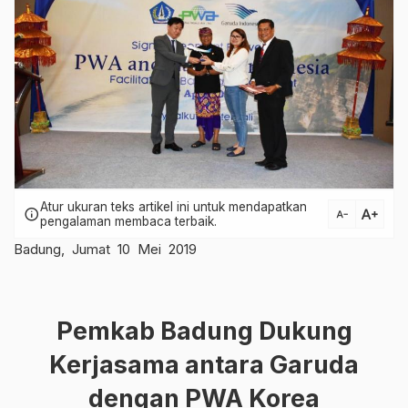
Atur ukuran teks artikel ini untuk mendapatkan
text_increase
info
text_decrease
pengalaman membaca terbaik.
Badung, Jumat 10 Mei 2019
Pemkab Badung Dukung
Kerjasama antara Garuda
dengan PWA Korea