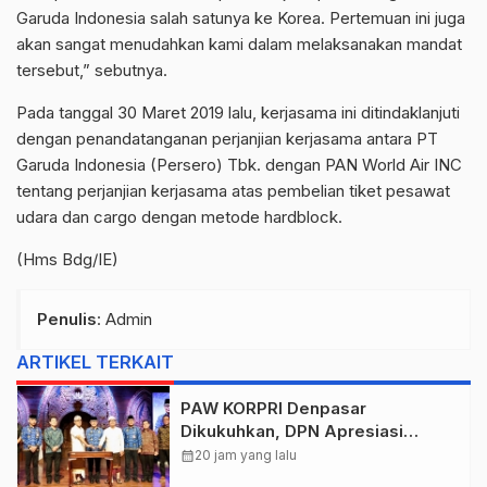
Garuda Indonesia salah satunya ke Korea. Pertemuan ini juga
akan sangat menudahkan kami dalam melaksanakan mandat
tersebut,” sebutnya.
Pada tanggal 30 Maret 2019 lalu, kerjasama ini ditindaklanjuti
dengan penandatanganan perjanjian kerjasama antara PT
Garuda Indonesia (Persero) Tbk. dengan PAN World Air INC
tentang perjanjian kerjasama atas pembelian tiket pesawat
udara dan cargo dengan metode hardblock.
(Hms Bdg/IE)
Penulis
: Admin
ARTIKEL TERKAIT
PAW KORPRI Denpasar
Dikukuhkan, DPN Apresiasi
“Sembagi Arutala” untuk Lindungi
calendar_month
20 jam yang lalu
Pekerja Rentan