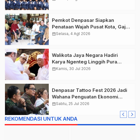
Tahun 2026.
Pemkot Denpasar Siapkan
Penataan Wajah Pusat Kota, Gajah
Mada Jadi Salah Satu Kawasan
calendar_month
Selasa, 4 Agt 2026
Prioritas
Walikota Jaya Negara Hadiri
Karya Ngenteg Linggih Pura
Gunung Sari Desa Adat Peraupan
calendar_month
Kamis, 30 Jul 2026
Denpasar Tattoo Fest 2026 Jadi
Wahana Penguatan Ekonomi
Kreatif Kota.
calendar_month
Sabtu, 25 Jul 2026
REKOMENDASI UNTUK ANDA