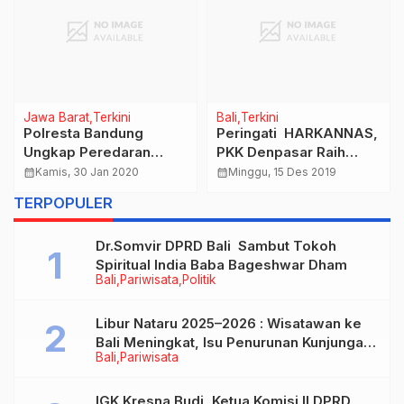
Jawa Barat
Terkini
Bali
Terkini
Polresta Bandung
Peringati HARKANNAS,
Ungkap Peredaran
PKK Denpasar Raih
Uang Palsu Berbentuk
Peringkat IV Nasional
calendar_month
Kamis, 30 Jan 2020
calendar_month
Minggu, 15 Des 2019
Dolar AS, 5 orang Jadi
Lomba Masak Kategori
TERPOPULER
Tersangka
Menu Keluarga
Dr.Somvir DPRD Bali Sambut Tokoh
Spiritual India Baba Bageshwar Dham
Bali
Pariwisata
Politik
Libur Nataru 2025–2026 : Wisatawan ke
Bali Meningkat, Isu Penurunan Kunjungan
Bali
Pariwisata
Tidak Benar
IGK Kresna Budi ,Ketua Komisi II DPRD