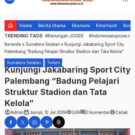
home
Home
Berita Utama
Ekonomi
Entertaint
Korup
TRENDING TAGS
#Renungan JOGER
#Indonesiaexpose.co.
Beranda
»
Sumatera Selatan
»
Kunjungi Jakabaring Sport City
Palembang “Badung Pelajari Struktur Stadion dan Tata Kelola”
Sumatera Selatan
Terkini
Kunjungi Jakabaring Sport City
Palembang “Badung Pelajari
Struktur Stadion dan Tata
Kelola”
account_circle
calendar_month
visibility
comment
print
Admin
Jumat, 12 Jul 2019
249
0 komentar
Cetak