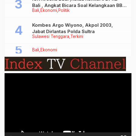
Bali , Angkat Bicara Soal Kelangkaan BBM
Bali
Ekonomi
Politik
Bersubsidi Jenis Solar
Kombes Argo Wiyono, Akpol 2003,
Jabat Dirlantas Polda Sultra
Sulawesi Tenggara
Terkini
Bali
Ekonomi
Video
Player