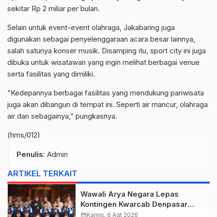
sekitar Rp 2 miliar per bulan.
Selain untuk event-event olahraga, Jakabaring juga
digunakan sebagai penyelenggaraan acara besar lainnya,
salah satunya konser musik. Disamping itu, sport city ini juga
dibuka untuk wisatawan yang ingin melihat berbagai venue
serta fasilitas yang dimiliki.
“Kedepannya berbagai fasilitas yang mendukung pariwisata
juga akan dibangun di tempat ini. Seperti air mancur, olahraga
air dan sebagainya,” pungkasnya.
(hms/012)
Penulis
: Admin
ARTIKEL TERKAIT
Wawali Arya Negara Lepas
Kontingen Kwarcab Denpasar
Menuju Jambore Nasional XII
calendar_month
Kamis, 6 Agt 2026