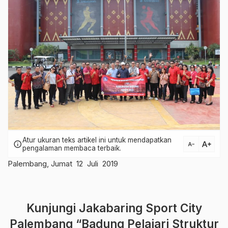
Atur ukuran teks artikel ini untuk mendapatkan
text_increase
info
text_decrease
pengalaman membaca terbaik.
Palembang, Jumat 12 Juli 2019
Kunjungi Jakabaring Sport City
Palembang “Badung Pelajari Struktur