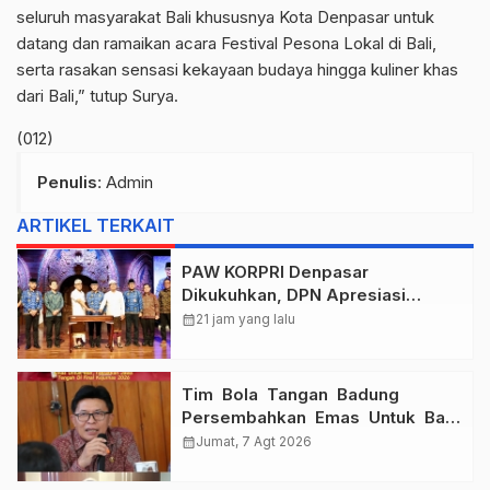
seluruh masyarakat Bali khususnya Kota Denpasar untuk
datang dan ramaikan acara Festival Pesona Lokal di Bali,
serta rasakan sensasi kekayaan budaya hingga kuliner khas
dari Bali,” tutup Surya.
(012)
Penulis
: Admin
ARTIKEL TERKAIT
PAW KORPRI Denpasar
Dikukuhkan, DPN Apresiasi
“Sembagi Arutala” untuk Lindungi
calendar_month
21 jam yang lalu
Pekerja Rentan
Tim Bola Tangan Badung
Persembahkan Emas Untuk Bali
, Taklukkan Jawa Tengah Di
calendar_month
Jumat, 7 Agt 2026
Final Kejurnas 2026