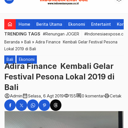
home
Home
Berita Utama
Ekonomi
Entertaint
Korup
TRENDING TAGS
#Renungan JOGER
#Indonesiaexpose.co.
Beranda
»
Bali
»
Adira Finance Kembali Gelar Festival Pesona
Lokal 2019 di Bali
Bali
Ekonomi
Adira Finance Kembali Gelar
Festival Pesona Lokal 2019 di
Bali
account_circle
calendar_month
visibility
comment
print
Admin
Selasa, 6 Agt 2019
155
0 komentar
Cetak