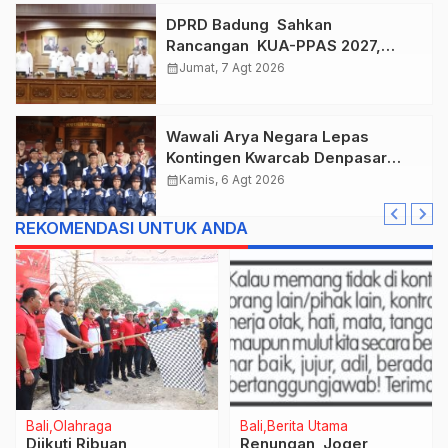
DPRD Badung Sahkan
Rancangan KUA-PPAS 2027,
Anggaran Tembus Lebih Dari
calendar_month
Jumat, 7 Agt 2026
Rp. 11 Triliun
Wawali Arya Negara Lepas
Kontingen Kwarcab Denpasar
Menuju Jambore Nasional XII
calendar_month
Kamis, 6 Agt 2026
Tahun 2026.
REKOMENDASI UNTUK ANDA
Bali
Olahraga
Bali
Berita Utama
Diikuti Ribuan
Renungan Joger