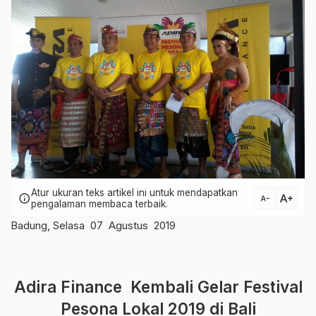
Atur ukuran teks artikel ini untuk mendapatkan
text_increase
info
text_decrease
pengalaman membaca terbaik.
Badung, Selasa 07 Agustus 2019
Adira Finance Kembali Gelar Festival
Pesona Lokal 2019 di Bali