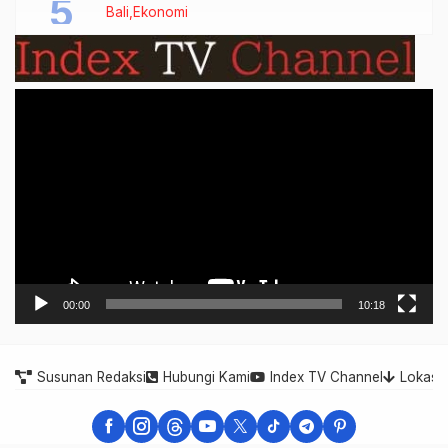
Bali
Ekonomi
Video
Player
00:00
10:18
Susunan Redaksi
Hubungi Kami
Index TV Channel
Lokasi