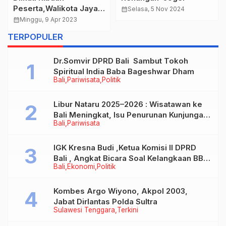
Peserta,Walikota Jaya
calendar_month
Selasa, 5 Nov 2024
Negara Lepas Jalan
calendar_month
Minggu, 9 Apr 2023
Sehat “Yang” Festival
TERPOPULER
Kelurahan Peguyangan
Dr.Somvir DPRD Bali Sambut Tokoh
Spiritual India Baba Bageshwar Dham
Bali
Pariwisata
Politik
Libur Nataru 2025–2026 : Wisatawan ke
Bali Meningkat, Isu Penurunan Kunjungan
Bali
Pariwisata
Tidak Benar
IGK Kresna Budi ,Ketua Komisi II DPRD
Bali , Angkat Bicara Soal Kelangkaan BBM
Bali
Ekonomi
Politik
Bersubsidi Jenis Solar
Kombes Argo Wiyono, Akpol 2003,
Jabat Dirlantas Polda Sultra
Sulawesi Tenggara
Terkini