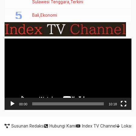
Sulawesi Tenggara
Terkini
Bali
Ekonomi
Video
Player
00:00
10:18
Susunan Redaksi
Hubungi Kami
Index TV Channel
Lokasi