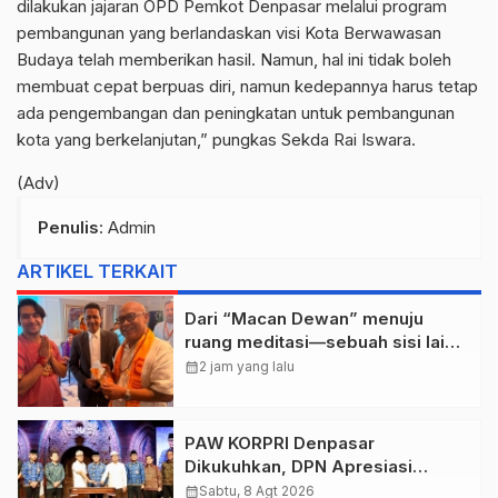
dilakukan jajaran OPD Pemkot Denpasar melalui program
pembangunan yang berlandaskan visi Kota Berwawasan
Budaya telah memberikan hasil. Namun, hal ini tidak boleh
membuat cepat berpuas diri, namun kedepannya harus tetap
ada pengembangan dan peningkatan untuk pembangunan
kota yang berkelanjutan,” pungkas Sekda Rai Iswara.
(Adv)
Penulis
: Admin
ARTIKEL TERKAIT
Dari “Macan Dewan” menuju
ruang meditasi—sebuah sisi lain I
Dewa Nyoman Rai Bertemu Baba
calendar_month
2 jam yang lalu
Bageshwar Dham.
PAW KORPRI Denpasar
Dikukuhkan, DPN Apresiasi
“Sembagi Arutala” untuk Lindungi
calendar_month
Sabtu, 8 Agt 2026