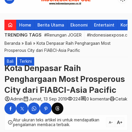
home
Home
Berita Utama
Ekonomi
Entertaint
Korup
TRENDING TAGS
#Renungan JOGER
#Indonesiaexpose.co.
Beranda
»
Bali
»
Kota Denpasar Raih Penghargaan Most
Prosperous City dari FIABCI-Asia Pacific
Bali
Terkini
Kota Denpasar Raih
Penghargaan Most Prosperous
City dari FIABCI-Asia Pacific
account_circle
calendar_month
visibility
comment
print
Admin
Jumat, 13 Sep 2019
224
0 komentar
Cetak
Atur ukuran teks artikel ini untuk mendapatkan
text_increase
info
text_decrease
pengalaman membaca terbaik.