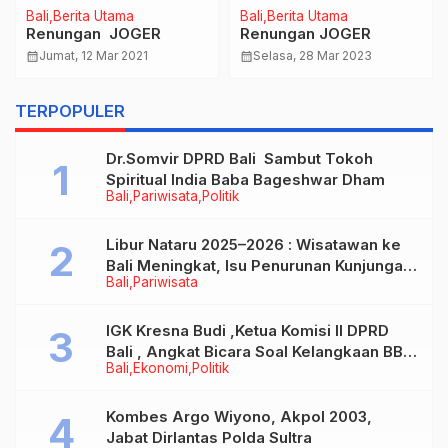
Bali
Berita Utama
Bali
Berita Utama
Renungan JOGER
Renungan JOGER
calendar_month
Jumat, 12 Mar 2021
calendar_month
Selasa, 28 Mar 2023
TERPOPULER
Dr.Somvir DPRD Bali Sambut Tokoh
Spiritual India Baba Bageshwar Dham
Bali
Pariwisata
Politik
Libur Nataru 2025–2026 : Wisatawan ke
Bali Meningkat, Isu Penurunan Kunjungan
Bali
Pariwisata
Tidak Benar
IGK Kresna Budi ,Ketua Komisi II DPRD
Bali , Angkat Bicara Soal Kelangkaan BBM
Bali
Ekonomi
Politik
Bersubsidi Jenis Solar
Kombes Argo Wiyono, Akpol 2003,
Jabat Dirlantas Polda Sultra