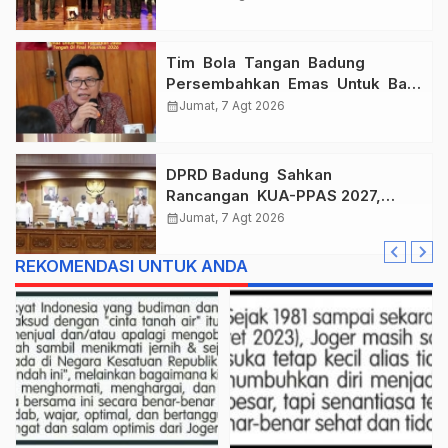
Pekerja Rentan
Tim Bola Tangan Badung
Persembahkan Emas Untuk Bali
, Taklukkan Jawa Tengah Di
calendar_month
Jumat, 7 Agt 2026
Final Kejurnas 2026
DPRD Badung Sahkan
Rancangan KUA-PPAS 2027,
Anggaran Tembus Lebih Dari
calendar_month
Jumat, 7 Agt 2026
Rp. 11 Triliun
REKOMENDASI UNTUK ANDA