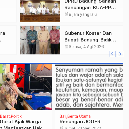
n
DPRD Badung Sahkan
Rancangan KUA-PPAS
mas
2027, Anggaran
calendar_month
9 jam yang lalu
ukkan
Tembus Lebih Dari
Final
Rp. 11 Triliun
ra
Gubenur Koster Dan
Bupati Badung Bidik
r
Obligasi Daerah :
calendar_month
Selasa, 4 Agt 2026
Gaspol Bangun
n
Infrastruktur
Barat
Politik
Bali
Berita Utama
Garut Ajak Warga
Renungan JOGER
t Manfaatkan Hak
calendar_month
Jumat, 23 Sep 2022