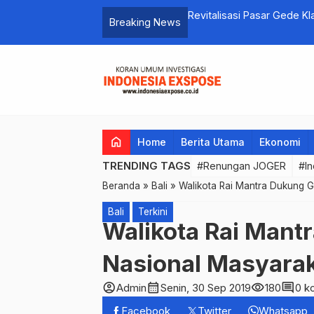
 Prokes, Lagi Terjaring 5 Orang
Revitalisasi Pasar Gede Kl
Breaking News
home
Home
Berita Utama
Ekonomi
TRENDING TAGS
#Renungan JOGER
#In
Beranda
»
Bali
»
Walikota Rai Mantra Dukung 
Bali
Terkini
Walikota Rai Mant
Nasional Masyarak
account_circle
calendar_month
visibility
comment
Admin
Senin, 30 Sep 2019
180
0 k
Facebook
Twitter
Whatsapp