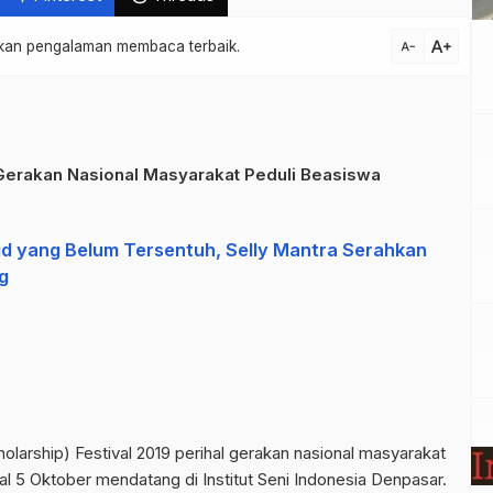
text_increase
atkan pengalaman membaca terbaik.
text_decrease
Gerakan Nasional Masyarakat Peduli Beasiswa
 yang Belum Tersentuh, Selly Mantra Serahkan
g
larship) Festival 2019 perihal gerakan nasional masyarakat
l 5 Oktober mendatang di Institut Seni Indonesia Denpasar.