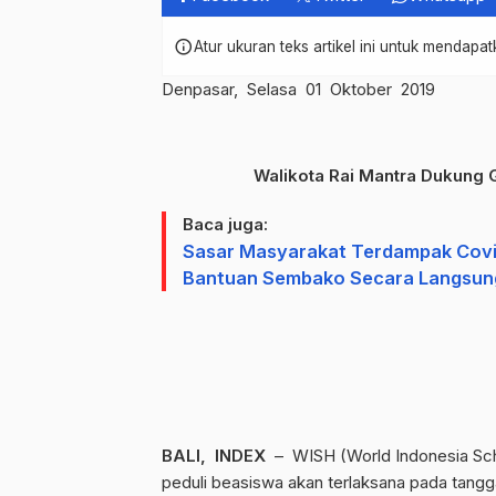
info
Atur ukuran teks artikel ini untuk mendap
Denpasar, Selasa 01 Oktober 2019
Walikota Rai Mantra Dukung 
Baca juga:
Sasar Masyarakat Terdampak Covid
Bantuan Sembako Secara Langsun
BALI, INDEX
– WISH (World Indonesia Scho
peduli beasiswa akan terlaksana pada tangga