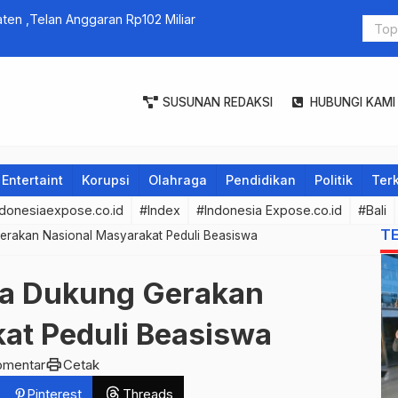
aten ,Telan Anggaran Rp102 Miliar
FEKDI 2023 :
SUSUNAN REDAKSI
HUBUNGI KAMI
Entertaint
Korupsi
Olahraga
Pendidikan
Politik
Terk
donesiaexpose.co.id
#Index
#Indonesia Expose.co.id
#Bali
T
Gerakan Nasional Masyarakat Peduli Beasiswa
ra Dukung Gerakan
at Peduli Beasiswa
print
omentar
Cetak
Pinterest
Threads