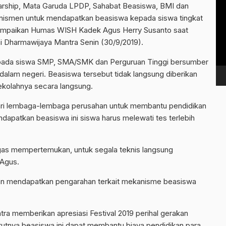
Vi
larship, Mata Garuda LPDP, Sahabat Beasiswa, BMI dan
Pl
nismen untuk mendapatkan beasiswa kepada siswa tingkat
isampaikan Humas WISH Kadek Agus Herry Susanto saat
i Dharmawijaya Mantra Senin (30/9/2019).
kepada siswa SMP, SMA/SMK dan Perguruan Tinggi bersumber
dalam negeri. Beasiswa tersebut tidak langsung diberikan
kolahnya secara langsung.
ari lembaga-lembaga perusahan untuk membantu pendidikan
dapatkan beasiswa ini siswa harus melewati tes terlebih
ugas mempertemukan, untuk segala teknis langsung
 Agus.
kan mendapatkan pengarahan terkait mekanisme beasiswa
ra memberikan apresiasi Festival 2019 perihal gerakan
rutnya beasiswa ini dapat membantu biaya pendidikan para