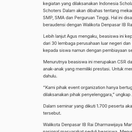
kegiatan yang dilaksanakan Indonesia Scho
Schoters Dalam akan dibahas tentang meka
SMP, SMA dan Perguruan Tinggi. Hal ini d
beraudensi dengan Walikota Denpasar IB Ra
Lebih lanjut Agus mengaku, beasiswa ini 
dari 30 lembaga perusahaan luar negeri dan 
kepada siswa namun dengan pembiayaan se
Menurutnya beasiswa ini merupakan CSR d
anak-anak yang memiliki prestasi. Untuk men
dahulu.
“Kami pihak event organization hanya bert
dilaksanakan pihak penyelenggara,” ungkap
Dalam seminar yang dikuti 1.700 peserta a
tersebut.
Walikota Denpasar IB Rai Dharmawijaya Mant
nasional masyarakat peduli beasiswa. Menu