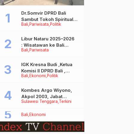
Dr.Somvir DPRD Bali
Sambut Tokoh Spiritual
Bali
Pariwisata
Politik
India Baba Bageshwar
Dham
Libur Nataru 2025–2026
: Wisatawan ke Bali
Bali
Pariwisata
Meningkat, Isu Penurunan
Kunjungan Tidak Benar
IGK Kresna Budi ,Ketua
Komisi II DPRD Bali ,
Bali
Ekonomi
Politik
Angkat Bicara Soal
Kelangkaan BBM
Bersubsidi Jenis Solar
Kombes Argo Wiyono,
Akpol 2003, Jabat
Sulawesi Tenggara
Terkini
Dirlantas Polda Sultra
Bali
Ekonomi