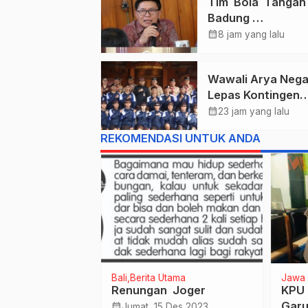
Tim Bola Tanga
Badung
Persembahkan E
calendar_month
8 jam yang lalu
Untuk Bali , Takl
Jawa Tengah Di 
Wawali Arya Nega
Kejurnas 2026
Lepas Kontingen
Kwarcab Denpasa
calendar_month
23 jam yang lalu
Menuju Jambore
REKOMENDASI UNTUK ANDA
Nasional XII Tahu
2026.
tama
Bali
Berita Utama
Jawa 
madhan dan
Renungan Joger
KPU 
a Bersama di
Garu
calendar_month
Jumat, 15 Des 2023