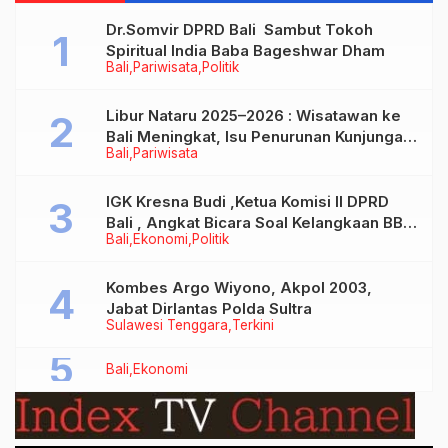
Dr.Somvir DPRD Bali Sambut Tokoh
Spiritual India Baba Bageshwar Dham
Bali
Pariwisata
Politik
Libur Nataru 2025–2026 : Wisatawan ke
Bali Meningkat, Isu Penurunan Kunjungan
Bali
Pariwisata
Tidak Benar
IGK Kresna Budi ,Ketua Komisi II DPRD
Bali , Angkat Bicara Soal Kelangkaan BBM
Bali
Ekonomi
Politik
Bersubsidi Jenis Solar
Kombes Argo Wiyono, Akpol 2003,
Jabat Dirlantas Polda Sultra
Sulawesi Tenggara
Terkini
Bali
Ekonomi