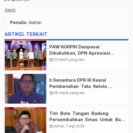
(002)
Penulis
: Admin
ARTIKEL TERKAIT
PAW KORPRI Denpasar
Dikukuhkan, DPN Apresiasi
“Sembagi Arutala” untuk Lindungi
calendar_month
31 menit yang lalu
Pekerja Rentan
Ir.Senantara DPR RI Kawal
Pembenahan Tata Kelola
Taspen Dan Asabri
calendar_month
38 menit yang lalu
Tim Bola Tangan Badung
Persembahkan Emas Untuk Bali
, Taklukkan Jawa Tengah Di
calendar_month
Jumat, 7 Agt 2026
Final Kejurnas 2026