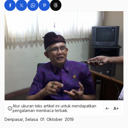
Atur ukuran teks artikel ini untuk mendapatkan
text_increase
info
text_decrease
pengalaman membaca terbaik.
Denpasar, Selasa 01 Oktober 2019