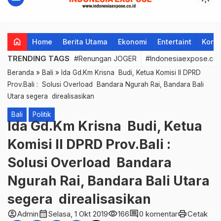
home
Home
Berita Utama
Ekonomi
Entertaint
Korup
TRENDING TAGS
#Renungan JOGER
#Indonesiaexpose.co.
Beranda
»
Bali
»
Ida Gd.Km Krisna Budi, Ketua Komisi II DPRD
Prov.Bali : Solusi Overload Bandara Ngurah Rai, Bandara Bali
Utara segera direalisasikan
Bali
Politik
Ida Gd.Km Krisna Budi, Ketua
Komisi II DPRD Prov.Bali :
Solusi Overload Bandara
Ngurah Rai, Bandara Bali Utara
segera direalisasikan
account_circle
calendar_month
visibility
comment
print
Admin
Selasa, 1 Okt 2019
166
0 komentar
Cetak