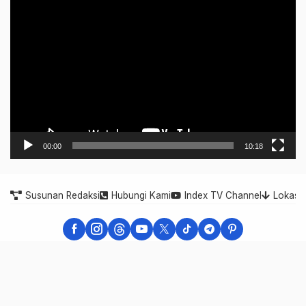
Video
Player
00:00
10:18
Susunan Redaksi
Hubungi Kami
Index TV Channel
Lokasi
Indonesia Expose - Berita Cepat, Akurat, dan Terpercaya
Indonesia Expose