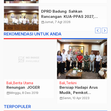
DPRD Badung Sahkan
Rancangan KUA-PPAS 2027,
Anggaran Tembus Lebih Dari
calendar_month
Jumat, 7 Agt 2026
Rp. 11 Triliun
REKOMENDASI UNTUK ANDA
Bali
Berita Utama
Bali
Terkini
Renungan JOGER
Bersiap Hadapi Arus
Mudik, Pemkot
calendar_month
Minggu, 8 Des 2019
Denpasar Dirikan
calendar_month
Senin, 10 Apr 2023
Posko Terpadu
TERPOPULER
Angkutan Lebaran 2023