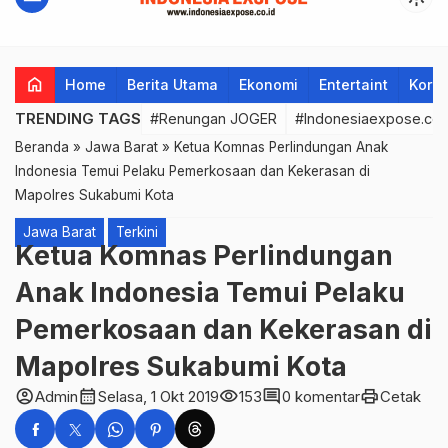
home
Home
Berita Utama
Ekonomi
Entertaint
Korup
TRENDING TAGS
#Renungan JOGER
#Indonesiaexpose.co.
Beranda
»
Jawa Barat
»
Ketua Komnas Perlindungan Anak
lndonesia Temui Pelaku Pemerkosaan dan Kekerasan di
Mapolres Sukabumi Kota
Jawa Barat
Terkini
Ketua Komnas Perlindungan
Anak lndonesia Temui Pelaku
Pemerkosaan dan Kekerasan di
Mapolres Sukabumi Kota
account_circle
calendar_month
visibility
comment
print
Admin
Selasa, 1 Okt 2019
153
0 komentar
Cetak