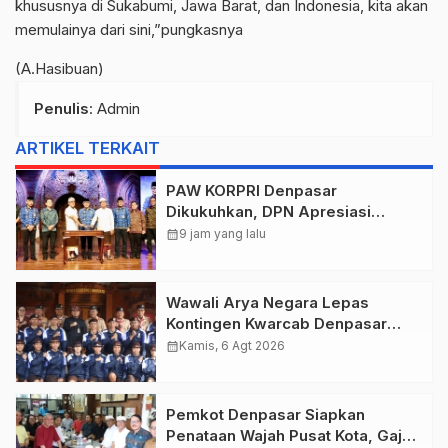
khususnya di Sukabumi, Jawa Barat, dan Indonesia, kita akan
memulainya dari sini,”pungkasnya
(A.Hasibuan)
Penulis
: Admin
ARTIKEL TERKAIT
PAW KORPRI Denpasar
Dikukuhkan, DPN Apresiasi
“Sembagi Arutala” untuk Lindungi
calendar_month
9 jam yang lalu
Pekerja Rentan
Wawali Arya Negara Lepas
Kontingen Kwarcab Denpasar
Menuju Jambore Nasional XII
calendar_month
Kamis, 6 Agt 2026
Tahun 2026.
Pemkot Denpasar Siapkan
Penataan Wajah Pusat Kota, Gajah