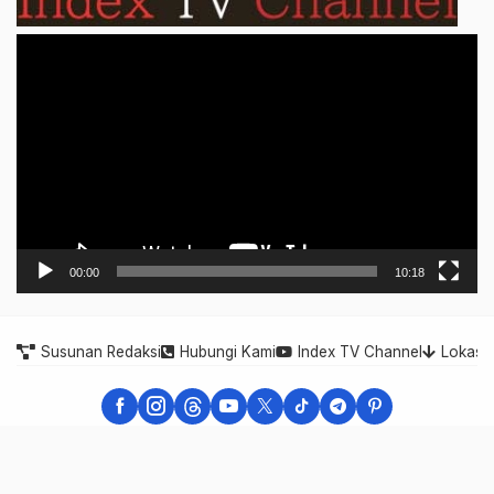
Video
Player
00:00
10:18
Susunan Redaksi
Hubungi Kami
Index TV Channel
Lokasi
Indonesia Expose - Berita Cepat, Akurat, dan Terpercaya