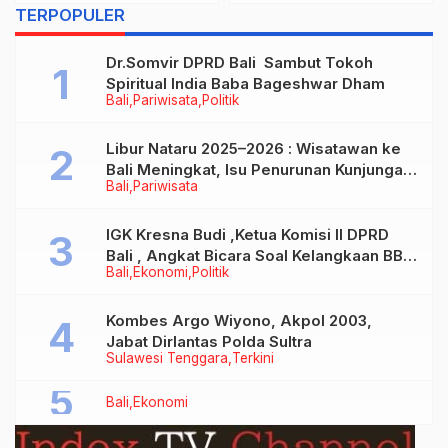
(yoy), Lebih Tinggi
TERPOPULER
dibandingkan Nasional
Sebesar 5,04% (yoy)
Dr.Somvir DPRD Bali Sambut Tokoh
Spiritual India Baba Bageshwar Dham
Bali
Pariwisata
Politik
Libur Nataru 2025–2026 : Wisatawan ke
Bali Meningkat, Isu Penurunan Kunjungan
Bali
Pariwisata
Tidak Benar
IGK Kresna Budi ,Ketua Komisi II DPRD
Bali , Angkat Bicara Soal Kelangkaan BBM
Bali
Ekonomi
Politik
Bersubsidi Jenis Solar
Kombes Argo Wiyono, Akpol 2003,
Jabat Dirlantas Polda Sultra
Sulawesi Tenggara
Terkini
Bali
Ekonomi