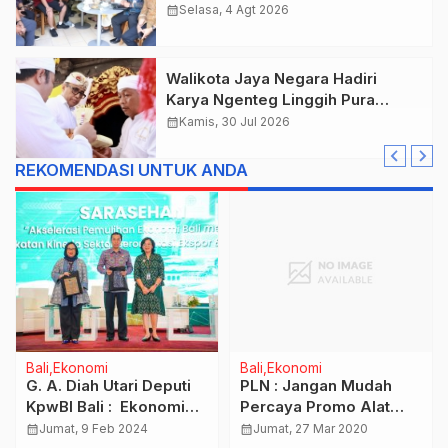
Mada Jadi Salah Satu Kawasan
calendar_month
Selasa, 4 Agt 2026
Prioritas
Walikota Jaya Negara Hadiri
Karya Ngenteg Linggih Pura
Gunung Sari Desa Adat Peraupan
calendar_month
Kamis, 30 Jul 2026
REKOMENDASI UNTUK ANDA
Bali
Ekonomi
Bali
Ekonomi
G. A. Diah Utari Deputi
PLN : Jangan Mudah
KpwBI Bali : Ekonomi
Percaya Promo Alat
Bali Tumbuh 5,86%
Penghemat Listrik
calendar_month
Jumat, 9 Feb 2024
calendar_month
Jumat, 27 Mar 2020