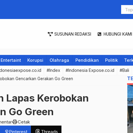
u Serentak dan PON 2024 Pemprov Sumut Siapkan Berbagai
SUSUNAN REDAKSI
HUBUNGI KAMI
Entertaint
Korupsi
Olahraga
Pendidikan
Politik
Terk
donesiaexpose.co.id
#Index
#Indonesia Expose.co.id
#Bali
T
robokan Gencarkan Gerakan Go Green
 Lapas Kerobokan
n Go Green
print
mentar
Cetak
Pinterest
Threads