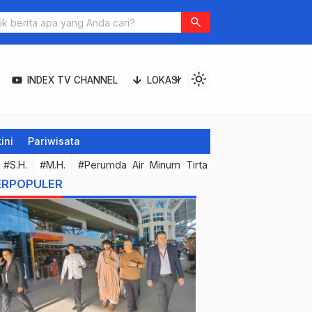
search
light_mode
expand_more
INDEX TV CHANNEL
LOKASI
ini
Pariwisata
#S.H.
#M.H.
#Perumda Air Minum Tirta Hita Buleleng
#Kor
ERPOPULER