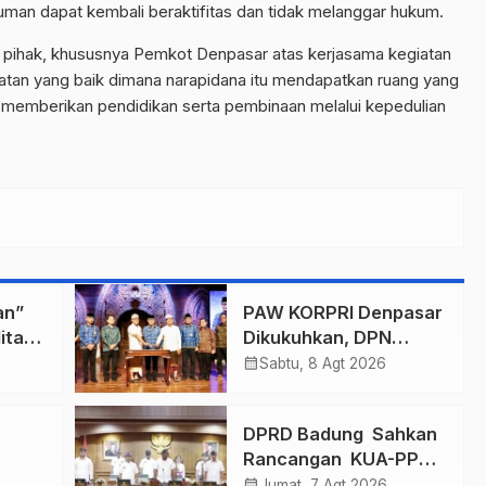
uman dapat kembali beraktifitas dan tidak melanggar hukum.
 pihak, khususnya Pemkot Denpasar atas kerjasama kegiatan
kegiatan yang baik dimana narapidana itu mendapatkan ruang yang
 memberikan pendidikan serta pembinaan melalui kepedulian
an”
PAW KORPRI Denpasar
itasi
Dikukuhkan, DPN
Apresiasi “Sembagi
calendar_month
Sabtu, 8 Agt 2026
Arutala” untuk
Lindungi Pekerja
n
DPRD Badung Sahkan
Rentan
Rancangan KUA-PPAS
mas
2027, Anggaran
calendar_month
Jumat, 7 Agt 2026