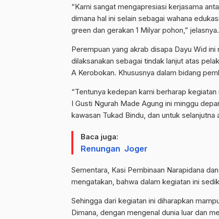
“Kami sangat mengapresiasi kerjasama ant
dimana hal ini selain sebagai wahana eduka
green dan gerakan 1 Milyar pohon,” jelasnya.
Perempuan yang akrab disapa Dayu Wid ini 
dilaksanakan sebagai tindak lanjut atas pe
A Kerobokan. Khususnya dalam bidang pemb
“Tentunya kedepan kami berharap kegiatan i
I Gusti Ngurah Made Agung ini minggu depan
kawasan Tukad Bindu, dan untuk selanjutna a
Baca juga:
Renungan Joger
Sementara, Kasi Pembinaan Narapidana dan 
mengatakan, bahwa dalam kegiatan ini sediki
Sehingga dari kegiatan ini diharapkan mamp
Dimana, dengan mengenal dunia luar dan me