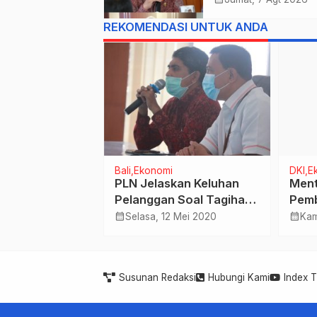
Untuk Bali , Takl
REKOMENDASI UNTUK ANDA
Jawa Tengah Di 
Kejurnas 2026
Bali
Ekonomi
DKI
E
abanan Dukung
PLN Jelaskan Keluhan
Ment
 SE Lagu
Pelanggan Soal Tagihan
Pemb
n di Ruang
Listrik Bengkak
Tota
calendar_month
calendar_month
Mar 2025
Selasa, 12 Mei 2020
Kam
Susunan Redaksi
Hubungi Kami
Index 