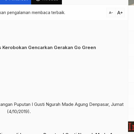
text_increase
atkan pengalaman membaca terbaik.
text_decrease
 Kerobokan Gencarkan Gerakan Go Green
angan Puputan I Gusti Ngurah Made Agung Denpasar, Jumat
(4/10/2019).