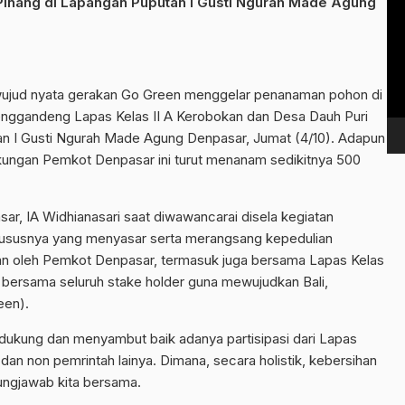
inang di Lapangan Puputan I Gusti Ngurah Made Agung
Vi
Pl
ujud nyata gerakan Go Green menggelar penanaman pohon di
t menggandeng Lapas Kelas II A Kerobokan dan Desa Dauh Puri
tan I Gusti Ngurah Made Agung Denpasar, Jumat (4/10). Adapun
ngkungan Pemkot Denpasar ini turut menanam sedikitnya 500
r, IA Widhianasari saat diwawancarai disela kegiatan
khususnya yang menyasar serta merangsang kepedulian
akan oleh Pemkot Denpasar, termasuk juga bersama Lapas Kelas
 bersama seluruh stake holder guna mewujudkan Bali,
een).
endukung dan menyambut baik adanya partisipasi dari Lapas
dan non pemrintah lainya. Dimana, secara holistik, kebersihan
ungjawab kita bersama.