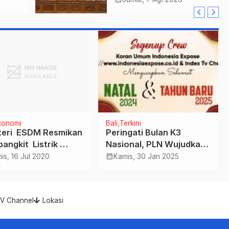
ukkan
Tembus Lebih Dari
Final
Rp. 11 Triliun
konomi
Bali
Terkini
eri ESDM Resmikan
Peringati Bulan K3
angkit Listrik
Nasional, PLN Wujudkan
l 555 MW Tersebar
Zero Harm dan Zero
calendar_month
is, 16 Jul 2020
Kamis, 30 Jan 2025
Loss di Seluruh Wilayah
Kerja PLN UID Bali
TV Channel
Lokasi