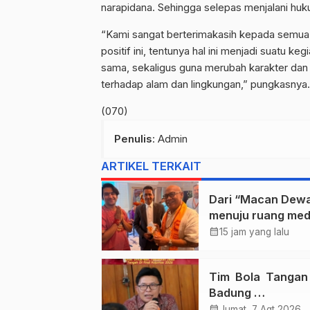
narapidana. Sehingga selepas menjalani huk
“Kami sangat berterimakasih kepada semua
positif ini, tentunya hal ini menjadi suatu 
sama, sekaligus guna merubah karakter dan
terhadap alam dan lingkungan,” pungkasnya.
(070)
Penulis
: Admin
ARTIKEL TERKAIT
Dari “Macan Dew
menuju ruang med
—sebuah sisi lain I
calendar_month
15 jam yang lalu
Dewa Nyoman Rai
Bertemu Baba
Tim Bola Tanga
Bageshwar Dham.
Badung
Persembahkan E
calendar_month
Jumat, 7 Agt 2026