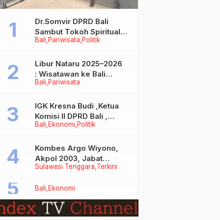
Dr.Somvir DPRD Bali
Sambut Tokoh Spiritual
Bali
Pariwisata
Politik
India Baba Bageshwar
Dham
Libur Nataru 2025–2026
: Wisatawan ke Bali
Bali
Pariwisata
Meningkat, Isu Penurunan
Kunjungan Tidak Benar
IGK Kresna Budi ,Ketua
Komisi II DPRD Bali ,
Bali
Ekonomi
Politik
Angkat Bicara Soal
Kelangkaan BBM
Bersubsidi Jenis Solar
Kombes Argo Wiyono,
Akpol 2003, Jabat
Sulawesi Tenggara
Terkini
Dirlantas Polda Sultra
Bali
Ekonomi