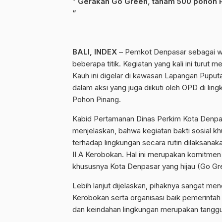
”
Gerakan Go Green, tanam 500 pohon P
”
BALI, INDEX
– Pemkot Denpasar sebagai w
beberapa titik. Kegiatan yang kali ini turu
Kauh ini digelar di kawasan Lapangan Pupu
dalam aksi yang juga diikuti oleh OPD di li
Pohon Pinang.
Kabid Pertamanan Dinas Perkim Kota Denpasa
menjelaskan, bahwa kegiatan bakti sosial 
terhadap lingkungan secara rutin dilaksan
II A Kerobokan. Hal ini merupakan komitmen
khususnya Kota Denpasar yang hijau (Go Gr
Lebih lanjut dijelaskan, pihaknya sangat m
Kerobokan serta organisasi baik pemerintah 
dan keindahan lingkungan merupakan tangg