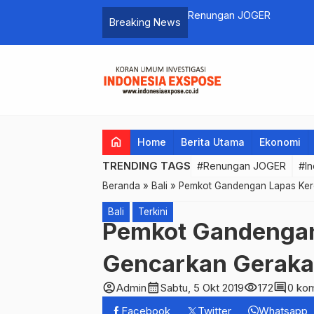
Sukseskan Pemil
Breaking News
Langkah Ini
home
Home
Berita Utama
Ekonomi
TRENDING TAGS
#Renungan JOGER
#In
Beranda
»
Bali
»
Pemkot Gandengan Lapas Ke
Bali
Terkini
Pemkot Gandengan
Gencarkan Geraka
account_circle
calendar_month
visibility
comment
Admin
Sabtu, 5 Okt 2019
172
0 ko
Facebook
Twitter
Whatsapp