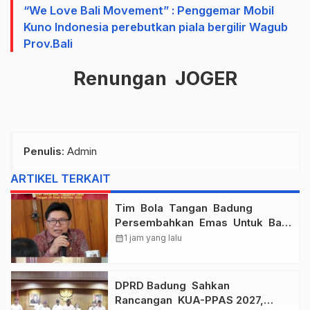
“We Love Bali Movement” : Penggemar Mobil
Kuno Indonesia perebutkan piala bergilir Wagub
Prov.Bali
Renungan JOGER
Penulis
: Admin
ARTIKEL TERKAIT
Tim Bola Tangan Badung
Persembahkan Emas Untuk Bali
, Taklukkan Jawa Tengah Di
calendar_month
1 jam yang lalu
Final Kejurnas 2026
DPRD Badung Sahkan
Rancangan KUA-PPAS 2027,