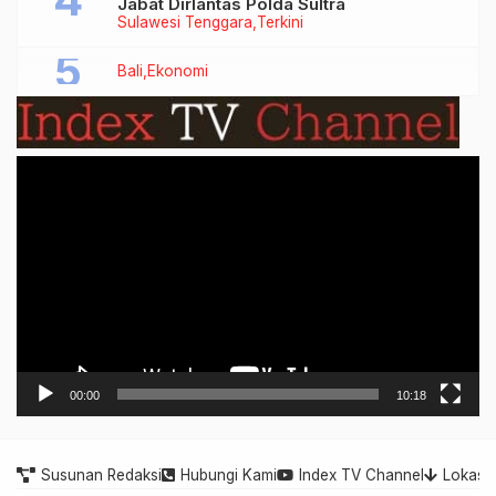
Jabat Dirlantas Polda Sultra
Sulawesi Tenggara
Terkini
Bali
Ekonomi
Video
Player
00:00
10:18
Susunan Redaksi
Hubungi Kami
Index TV Channel
Lokasi