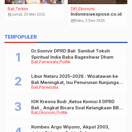
Bali
Terkini
DKI
Ekonomi
Indonesiaexpose.co.id
calendar_month
Jumat, 20 Mei 2022
calendar_month
Rabu, 3 Des 2025
TERPOPULER
Dr.Somvir DPRD Bali Sambut Tokoh
Spiritual India Baba Bageshwar Dham
Bali
Pariwisata
Politik
Libur Nataru 2025–2026 : Wisatawan ke
Bali Meningkat, Isu Penurunan Kunjungan
Bali
Pariwisata
Tidak Benar
IGK Kresna Budi ,Ketua Komisi II DPRD
Bali , Angkat Bicara Soal Kelangkaan BBM
Bali
Ekonomi
Politik
Bersubsidi Jenis Solar
Kombes Argo Wiyono, Akpol 2003,