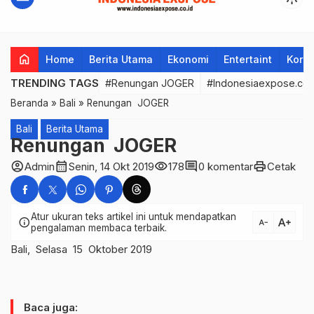
home
Home
Berita Utama
Ekonomi
Entertaint
Korup
TRENDING TAGS
#Renungan JOGER
#Indonesiaexpose.co.
Beranda
»
Bali
»
Renungan JOGER
Bali
Berita Utama
Renungan JOGER
account_circle
calendar_month
visibility
comment
print
Admin
Senin, 14 Okt 2019
178
0 komentar
Cetak
Atur ukuran teks artikel ini untuk mendapatkan
text_increase
info
text_decrease
pengalaman membaca terbaik.
Bali, Selasa 15 Oktober 2019
Baca juga: