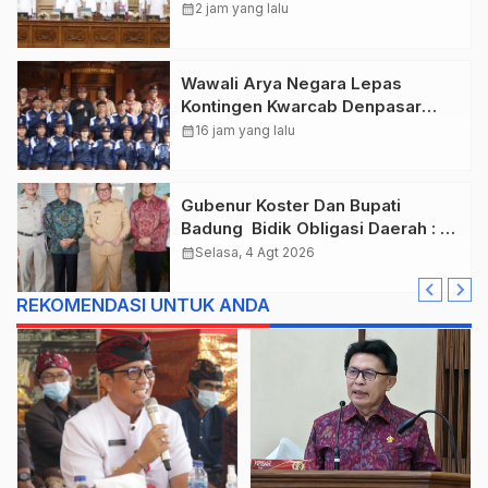
Anggaran Tembus Lebih Dari
calendar_month
2 jam yang lalu
Rp. 11 Triliun
Wawali Arya Negara Lepas
Kontingen Kwarcab Denpasar
Menuju Jambore Nasional XII
calendar_month
16 jam yang lalu
Tahun 2026.
Gubenur Koster Dan Bupati
Badung Bidik Obligasi Daerah :
Gaspol Bangun Infrastruktur
calendar_month
Selasa, 4 Agt 2026
REKOMENDASI UNTUK ANDA