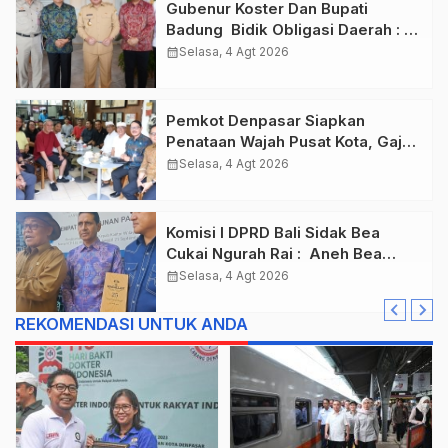
Gubenur Koster Dan Bupati
Badung Bidik Obligasi Daerah :
Gaspol Bangun Infrastruktur
calendar_month
Selasa, 4 Agt 2026
Pemkot Denpasar Siapkan
Penataan Wajah Pusat Kota, Gajah
Mada Jadi Salah Satu Kawasan
calendar_month
Selasa, 4 Agt 2026
Prioritas
Komisi I DPRD Bali Sidak Bea
Cukai Ngurah Rai : Aneh Bea
Cukai Tolak berikan List Data
calendar_month
Selasa, 4 Agt 2026
Barang Sitaan
REKOMENDASI UNTUK ANDA