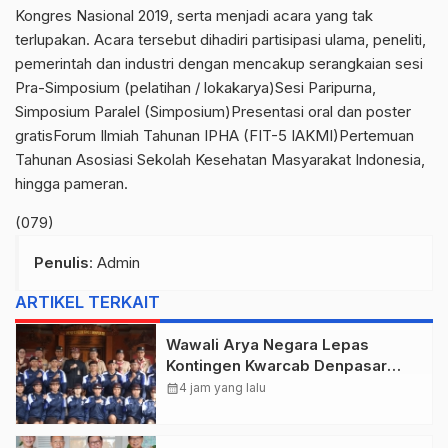
Kongres Nasional 2019, serta menjadi acara yang tak
terlupakan. Acara tersebut dihadiri partisipasi ulama, peneliti,
pemerintah dan industri dengan mencakup serangkaian sesi
Pra-Simposium (pelatihan / lokakarya)Sesi Paripurna,
Simposium Paralel (Simposium)Presentasi oral dan poster
gratisForum Ilmiah Tahunan IPHA (FIT-5 IAKMI)Pertemuan
Tahunan Asosiasi Sekolah Kesehatan Masyarakat Indonesia,
hingga pameran.
(079)
Penulis
: Admin
ARTIKEL TERKAIT
Wawali Arya Negara Lepas
Kontingen Kwarcab Denpasar
Menuju Jambore Nasional XII
calendar_month
4 jam yang lalu
Tahun 2026.