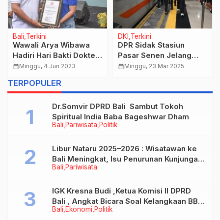
Bali
Terkini
DKI
Terkini
Wawali Arya Wibawa
DPR Sidak Stasiun
Hadiri Hari Bakti Dokter
Pasar Senen Jelang
Indonesia (HBDI) Tahun
Mudik Lebaran
calendar_month
Minggu, 4 Jun 2023
calendar_month
Minggu, 23 Mar 2025
2023
TERPOPULER
Dr.Somvir DPRD Bali Sambut Tokoh
Spiritual India Baba Bageshwar Dham
Bali
Pariwisata
Politik
Libur Nataru 2025–2026 : Wisatawan ke
Bali Meningkat, Isu Penurunan Kunjungan
Bali
Pariwisata
Tidak Benar
IGK Kresna Budi ,Ketua Komisi II DPRD
Bali , Angkat Bicara Soal Kelangkaan BBM
Bali
Ekonomi
Politik
Bersubsidi Jenis Solar