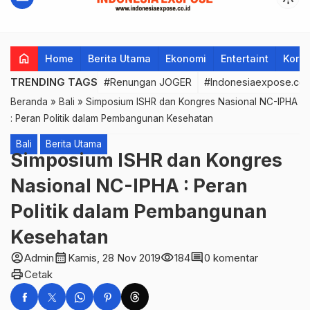
home
Home
Berita Utama
Ekonomi
Entertaint
Korup
TRENDING TAGS
#Renungan JOGER
#Indonesiaexpose.co.
Beranda
»
Bali
»
Simposium ISHR dan Kongres Nasional NC-IPHA
: Peran Politik dalam Pembangunan Kesehatan
Bali
Berita Utama
Simposium ISHR dan Kongres
Nasional NC-IPHA : Peran
Politik dalam Pembangunan
Kesehatan
account_circle
calendar_month
visibility
comment
Admin
Kamis, 28 Nov 2019
184
0 komentar
print
Cetak