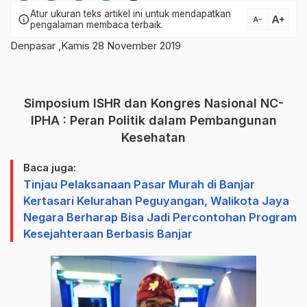
Atur ukuran teks artikel ini untuk mendapatkan
text_increase
info
text_decrease
pengalaman membaca terbaik.
Denpasar ,Kamis 28 November 2019
Simposium ISHR dan Kongres Nasional NC-
IPHA : Peran Politik dalam Pembangunan
Kesehatan
Baca juga:
Tinjau Pelaksanaan Pasar Murah di Banjar
Kertasari Kelurahan Peguyangan, Walikota Jaya
Negara Berharap Bisa Jadi Percontohan Program
Kesejahteraan Berbasis Banjar