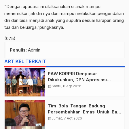
“Dengan upacara ini dilaksanakan si anak mampu
menemukan jati diri nya dan mampu melakukan pengendalian
diri dan bisa menjadi anak yang suputra sesuai harapan orang
tua dan keluarga,”pungkasnya.
(075)
Penulis
: Admin
ARTIKEL TERKAIT
PAW KORPRI Denpasar
Dikukuhkan, DPN Apresiasi
“Sembagi Arutala” untuk Lindungi
calendar_month
Sabtu, 8 Agt 2026
Pekerja Rentan
Tim Bola Tangan Badung
Persembahkan Emas Untuk Bali
, Taklukkan Jawa Tengah Di
calendar_month
Jumat, 7 Agt 2026
Final Kejurnas 2026