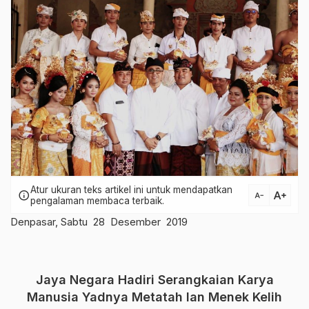
Atur ukuran teks artikel ini untuk mendapatkan
text_increase
info
text_decrease
pengalaman membaca terbaik.
Denpasar, Sabtu 28 Desember 2019
Jaya Negara Hadiri Serangkaian Karya
Manusia Yadnya Metatah lan Menek Kelih