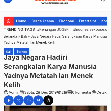
home
Home
Berita Utama
Ekonomi
Entertaint
Korup
TRENDING TAGS
#Renungan JOGER
#Indonesiaexpose.co.
Beranda
»
Bali
»
Jaya Negara Hadiri Serangkaian Karya Manusia
Yadnya Metatah lan Menek Kelih
Bali
Terkini
Jaya Negara Hadiri
Serangkaian Karya Manusia
Yadnya Metatah lan Menek
Kelih
account_circle
calendar_month
visibility
comment
print
Admin
Sabtu, 28 Des 2019
218
0 komentar
Cetak