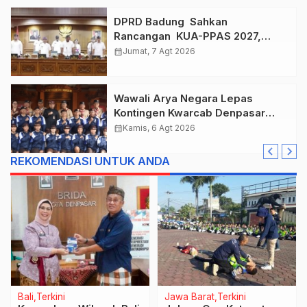
DPRD Badung Sahkan
Rancangan KUA-PPAS 2027,
Anggaran Tembus Lebih Dari
calendar_month
Jumat, 7 Agt 2026
Rp. 11 Triliun
Wawali Arya Negara Lepas
Kontingen Kwarcab Denpasar
Menuju Jambore Nasional XII
calendar_month
Kamis, 6 Agt 2026
Tahun 2026.
REKOMENDASI UNTUK ANDA
Bali
Terkini
Jawa Barat
Terkini