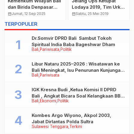
Kemenkum Wilayah Bali
Jelang Ops Ketupat
dan Birida Denpasar
Lodaya 2019, Tim Urkes
Gelar Sosialisasi Hak
Polres Bandung Bekali
calendar_month
Jumat, 12 Sep 2025
calendar_month
Sabtu, 25 Mei 2019
Kekayaan Intelektual
Personel Dengan
TERPOPULER
Bagi Kreator
Pelatihan Penanganan
Penyandang Disabilitas.
Pasien Gawat Darurat
Dr.Somvir DPRD Bali Sambut Tokoh
Spiritual India Baba Bageshwar Dham
Bali
Pariwisata
Politik
Libur Nataru 2025–2026 : Wisatawan ke
Bali Meningkat, Isu Penurunan Kunjungan
Bali
Pariwisata
Tidak Benar
IGK Kresna Budi ,Ketua Komisi II DPRD
Bali , Angkat Bicara Soal Kelangkaan BBM
Bali
Ekonomi
Politik
Bersubsidi Jenis Solar
Kombes Argo Wiyono, Akpol 2003,
Jabat Dirlantas Polda Sultra
Sulawesi Tenggara
Terkini