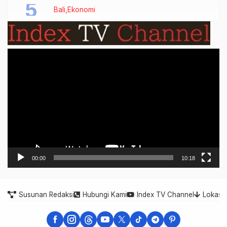
Bali
Ekonomi
Video
Player
00:00
10:18
Susunan Redaksi
Hubungi Kami
Index TV Channel
Lokasi