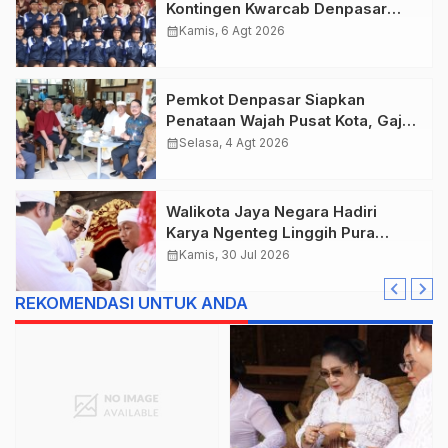
Kontingen Kwarcab Denpasar
Menuju Jambore Nasional XII
calendar_month
Kamis, 6 Agt 2026
Tahun 2026.
Pemkot Denpasar Siapkan
Penataan Wajah Pusat Kota, Gajah
Mada Jadi Salah Satu Kawasan
calendar_month
Selasa, 4 Agt 2026
Prioritas
Walikota Jaya Negara Hadiri
Karya Ngenteg Linggih Pura
Gunung Sari Desa Adat Peraupan
calendar_month
Kamis, 30 Jul 2026
REKOMENDASI UNTUK ANDA