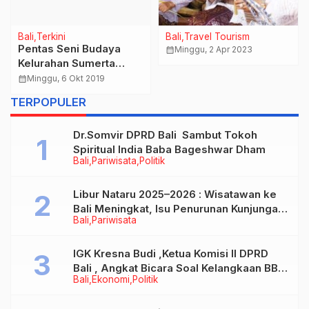
Bali
Terkini
Bali
Travel Tourism
Pentas Seni Budaya
calendar_month
Minggu, 2 Apr 2023
Kelurahan Sumerta
Kembali Digelar, Jadi
calendar_month
Minggu, 6 Okt 2019
Wahana Kreatifitas
TERPOPULER
Dukung Pelestarian dan
Pengembangan Seni
Dr.Somvir DPRD Bali Sambut Tokoh
Budaya Bali
Spiritual India Baba Bageshwar Dham
Bali
Pariwisata
Politik
Libur Nataru 2025–2026 : Wisatawan ke
Bali Meningkat, Isu Penurunan Kunjungan
Bali
Pariwisata
Tidak Benar
IGK Kresna Budi ,Ketua Komisi II DPRD
Bali , Angkat Bicara Soal Kelangkaan BBM
Bali
Ekonomi
Politik
Bersubsidi Jenis Solar