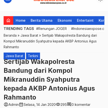
home
Home
Berita Utama
Ekonomi
Entertaint
Korup
TRENDING TAGS
#Renungan JOGER
#Indonesiaexpose.co.
Beranda
»
Jawa Barat
»
Sertijab Wakapolresta Bandung dari
Kompol Mikranuddin Syahputra kepada AKBP Antonius Agus
Rahmanto
Jawa Barat
Terkini
Sertijab Wakapolresta
Bandung dari Kompol
Mikranuddin Syahputra
kepada AKBP Antonius Agus
Rahmanto
account_circle
calendar_month
visibility
comment
Admin
Selasa, 14 Jan 2020
295
0 komentar