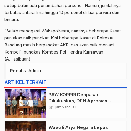
setiap bulan ada penambahan personel. Namun, jumlahnya
terbatas antara lima hingga 10 personel di luar perwira dan
bintara.
“Selain mengganti Wakapolresta, nantinya beberapa Kasat
pun akan naik pangkat. Kini beberapa Kasat di Polresta
Bandung masih berpangkat AKP, dan akan naik menjadi
Kompol”, pungkas Kombes Pol Hendra Kurniawan.
(A.Hasibuan)
Penulis
: Admin
ARTIKEL TERKAIT
PAW KORPRI Denpasar
Dikukuhkan, DPN Apresiasi
“Sembagi Arutala” untuk Lindungi
calendar_month
5 jam yang lalu
Pekerja Rentan
Wawali Arya Negara Lepas