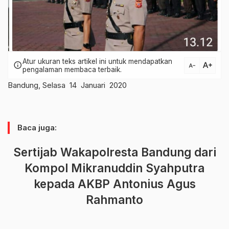
Atur ukuran teks artikel ini untuk mendapatkan
text_increase
info
text_decrease
pengalaman membaca terbaik.
Bandung, Selasa 14 Januari 2020
Baca juga:
Sertijab Wakapolresta Bandung dari
Kompol Mikranuddin Syahputra
kepada AKBP Antonius Agus
Rahmanto