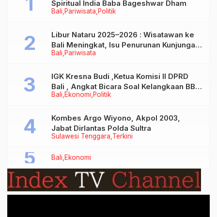
Spiritual India Baba Bageshwar Dham
Bali
Pariwisata
Politik
Libur Nataru 2025–2026 : Wisatawan ke
Bali Meningkat, Isu Penurunan Kunjungan
Bali
Pariwisata
Tidak Benar
IGK Kresna Budi ,Ketua Komisi II DPRD
Bali , Angkat Bicara Soal Kelangkaan BBM
Bali
Ekonomi
Politik
Bersubsidi Jenis Solar
Kombes Argo Wiyono, Akpol 2003,
Jabat Dirlantas Polda Sultra
Sulawesi Tenggara
Terkini
Bali
Ekonomi
Video
Player