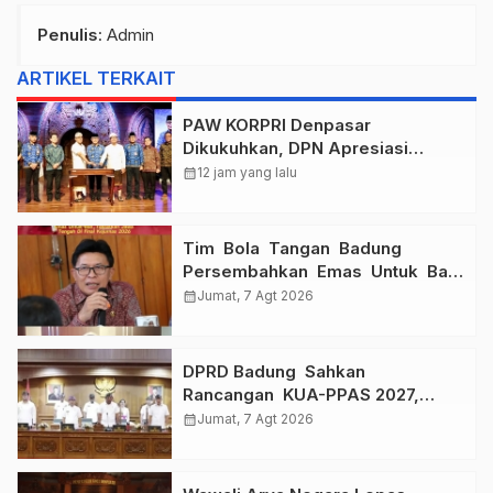
Penulis
: Admin
ARTIKEL TERKAIT
PAW KORPRI Denpasar
Dikukuhkan, DPN Apresiasi
“Sembagi Arutala” untuk Lindungi
calendar_month
12 jam yang lalu
Pekerja Rentan
Tim Bola Tangan Badung
Persembahkan Emas Untuk Bali
, Taklukkan Jawa Tengah Di
calendar_month
Jumat, 7 Agt 2026
Final Kejurnas 2026
DPRD Badung Sahkan
Rancangan KUA-PPAS 2027,
Anggaran Tembus Lebih Dari
calendar_month
Jumat, 7 Agt 2026
Rp. 11 Triliun