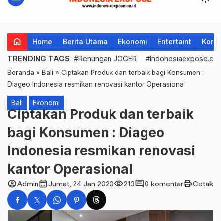
home
Home
Berita Utama
Ekonomi
Entertaint
Korup
TRENDING TAGS
#Renungan JOGER
#Indonesiaexpose.co.
Beranda
»
Bali
»
Ciptakan Produk dan terbaik bagi Konsumen :
Diageo Indonesia resmikan renovasi kantor Operasional
Bali
Ekonomi
Ciptakan Produk dan terbaik
bagi Konsumen : Diageo
Indonesia resmikan renovasi
kantor Operasional
account_circle
calendar_month
visibility
comment
print
Admin
Jumat, 24 Jan 2020
213
0 komentar
Cetak