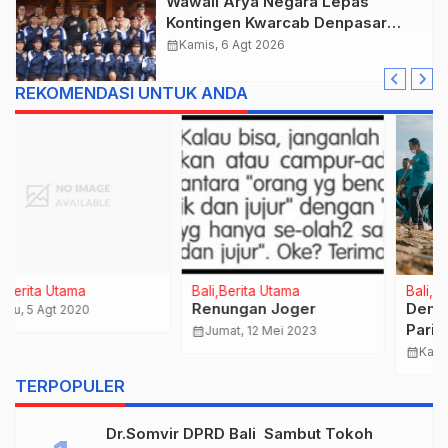
Wawali Arya Negara Lepas
Kontingen Kwarcab Denpasar
Menuju Jambore Nasional XII
calendar_month
Kamis, 6 Agt 2026
Tahun 2026.
REKOMENDASI UNTUK ANDA
Bali
Berita Utama
Bali
Ekonomi
Renungan Joger
Demi Menjaga
Pariwisata Bali : BI Bali
calendar_month
Jumat, 12 Mei 2023
Ajak Masyarakat Dan
calendar_month
Kamis, 30 Jun 2022
Wisatawan Terapkan
TERPOPULER
‘Green Culture’
Dr.Somvir DPRD Bali Sambut Tokoh