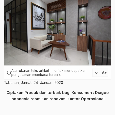
Atur ukuran teks artikel ini untuk mendapatkan
text_increase
info
text_decrease
pengalaman membaca terbaik.
Tabanan, Jumat 24 Januari 2020
Ciptakan Produk dan terbaik bagi Konsumen : Diageo
Indonesia resmikan renovasi kantor Operasional