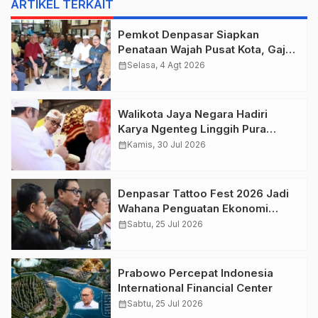
ARTIKEL TERKAIT
Pemkot Denpasar Siapkan
Penataan Wajah Pusat Kota, Gajah
Mada Jadi Salah Satu Kawasan
calendar_month
Selasa, 4 Agt 2026
Prioritas
Walikota Jaya Negara Hadiri
Karya Ngenteg Linggih Pura
Gunung Sari Desa Adat Peraupan
calendar_month
Kamis, 30 Jul 2026
Denpasar Tattoo Fest 2026 Jadi
Wahana Penguatan Ekonomi
Kreatif Kota.
calendar_month
Sabtu, 25 Jul 2026
Prabowo Percepat Indonesia
International Financial Center
calendar_month
Sabtu, 25 Jul 2026