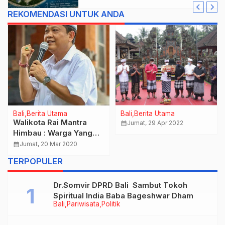
REKOMENDASI UNTUK ANDA
Bali
Berita Utama
Bali
Berita Utama
Walikota Rai Mantra
calendar_month
Jumat, 29 Apr 2022
Himbau : Warga Yang
Baru Datang Dari Luar
calendar_month
Jumat, 20 Mar 2020
Daerah Atau Luar
TERPOPULER
Negeri , Isolasi Mandiri
Selama 14 Hari
Dr.Somvir DPRD Bali Sambut Tokoh
Spiritual India Baba Bageshwar Dham
Bali
Pariwisata
Politik