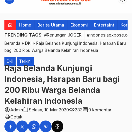
home
Home
Berita Utama
Ekonomi
Entertaint
Korup
TRENDING TAGS
#Renungan JOGER
#Indonesiaexpose.co.
Beranda
»
DKI
»
Raja Belanda Kunjungi Indonesia, Harapan Baru
bagi 200 Ribu Warga Belanda Kelahiran Indonesia
DKI
Terkini
Raja Belanda Kunjungi
Indonesia, Harapan Baru bagi
200 Ribu Warga Belanda
Kelahiran Indonesia
account_circle
calendar_month
visibility
comment
Admin
Selasa, 10 Mar 2020
233
0 komentar
print
Cetak