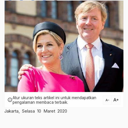
Atur ukuran teks artikel ini untuk mendapatkan
text_increase
info
text_decrease
pengalaman membaca terbaik.
Jakarta, Selasa 10 Maret 2020