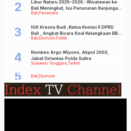
Libur Nataru 2025–2026 : Wisatawan ke
Bali Meningkat, Isu Penurunan Kunjungan
Bali
Pariwisata
Tidak Benar
IGK Kresna Budi ,Ketua Komisi II DPRD
Bali , Angkat Bicara Soal Kelangkaan BBM
Bali
Ekonomi
Politik
Bersubsidi Jenis Solar
Kombes Argo Wiyono, Akpol 2003,
Jabat Dirlantas Polda Sultra
Sulawesi Tenggara
Terkini
Bali
Ekonomi
Video
Player