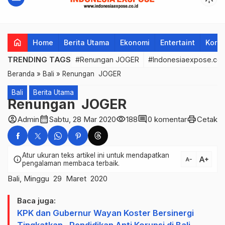
home
Home
Berita Utama
Ekonomi
Entertaint
Korup
TRENDING TAGS
#Renungan JOGER
#Indonesiaexpose.co.
Beranda
»
Bali
»
Renungan JOGER
Bali
Berita Utama
Renungan JOGER
account_circle
calendar_month
visibility
comment
print
Admin
Sabtu, 28 Mar 2020
188
0 komentar
Cetak
Atur ukuran teks artikel ini untuk mendapatkan
text_increase
info
text_decrease
pengalaman membaca terbaik.
Bali, Minggu 29 Maret 2020
Baca juga:
KPK dan Gubernur Wayan Koster Bersinergi