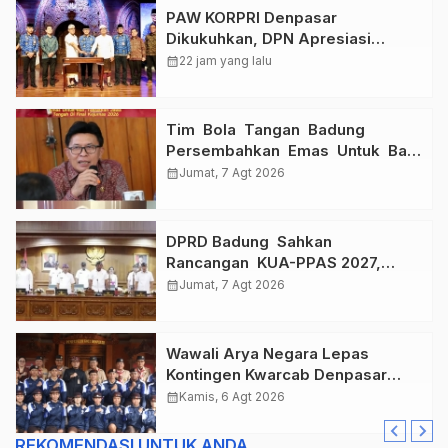
PAW KORPRI Denpasar
Dikukuhkan, DPN Apresiasi
“Sembagi Arutala” untuk Lindungi
calendar_month
22 jam yang lalu
Pekerja Rentan
Tim Bola Tangan Badung
Persembahkan Emas Untuk Bali
, Taklukkan Jawa Tengah Di
calendar_month
Jumat, 7 Agt 2026
Final Kejurnas 2026
DPRD Badung Sahkan
Rancangan KUA-PPAS 2027,
Anggaran Tembus Lebih Dari
calendar_month
Jumat, 7 Agt 2026
Rp. 11 Triliun
Wawali Arya Negara Lepas
Kontingen Kwarcab Denpasar
Menuju Jambore Nasional XII
calendar_month
Kamis, 6 Agt 2026
Tahun 2026.
REKOMENDASI UNTUK ANDA