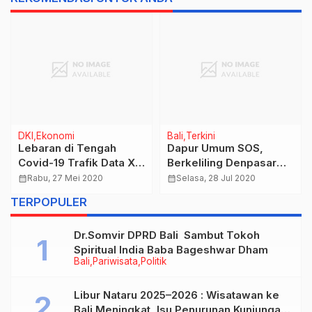
DKI
Ekonomi
Bali
Terkini
Lebaran di Tengah
Dapur Umum SOS,
Covid-19 Trafik Data XL
Berkeliling Denpasar
Axiata Naik 25%
Dukung Pemenuhan
calendar_month
Rabu, 27 Mei 2020
calendar_month
Selasa, 28 Jul 2020
Pangan di Masa
TERPOPULER
Pandemi Covid 19
Dr.Somvir DPRD Bali Sambut Tokoh
Spiritual India Baba Bageshwar Dham
Bali
Pariwisata
Politik
Libur Nataru 2025–2026 : Wisatawan ke
Bali Meningkat, Isu Penurunan Kunjungan