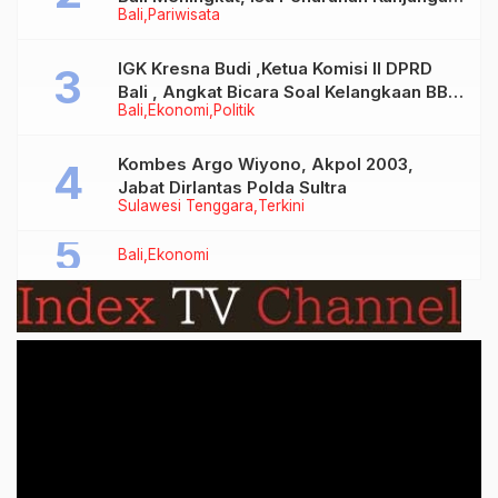
Bali
Pariwisata
Tidak Benar
IGK Kresna Budi ,Ketua Komisi II DPRD
Bali , Angkat Bicara Soal Kelangkaan BBM
Bali
Ekonomi
Politik
Bersubsidi Jenis Solar
Kombes Argo Wiyono, Akpol 2003,
Jabat Dirlantas Polda Sultra
Sulawesi Tenggara
Terkini
Bali
Ekonomi
Video
Player