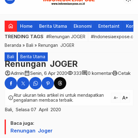
home
Home
Berita Utama
Ekonomi
Entertaint
Korup
TRENDING TAGS
#Renungan JOGER
#Indonesiaexpose.co.
Beranda
»
Bali
»
Renungan JOGER
Bali
Berita Utama
Renungan JOGER
account_circle
calendar_month
visibility
comment
print
Admin
Senin, 6 Apr 2020
333
0 komentar
Cetak
Atur ukuran teks artikel ini untuk mendapatkan
text_increase
info
text_decrease
pengalaman membaca terbaik.
Bali, Selasa 07 April 2020
Baca juga:
Renungan Joger