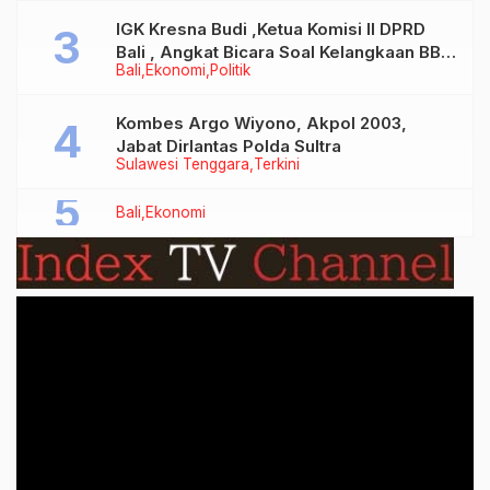
IGK Kresna Budi ,Ketua Komisi II DPRD
Bali , Angkat Bicara Soal Kelangkaan BBM
Bali
Ekonomi
Politik
Bersubsidi Jenis Solar
Kombes Argo Wiyono, Akpol 2003,
Jabat Dirlantas Polda Sultra
Sulawesi Tenggara
Terkini
Bali
Ekonomi
Video
Player