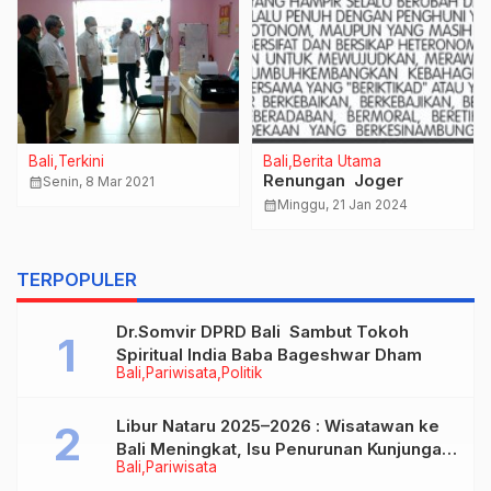
Bali
Terkini
Bali
Berita Utama
Renungan Joger
calendar_month
Senin, 8 Mar 2021
calendar_month
Minggu, 21 Jan 2024
TERPOPULER
Dr.Somvir DPRD Bali Sambut Tokoh
Spiritual India Baba Bageshwar Dham
Bali
Pariwisata
Politik
Libur Nataru 2025–2026 : Wisatawan ke
Bali Meningkat, Isu Penurunan Kunjungan
Bali
Pariwisata
Tidak Benar