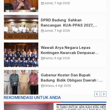
, Taklukkan Jawa Tengah Di
calendar_month
Jumat, 7 Agt 2026
Final Kejurnas 2026
DPRD Badung Sahkan
Rancangan KUA-PPAS 2027,
Anggaran Tembus Lebih Dari
calendar_month
Jumat, 7 Agt 2026
Rp. 11 Triliun
Wawali Arya Negara Lepas
Kontingen Kwarcab Denpasar
Menuju Jambore Nasional XII
calendar_month
Kamis, 6 Agt 2026
Tahun 2026.
Gubenur Koster Dan Bupati
Badung Bidik Obligasi Daerah :
Gaspol Bangun Infrastruktur
calendar_month
Selasa, 4 Agt 2026
REKOMENDASI UNTUK ANDA