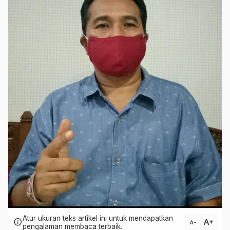
Atur ukuran teks artikel ini untuk mendapatkan
text_increase
info
text_decrease
pengalaman membaca terbaik.