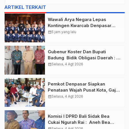
ARTIKEL TERKAIT
Wawali Arya Negara Lepas
Kontingen Kwarcab Denpasar
Menuju Jambore Nasional XII
calendar_month
5 jam yang lalu
Tahun 2026.
Gubenur Koster Dan Bupati
Badung Bidik Obligasi Daerah :
Gaspol Bangun Infrastruktur
calendar_month
Selasa, 4 Agt 2026
Pemkot Denpasar Siapkan
Penataan Wajah Pusat Kota, Gajah
Mada Jadi Salah Satu Kawasan
calendar_month
Selasa, 4 Agt 2026
Prioritas
Komisi I DPRD Bali Sidak Bea
Cukai Ngurah Rai : Aneh Bea
Cukai Tolak berikan List Data
calendar_month
Selasa, 4 Agt 2026