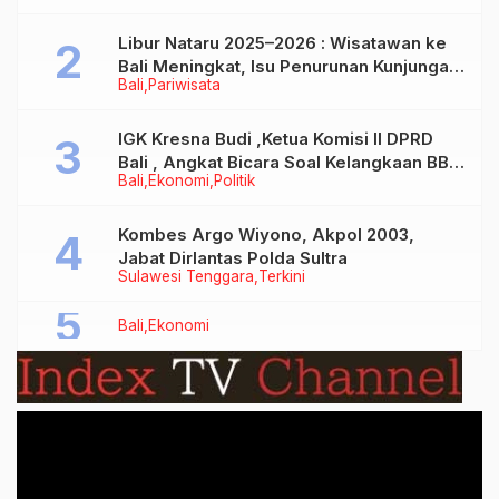
Libur Nataru 2025–2026 : Wisatawan ke
Bali Meningkat, Isu Penurunan Kunjungan
Bali
Pariwisata
Tidak Benar
IGK Kresna Budi ,Ketua Komisi II DPRD
Bali , Angkat Bicara Soal Kelangkaan BBM
Bali
Ekonomi
Politik
Bersubsidi Jenis Solar
Kombes Argo Wiyono, Akpol 2003,
Jabat Dirlantas Polda Sultra
Sulawesi Tenggara
Terkini
Bali
Ekonomi
Video
Player