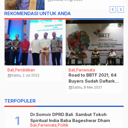
Barang Sitaan
REKOMENDASI UNTUK ANDA
Bali
Pendidikan
Bali
Pariwisata
Road to BBTF 2021, 64
calendar_month
Sabtu, 2 Jul 2022
Buyers Sudah Daftarkan
Diri
calendar_month
Sabtu, 8 Mei 2021
TERPOPULER
Dr.Somvir DPRD Bali Sambut Tokoh
Spiritual India Baba Bageshwar Dham
Bali
Pariwisata
Politik