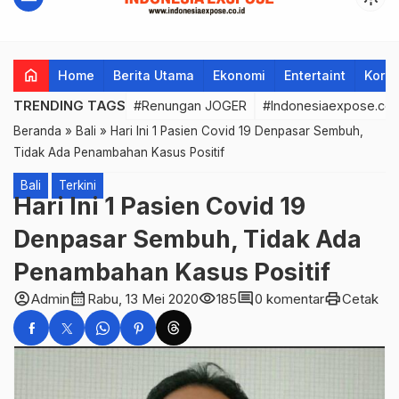
home
Home
Berita Utama
Ekonomi
Entertaint
Korup
TRENDING TAGS
#Renungan JOGER
#Indonesiaexpose.co.
Beranda
»
Bali
»
Hari Ini 1 Pasien Covid 19 Denpasar Sembuh,
Tidak Ada Penambahan Kasus Positif
Bali
Terkini
Hari Ini 1 Pasien Covid 19
Denpasar Sembuh, Tidak Ada
Penambahan Kasus Positif
account_circle
calendar_month
visibility
comment
print
Admin
Rabu, 13 Mei 2020
185
0 komentar
Cetak