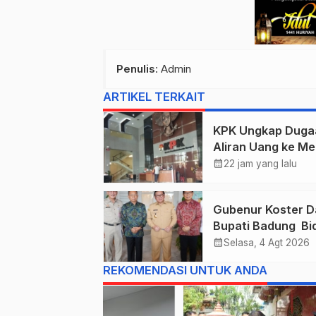
Penulis
: Admin
ARTIKEL TERKAIT
KPK Ungkap Duga
Aliran Uang ke Me
Kehutanan, Didug
calendar_month
22 jam yang lalu
Terkait Pelepasan
Kawasan Hutan di
Gubenur Koster D
Kuansing
Bupati Badung Bid
Obligasi Daerah :
calendar_month
Selasa, 4 Agt 2026
Gaspol Bangun
REKOMENDASI UNTUK ANDA
Infrastruktur