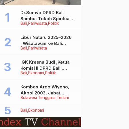
Dr.Somvir DPRD Bali
Sambut Tokoh Spiritual
Bali
Pariwisata
Politik
India Baba Bageshwar
Dham
Libur Nataru 2025–2026
: Wisatawan ke Bali
Bali
Pariwisata
Meningkat, Isu Penurunan
Kunjungan Tidak Benar
IGK Kresna Budi ,Ketua
Komisi II DPRD Bali ,
Bali
Ekonomi
Politik
Angkat Bicara Soal
Kelangkaan BBM
Bersubsidi Jenis Solar
Kombes Argo Wiyono,
Akpol 2003, Jabat
Sulawesi Tenggara
Terkini
Dirlantas Polda Sultra
Bali
Ekonomi