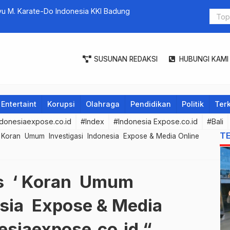
yu M. Karate-Do Indonesia KKI Badung
Vaksinasi 
Capaian 79
SUSUNAN REDAKSI
HUBUNGI KAMI
Entertaint
Korupsi
Olahraga
Pendidikan
Politik
Terk
donesiaexpose.co.id
#Index
#Indonesia Expose.co.id
#Bali
T
‘ Koran Umum Investigasi Indonesia Expose & Media Online
ss ‘ Koran Umum
esia Expose & Media
siaexpose.co.id “