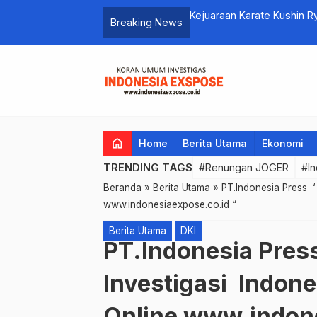
Kejuaraan Karate Kushin R
Breaking News
home
Home
Berita Utama
Ekonomi
TRENDING TAGS
#Renungan JOGER
#In
Beranda
»
Berita Utama
»
PT.Indonesia Press 
www.indonesiaexpose.co.id “
Berita Utama
DKI
PT.Indonesia Pre
Investigasi Indon
Online www.indone