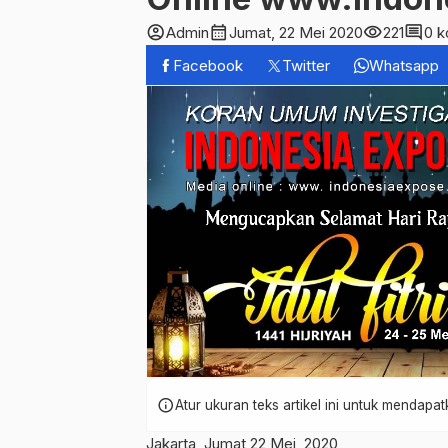
account_circle
calendar_month
visibility
comment
Admin
Jumat, 22 Mei 2020
221
0 k
Facebook
Twitter
Whatsapp
info
Atur ukuran teks artikel ini untuk mendap
Jakarta, Jumat 22 Mei 2020