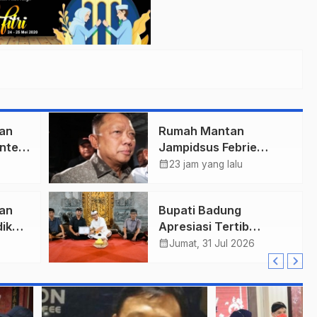
an
Rumah Mantan
nteri
Jampidsus Febrie
a
Adriansyah Digeledah
calendar_month
23 jam yang lalu
Tim Penyidik Kejaksaan
Agung, Dokumen
an
Bupati Badung
Dugaan TPPU Disita
ik
Apresiasi Tertib
Adminduk dengan Rp10
calendar_month
Jumat, 31 Jul 2026
Juta