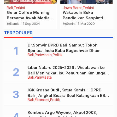
Bali
Terkini
Jawa Barat
Terkini
Gelar Coffee Morning
Wakapolri Buka
Bersama Awak Media,
Pendidikan Sespimti
BBKHIT Bali Sampaikan
Polri Dikreg ke 29 dan
calendar_month
Kamis, 12 Sep 2024
calendar_month
Senin, 16 Mar 2020
Program Kerja
Sespimmen Polri Dikreg
TERPOPULER
Berkelanjutan 2025
ke 60 Tahun 2020
Dr.Somvir DPRD Bali Sambut Tokoh
Spiritual India Baba Bageshwar Dham
Bali
Pariwisata
Politik
Libur Nataru 2025–2026 : Wisatawan ke
Bali Meningkat, Isu Penurunan Kunjungan
Bali
Pariwisata
Tidak Benar
IGK Kresna Budi ,Ketua Komisi II DPRD
Bali , Angkat Bicara Soal Kelangkaan BBM
Bali
Ekonomi
Politik
Bersubsidi Jenis Solar
Kombes Argo Wiyono, Akpol 2003,