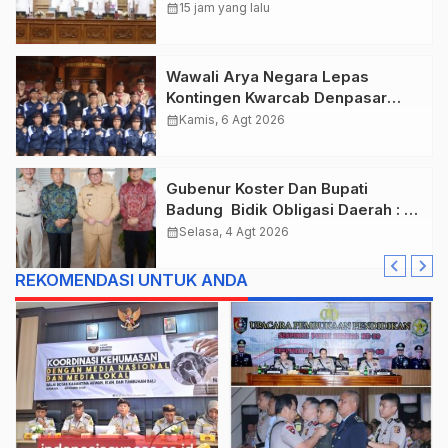
Anggaran Tembus Lebih Dari
calendar_month
15 jam yang lalu
Rp. 11 Triliun
Wawali Arya Negara Lepas
Kontingen Kwarcab Denpasar
Menuju Jambore Nasional XII
calendar_month
Kamis, 6 Agt 2026
Tahun 2026.
Gubenur Koster Dan Bupati
Badung Bidik Obligasi Daerah :
Gaspol Bangun Infrastruktur
calendar_month
Selasa, 4 Agt 2026
REKOMENDASI UNTUK ANDA