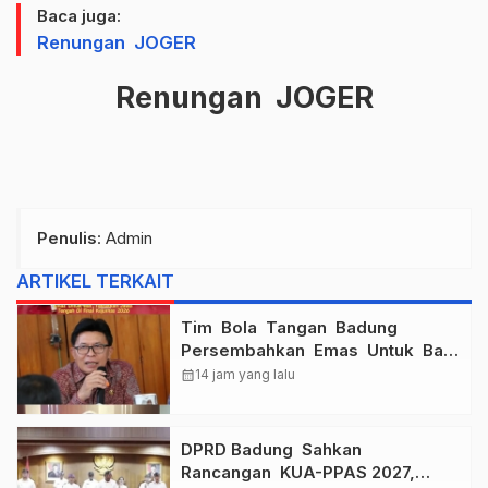
Baca juga:
Renungan JOGER
Renungan JOGER
Penulis
: Admin
ARTIKEL TERKAIT
Tim Bola Tangan Badung
Persembahkan Emas Untuk Bali
, Taklukkan Jawa Tengah Di
calendar_month
14 jam yang lalu
Final Kejurnas 2026
DPRD Badung Sahkan
Rancangan KUA-PPAS 2027,