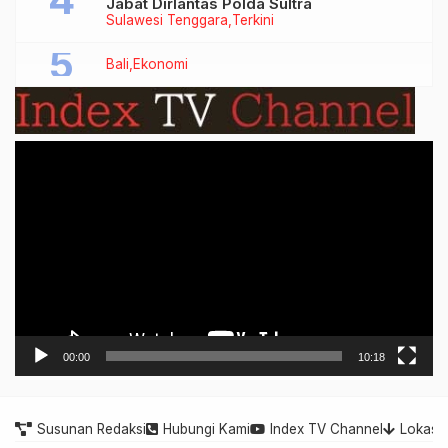
Jabat Dirlantas Polda Sultra
Sulawesi Tenggara
Terkini
Bali
Ekonomi
Video
Player
00:00
10:18
Susunan Redaksi
Hubungi Kami
Index TV Channel
Lokasi