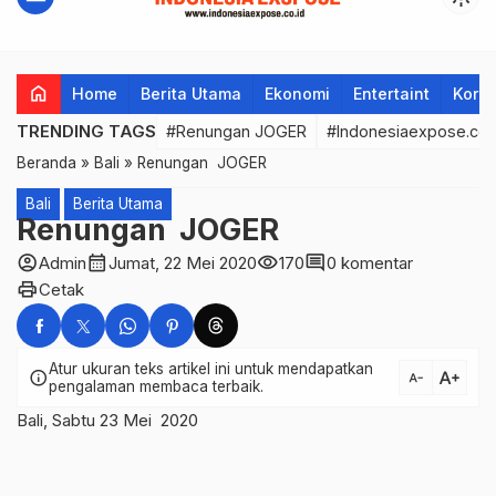
home
Home
Berita Utama
Ekonomi
Entertaint
Korup
TRENDING TAGS
#Renungan JOGER
#Indonesiaexpose.co.
Beranda
»
Bali
»
Renungan JOGER
Bali
Berita Utama
Renungan JOGER
account_circle
calendar_month
visibility
comment
Admin
Jumat, 22 Mei 2020
170
0 komentar
print
Cetak
Atur ukuran teks artikel ini untuk mendapatkan
text_increase
info
text_decrease
pengalaman membaca terbaik.
Bali, Sabtu 23 Mei 2020