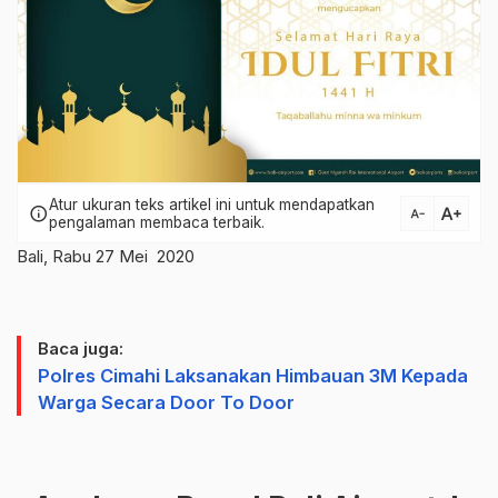
Atur ukuran teks artikel ini untuk mendapatkan
text_increase
info
text_decrease
pengalaman membaca terbaik.
Bali, Rabu 27 Mei 2020
Baca juga:
Polres Cimahi Laksanakan Himbauan 3M Kepada
Warga Secara Door To Door