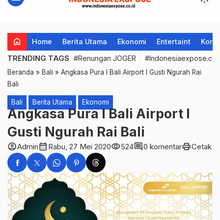
home
Home
Berita Utama
Ekonomi
Entertaint
Korup
TRENDING TAGS
#Renungan JOGER
#Indonesiaexpose.co.
Beranda
»
Bali
»
Angkasa Pura I Bali Airport I Gusti Ngurah Rai
Bali
Bali
Berita Utama
Ekonomi
Angkasa Pura I Bali Airport I
Gusti Ngurah Rai Bali
account_circle
calendar_month
visibility
comment
print
Admin
Rabu, 27 Mei 2020
524
0 komentar
Cetak