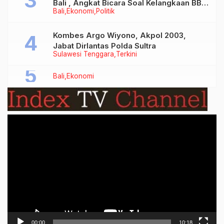
Bali , Angkat Bicara Soal Kelangkaan BBM
Bali
Ekonomi
Politik
Bersubsidi Jenis Solar
Kombes Argo Wiyono, Akpol 2003,
Jabat Dirlantas Polda Sultra
Sulawesi Tenggara
Terkini
Bali
Ekonomi
Video
Player
00:00
10:18