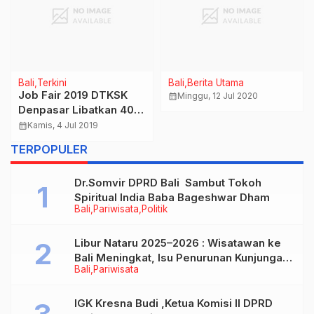
Bali
Terkini
Bali
Berita Utama
Job Fair 2019 DTKSK
calendar_month
Minggu, 12 Jul 2020
Denpasar Libatkan 40
Perusahaan
calendar_month
Kamis, 4 Jul 2019
TERPOPULER
Dr.Somvir DPRD Bali Sambut Tokoh
Spiritual India Baba Bageshwar Dham
Bali
Pariwisata
Politik
Libur Nataru 2025–2026 : Wisatawan ke
Bali Meningkat, Isu Penurunan Kunjungan
Bali
Pariwisata
Tidak Benar
IGK Kresna Budi ,Ketua Komisi II DPRD