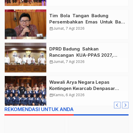
Pekerja Rentan
Tim Bola Tangan Badung
Persembahkan Emas Untuk Bali
, Taklukkan Jawa Tengah Di
calendar_month
Jumat, 7 Agt 2026
Final Kejurnas 2026
DPRD Badung Sahkan
Rancangan KUA-PPAS 2027,
Anggaran Tembus Lebih Dari
calendar_month
Jumat, 7 Agt 2026
Rp. 11 Triliun
Wawali Arya Negara Lepas
Kontingen Kwarcab Denpasar
Menuju Jambore Nasional XII
calendar_month
Kamis, 6 Agt 2026
Tahun 2026.
REKOMENDASI UNTUK ANDA