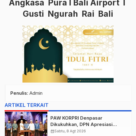
Angkasa Pura I Bali Airport I
Gusti Ngurah Rai Bali
Penulis
: Admin
ARTIKEL TERKAIT
PAW KORPRI Denpasar
Dikukuhkan, DPN Apresiasi
“Sembagi Arutala” untuk Lindungi
calendar_month
Sabtu, 8 Agt 2026