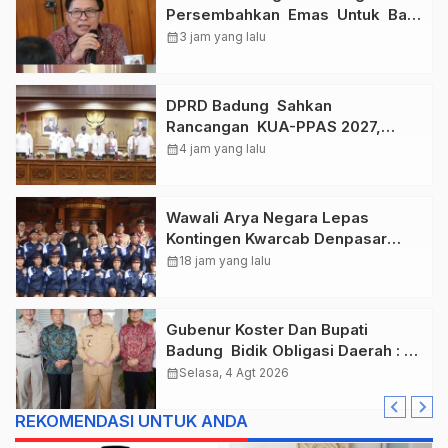
Persembahkan Emas Untuk Bali
, Taklukkan Jawa Tengah Di
calendar_month
3 jam yang lalu
Final Kejurnas 2026
DPRD Badung Sahkan
Rancangan KUA-PPAS 2027,
Anggaran Tembus Lebih Dari
calendar_month
4 jam yang lalu
Rp. 11 Triliun
Wawali Arya Negara Lepas
Kontingen Kwarcab Denpasar
Menuju Jambore Nasional XII
calendar_month
18 jam yang lalu
Tahun 2026.
Gubenur Koster Dan Bupati
Badung Bidik Obligasi Daerah :
Gaspol Bangun Infrastruktur
calendar_month
Selasa, 4 Agt 2026
REKOMENDASI UNTUK ANDA