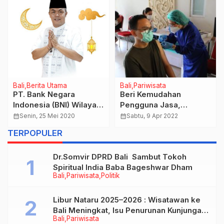
Bali
Berita Utama
Bali
Pariwisata
PT. Bank Negara
Beri Kemudahan
Indonesia (BNI) Wilayah
Pengguna Jasa,
Bali, NTB, NTT
Bandara Internasional I
calendar_month
Senin, 25 Mei 2020
calendar_month
Sabtu, 9 Apr 2022
Gusti Ngurah Rai – Bali
TERPOPULER
Siapkan Layanan
Vaksinasi
Dr.Somvir DPRD Bali Sambut Tokoh
Spiritual India Baba Bageshwar Dham
Bali
Pariwisata
Politik
Libur Nataru 2025–2026 : Wisatawan ke
Bali Meningkat, Isu Penurunan Kunjungan
Bali
Pariwisata
Tidak Benar