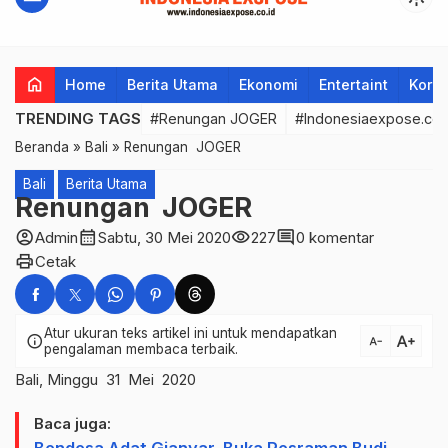
home
Home
Berita Utama
Ekonomi
Entertaint
Korup
TRENDING TAGS
#Renungan JOGER
#Indonesiaexpose.co.
Beranda
»
Bali
»
Renungan JOGER
Bali
Berita Utama
Renungan JOGER
account_circle
calendar_month
visibility
comment
Admin
Sabtu, 30 Mei 2020
227
0 komentar
print
Cetak
Atur ukuran teks artikel ini untuk mendapatkan
text_increase
info
text_decrease
pengalaman membaca terbaik.
Bali, Minggu 31 Mei 2020
Baca juga: