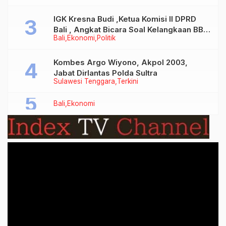
IGK Kresna Budi ,Ketua Komisi II DPRD
Bali , Angkat Bicara Soal Kelangkaan BBM
Bali
Ekonomi
Politik
Bersubsidi Jenis Solar
Kombes Argo Wiyono, Akpol 2003,
Jabat Dirlantas Polda Sultra
Sulawesi Tenggara
Terkini
Bali
Ekonomi
Video
Player