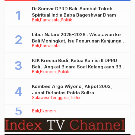
lnternal Polri
Dr.Somvir DPRD Bali Sambut Tokoh
Spiritual India Baba Bageshwar Dham
Bali
Pariwisata
Politik
Libur Nataru 2025–2026 : Wisatawan ke
Bali Meningkat, Isu Penurunan Kunjungan
Bali
Pariwisata
Tidak Benar
IGK Kresna Budi ,Ketua Komisi II DPRD
Bali , Angkat Bicara Soal Kelangkaan BBM
Bali
Ekonomi
Politik
Bersubsidi Jenis Solar
Kombes Argo Wiyono, Akpol 2003,
Jabat Dirlantas Polda Sultra
Sulawesi Tenggara
Terkini
Bali
Ekonomi