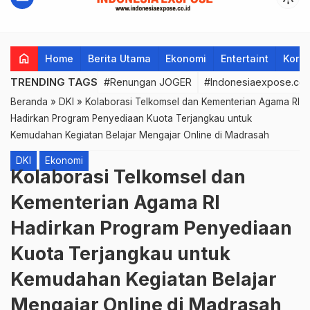
home
Home
Berita Utama
Ekonomi
Entertaint
Korup
TRENDING TAGS
#Renungan JOGER
#Indonesiaexpose.co.
Beranda
»
DKI
»
Kolaborasi Telkomsel dan Kementerian Agama RI
Hadirkan Program Penyediaan Kuota Terjangkau untuk
Kemudahan Kegiatan Belajar Mengajar Online di Madrasah
DKI
Ekonomi
Kolaborasi Telkomsel dan
Kementerian Agama RI
Hadirkan Program Penyediaan
Kuota Terjangkau untuk
Kemudahan Kegiatan Belajar
Mengajar Online di Madrasah