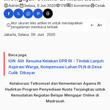
account_circle
calendar_month
visibility
comment
print
Admin
Selasa, 9 Jun 2020
178
0 komentar
Cetak
Atur ukuran teks artikel ini untuk mendapatkan
text_increase
info
text_decrease
pengalaman membaca terbaik.
Jakarta, Selasa 09 Juni 2020
Baca juga:
IGN Alit Kesuma Kelakan DPR RI : Tindak Lanjuti
Aspirasi Warga, Kompensasi Lahan PLN di Desa
Culik Dibayar
Kolaborasi Telkomsel dan Kementerian Agama RI
Hadirkan Program Penyediaan Kuota Terjangkau untuk
Kemudahan Kegiatan Belajar Mengajar Online di
Madrasah