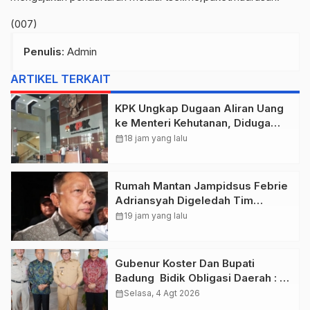
(007)
Penulis
: Admin
ARTIKEL TERKAIT
KPK Ungkap Dugaan Aliran Uang
ke Menteri Kehutanan, Diduga
Terkait Pelepasan Kawasan Hutan
calendar_month
18 jam yang lalu
di Kuansing
Rumah Mantan Jampidsus Febrie
Adriansyah Digeledah Tim
Penyidik Kejaksaan Agung,
calendar_month
19 jam yang lalu
Dokumen Dugaan TPPU Disita
Gubenur Koster Dan Bupati
Badung Bidik Obligasi Daerah :
Gaspol Bangun Infrastruktur
calendar_month
Selasa, 4 Agt 2026