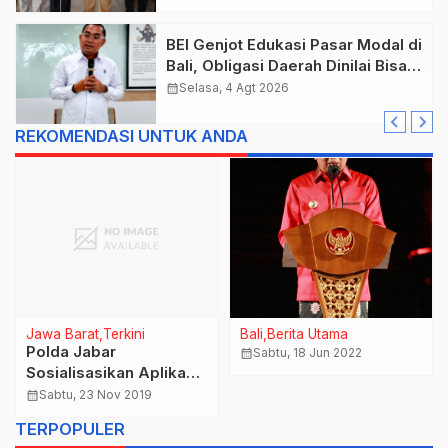
BEI Genjot Edukasi Pasar Modal di
Bali, Obligasi Daerah Dinilai Bisa
Jadi Mesin Percepatan
calendar_month
Selasa, 4 Agt 2026
Pembangunan
REKOMENDASI UNTUK ANDA
Jawa Barat
Terkini
Bali
Berita Utama
Polda Jabar
calendar_month
Sabtu, 18 Jun 2022
Sosialisasikan Aplikasi
E-Pengawasan, Untuk
calendar_month
Sabtu, 23 Nov 2019
Percepatan Tindak
TERPOPULER
Lanjut Hasil Audit