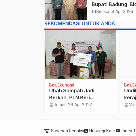
Bupati Badung Bid
Obligasi Daerah :
calendar_month
Selasa, 4 Agt 2026
Gaspol Bangun
REKOMENDASI UNTUK ANDA
Infrastruktur
tama
Bali
Ekonomi
Bali
E
DPRD Kota
Ubah Sampah Jadi
Undi
esmi Dilantik,
Berkah, PLN Beri
kera
 Made Toya
Bantuan Budidaya
Desa
calendar_month
calendar_month
 Nov 2020
Jumat, 26 Agt 2022
Min
elamat
Maggot di Tabanan
,Kab
Susunan Redaksi
Hubungi Kami
Index 