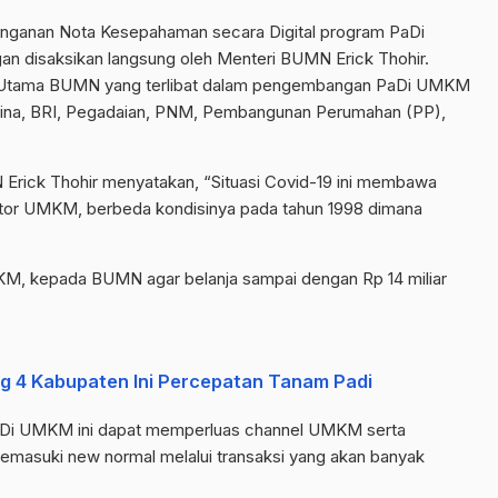
anganan Nota Kesepahaman secara Digital program PaDi
an disaksikan langsung oleh Menteri BUMN Erick Thohir.
ur Utama BUMN yang terlibat dalam pengembangan PaDi UMKM
tamina, BRI, Pegadaian, PNM, Pembangunan Perumahan (PP),
Erick Thohir menyatakan, “Situasi Covid-19 ini membawa
ktor UMKM, berbeda kondisinya pada tahun 1998 dimana
M, kepada BUMN agar belanja sampai dengan Rp 14 miliar
ng 4 Kabupaten Ini Percepatan Tanam Padi
PaDi UMKM ini dapat memperluas channel UMKM serta
suki new normal melalui transaksi yang akan banyak