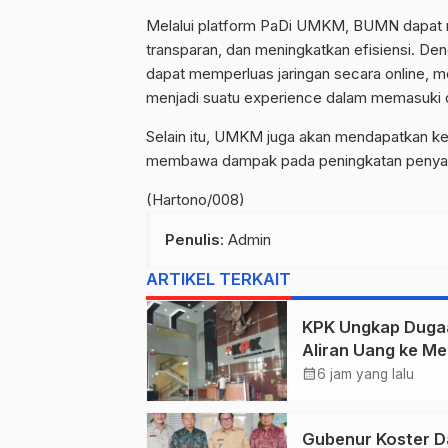
Melalui platform PaDi UMKM, BUMN dapat me
transparan, dan meningkatkan efisiensi.
dapat memperluas jaringan secara online, me
menjadi suatu experience dalam memasuki dun
Selain itu, UMKM juga akan mendapatkan k
membawa dampak pada peningkatan penyalu
(Hartono/008)
Penulis
: Admin
ARTIKEL TERKAIT
KPK Ungkap Duga
Aliran Uang ke Me
Kehutanan, Didug
calendar_month
6 jam yang lalu
Terkait Pelepasan
Kawasan Hutan di
Gubenur Koster D
Kuansing