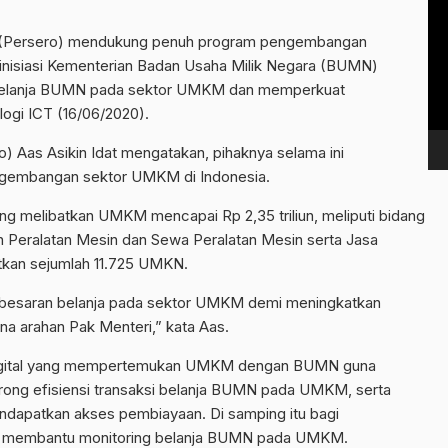
Vi
Pl
(Persero) mendukung penuh program pengembangan
iinisiasi Kementerian Badan Usaha Milik Negara (BUMN)
 belanja BUMN pada sektor UMKM dan memperkuat
gi ICT (16/06/2020).
) Aas Asikin Idat mengatakan, pihaknya selama ini
ngembangan sektor UMKM di Indonesia.
ang melibatkan UMKM mencapai Rp 2,35 triliun, meliputi bidang
 Peralatan Mesin dan Sewa Peralatan Mesin serta Jasa
atkan sejumlah 11.725 UMKN.
n besaran belanja pada sektor UMKM demi meningkatkan
 arahan Pak Menteri,” kata Aas.
igital yang mempertemukan UMKM dengan BUMN guna
ng efisiensi transaksi belanja BUMN pada UMKM, serta
atkan akses pembiayaan. Di samping itu bagi
n membantu monitoring belanja BUMN pada UMKM.