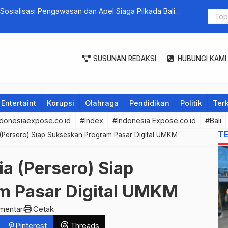
 Negara Dampingi Mendag, Zulkifli Hasan Pantau Stabilitas
Pokok di Pasar Kereneng, Denpasar-Bali
SUSUNAN REDAKSI
HUBUNGI KAMI
Entertaint
Korupsi
Olahraga
Pendidikan
Politik
Terk
donesiaexpose.co.id
#Index
#Indonesia Expose.co.id
#Bali
T
 (Persero) Siap Sukseskan Program Pasar Digital UMKM
a (Persero) Siap
m Pasar Digital UMKM
print
mentar
Cetak
Pinterest
Threads