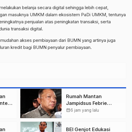
lakukan belanja secara digital sehingga lebih cepat,
 Dengan masuknya UMKM dalam ekosistem PaDi UMKM, tentunya
ningkatnya penjualan atas peningkatan transaksi, serta
ia transaksi digital.
emudahan akses pembiayaan dari BUMN yang artinya juga
ran kredit bagi BUMN penyalur pembiayaan.
an
Rumah Mantan
nteri
Jampidsus Febrie
a
Adriansyah Digeledah
calendar_month
6 jam yang lalu
Tim Penyidik Kejaksaan
Agung, Dokumen
an
BEI Genjot Edukasi
Dugaan TPPU Disita