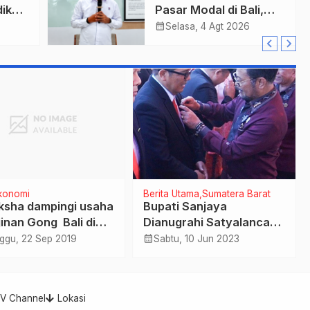
ik
Pasar Modal di Bali,
Obligasi Daerah Dinilai
calendar_month
Selasa, 4 Agt 2026
Bisa Jadi Mesin
Percepatan
Pembangunan
konomi
Berita Utama
Sumatera Barat
ksha dampingi usaha
Bupati Sanjaya
jinan Gong Bali di
Dianugrahi Satyalancana
 Blahbatuh
Wirakarya oleh Presiden
calendar_month
ggu, 22 Sep 2019
Sabtu, 10 Jun 2023
.Gianyar
RI
TV Channel
Lokasi