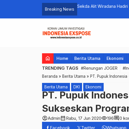
sialisasi Pengawasan dan Apel Siaga Pilkada Bali
Walikota Jaya
Breaking News
Harga Bahan 
home
Home
Berita Utama
Ekonomi
TRENDING TAGS
#Renungan JOGER
#In
Beranda
»
Berita Utama
»
PT. Pupuk Indonesia
Berita Utama
DKI
Ekonomi
PT. Pupuk Indonesi
Sukseskan Progra
account_circle
calendar_month
visibility
comment
Admin
Rabu, 17 Jun 2020
196
0 ko
Facebook
Twitter
Whatsapp