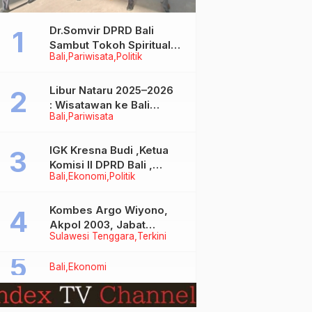
Dr.Somvir DPRD Bali
Sambut Tokoh Spiritual
Bali
Pariwisata
Politik
India Baba Bageshwar
Dham
Libur Nataru 2025–2026
: Wisatawan ke Bali
Bali
Pariwisata
Meningkat, Isu Penurunan
Kunjungan Tidak Benar
IGK Kresna Budi ,Ketua
Komisi II DPRD Bali ,
Bali
Ekonomi
Politik
Angkat Bicara Soal
Kelangkaan BBM
Bersubsidi Jenis Solar
Kombes Argo Wiyono,
Akpol 2003, Jabat
Sulawesi Tenggara
Terkini
Dirlantas Polda Sultra
Bali
Ekonomi