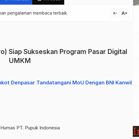
text_increase
atkan pengalaman membaca terbaik.
text_decrease
o) Siap Sukseskan Program Pasar Digital
UMKM
mkot Denpasar Tandatangani MoU Dengan BNI Kanwil
 Humas PT. Pupuk Indonesia