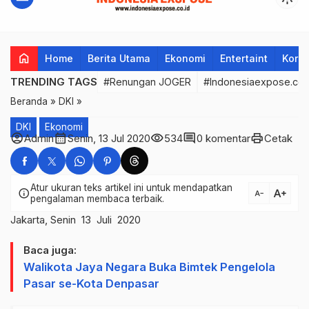
home
Home
Berita Utama
Ekonomi
Entertaint
Korup
TRENDING TAGS
#Renungan JOGER
#Indonesiaexpose.co.
Beranda
»
DKI
»
DKI
Ekonomi
account_circle
calendar_month
visibility
comment
print
Admin
Senin, 13 Jul 2020
534
0 komentar
Cetak
Atur ukuran teks artikel ini untuk mendapatkan
text_increase
info
text_decrease
pengalaman membaca terbaik.
Jakarta, Senin 13 Juli 2020
Baca juga:
Walikota Jaya Negara Buka Bimtek Pengelola
Pasar se-Kota Denpasar