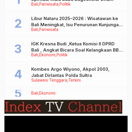
Bali
Pariwisata
Politik
Libur Nataru 2025–2026 : Wisatawan ke
Bali Meningkat, Isu Penurunan Kunjungan
Bali
Pariwisata
Tidak Benar
IGK Kresna Budi ,Ketua Komisi II DPRD
Bali , Angkat Bicara Soal Kelangkaan BBM
Bali
Ekonomi
Politik
Bersubsidi Jenis Solar
Kombes Argo Wiyono, Akpol 2003,
Jabat Dirlantas Polda Sultra
Sulawesi Tenggara
Terkini
Bali
Ekonomi
Video
Player