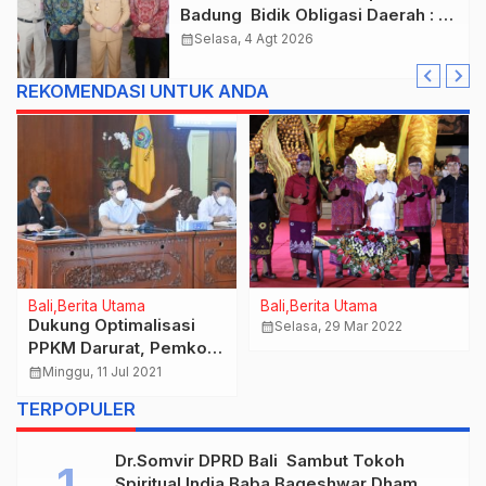
Badung Bidik Obligasi Daerah :
Gaspol Bangun Infrastruktur
calendar_month
Selasa, 4 Agt 2026
REKOMENDASI UNTUK ANDA
Bali
Berita Utama
Bali
Berita Utama
Dukung Optimalisasi
calendar_month
Selasa, 29 Mar 2022
PPKM Darurat, Pemkot
Aktifkan Satgas Covid-
calendar_month
Minggu, 11 Jul 2021
19 Berbasis
TERPOPULER
Banjar/Dusun
Dr.Somvir DPRD Bali Sambut Tokoh
Spiritual India Baba Bageshwar Dham