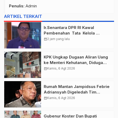
Penulis
: Admin
ARTIKEL TERKAIT
Ir.Senantara DPR RI Kawal
Pembenahan Tata Kelola
Taspen Dan Asabri
calendar_month
2 jam yang lalu
KPK Ungkap Dugaan Aliran Uang
ke Menteri Kehutanan, Diduga
Terkait Pelepasan Kawasan Hutan
calendar_month
Kamis, 6 Agt 2026
di Kuansing
Rumah Mantan Jampidsus Febrie
Adriansyah Digeledah Tim
Penyidik Kejaksaan Agung,
calendar_month
Kamis, 6 Agt 2026
Dokumen Dugaan TPPU Disita
Gubenur Koster Dan Bupati