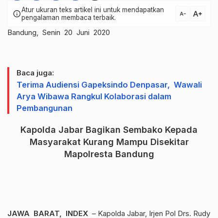
Atur ukuran teks artikel ini untuk mendapatkan
text_increase
info
text_decrease
pengalaman membaca terbaik.
Bandung, Senin 20 Juni 2020
Baca juga:
Terima Audiensi Gapeksindo Denpasar, Wawali
Arya Wibawa Rangkul Kolaborasi dalam
Pembangunan
Kapolda Jabar Bagikan Sembako Kepada
Masyarakat Kurang Mampu Disekitar
Mapolresta Bandung
JAWA BARAT, INDEX
– Kapolda Jabar, Irjen Pol Drs. Rudy