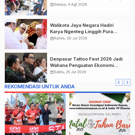
Mada Jadi Salah Satu Kawasan
calendar_month
Selasa, 4 Agt 2026
Prioritas
Walikota Jaya Negara Hadiri
Karya Ngenteg Linggih Pura
Gunung Sari Desa Adat Peraupan
calendar_month
Kamis, 30 Jul 2026
Denpasar Tattoo Fest 2026 Jadi
Wahana Penguatan Ekonomi
Kreatif Kota.
calendar_month
Sabtu, 25 Jul 2026
REKOMENDASI UNTUK ANDA