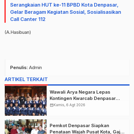
Serangkaian HUT ke-11 BPBD Kota Denpasar,
Gelar Beragam Kegiatan Sosial, Sosialisasikan
Call Canter 112
(A.Hasibuan)
Penulis
: Admin
ARTIKEL TERKAIT
Wawali Arya Negara Lepas
Kontingen Kwarcab Denpasar
Menuju Jambore Nasional XII
calendar_month
Kamis, 6 Agt 2026
Tahun 2026.
Pemkot Denpasar Siapkan
Penataan Wajah Pusat Kota, Gajah