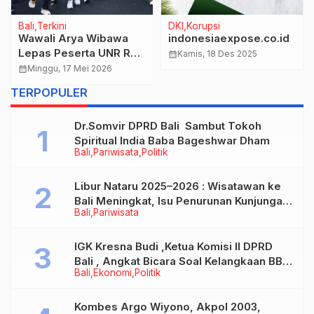
Bali
Terkini
DKI
Korupsi
Wawali Arya Wibawa
indonesiaexpose.co.id
Lepas Peserta UNR RUN
calendar_month
Kamis, 18 Des 2025
2026, Semarakkan Dies
calendar_month
Minggu, 17 Mei 2026
Natalis ke-47
TERPOPULER
Universitas Ngurah Rai.
Dr.Somvir DPRD Bali Sambut Tokoh
Spiritual India Baba Bageshwar Dham
Bali
Pariwisata
Politik
Libur Nataru 2025–2026 : Wisatawan ke
Bali Meningkat, Isu Penurunan Kunjungan
Bali
Pariwisata
Tidak Benar
IGK Kresna Budi ,Ketua Komisi II DPRD
Bali , Angkat Bicara Soal Kelangkaan BBM
Bali
Ekonomi
Politik
Bersubsidi Jenis Solar
Kombes Argo Wiyono, Akpol 2003,