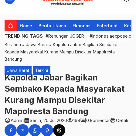
home
Home
Berita Utama
Ekonomi
Entertaint
Korup
TRENDING TAGS
#Renungan JOGER
#Indonesiaexpose.co.
Beranda
»
Jawa Barat
»
Kapolda Jabar Bagikan Sembako
Kepada Masyarakat Kurang Mampu Disekitar Mapolresta
Bandung
Jawa Barat
Terkini
Kapolda Jabar Bagikan
Sembako Kepada Masyarakat
Kurang Mampu Disekitar
Mapolresta Bandung
account_circle
calendar_month
visibility
comment
print
Admin
Senin, 20 Jul 2020
168
0 komentar
Cetak