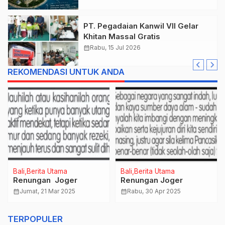
PT. Pegadaian Kanwil VII Gelar
Khitan Massal Gratis
calendar_month
Rabu, 15 Jul 2026
REKOMENDASI UNTUK ANDA
Bali
Berita Utama
Bali
Berita Utama
Cegah Penyebaran
calendar_month
Rabu, 8 Jun 2022
COVID-19 Kelurahan
Pemecutan Gelar
calendar_month
Senin, 27 Jul 2020
Monev Protokol
TERPOPULER
Kesehatan di Pasar