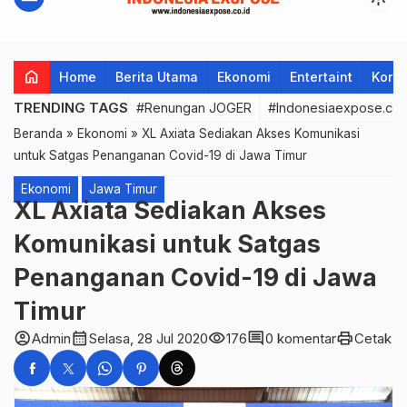
home
Home
Berita Utama
Ekonomi
Entertaint
Korup
TRENDING TAGS
#Renungan JOGER
#Indonesiaexpose.co.
Beranda
»
Ekonomi
»
XL Axiata Sediakan Akses Komunikasi
untuk Satgas Penanganan Covid-19 di Jawa Timur
Ekonomi
Jawa Timur
XL Axiata Sediakan Akses
Komunikasi untuk Satgas
Penanganan Covid-19 di Jawa
Timur
account_circle
calendar_month
visibility
comment
print
Admin
Selasa, 28 Jul 2020
176
0 komentar
Cetak