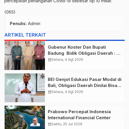
percepatan penanganan Covid-19 sebesar Rp 10 miliar.
(065)
Penulis
: Admin
ARTIKEL TERKAIT
Gubenur Koster Dan Bupati
Badung Bidik Obligasi Daerah :
Gaspol Bangun Infrastruktur
calendar_month
Selasa, 4 Agt 2026
BEI Genjot Edukasi Pasar Modal di
Bali, Obligasi Daerah Dinilai Bisa
Jadi Mesin Percepatan
calendar_month
Selasa, 4 Agt 2026
Pembangunan
Prabowo Percepat Indonesia
International Financial Center
calendar_month
Sabtu, 25 Jul 2026