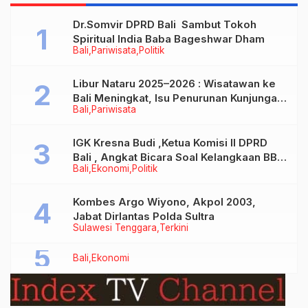
Rakyat.
Dr.Somvir DPRD Bali Sambut Tokoh
Spiritual India Baba Bageshwar Dham
Bali
Pariwisata
Politik
Libur Nataru 2025–2026 : Wisatawan ke
Bali Meningkat, Isu Penurunan Kunjungan
Bali
Pariwisata
Tidak Benar
IGK Kresna Budi ,Ketua Komisi II DPRD
Bali , Angkat Bicara Soal Kelangkaan BBM
Bali
Ekonomi
Politik
Bersubsidi Jenis Solar
Kombes Argo Wiyono, Akpol 2003,
Jabat Dirlantas Polda Sultra
Sulawesi Tenggara
Terkini
Bali
Ekonomi