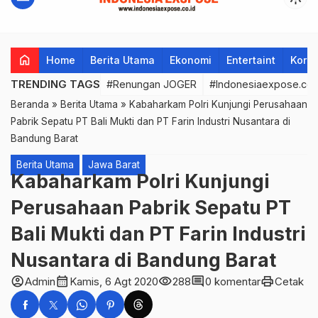
home
Home
Berita Utama
Ekonomi
Entertaint
Korup
TRENDING TAGS
#Renungan JOGER
#Indonesiaexpose.co.
Beranda
»
Berita Utama
»
Kabaharkam Polri Kunjungi Perusahaan
Pabrik Sepatu PT Bali Mukti dan PT Farin lndustri Nusantara di
Bandung Barat
Berita Utama
Jawa Barat
Kabaharkam Polri Kunjungi
Perusahaan Pabrik Sepatu PT
Bali Mukti dan PT Farin lndustri
Nusantara di Bandung Barat
account_circle
calendar_month
visibility
comment
print
Admin
Kamis, 6 Agt 2020
288
0 komentar
Cetak