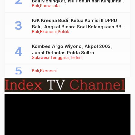
Bali Meningkat, Isu Penurunan Kunjungan
Bali
Pariwisata
Tidak Benar
IGK Kresna Budi ,Ketua Komisi II DPRD
Bali , Angkat Bicara Soal Kelangkaan BBM
Bali
Ekonomi
Politik
Bersubsidi Jenis Solar
Kombes Argo Wiyono, Akpol 2003,
Jabat Dirlantas Polda Sultra
Sulawesi Tenggara
Terkini
Bali
Ekonomi
Video
Player