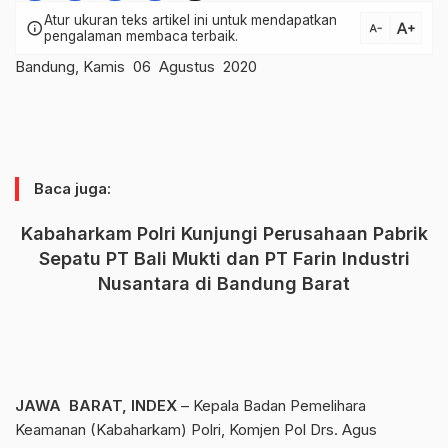
Atur ukuran teks artikel ini untuk mendapatkan
text_increase
info
text_decrease
pengalaman membaca terbaik.
Bandung, Kamis 06 Agustus 2020
Baca juga:
Kabaharkam Polri Kunjungi Perusahaan Pabrik
Sepatu PT Bali Mukti dan PT Farin lndustri
Nusantara di Bandung Barat
JAWA BARAT, INDEX
– Kepala Badan Pemelihara
Keamanan (Kabaharkam) Polri, Komjen Pol Drs. Agus