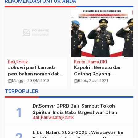
REKOMENDASI UNTUK ANDA
litik
Berita Utama
DKI
Berita Ut
i pastikan ada
Kapolri : Bersatu dan
Evakuas
bahan nomenklatur
Gotong Royong
Terdamp
 kabinet barunya
melawan Covid-19
Wilayah
gu, 20 Okt 2019
calendar_month
Rabu, 2 Jun 2021
calendar_month
Selasa,
,Refleksi Hari Lahir
Karawa
TERPOPULER
Pancasila
Dr.Somvir DPRD Bali Sambut Tokoh
Spiritual India Baba Bageshwar Dham
Bali
Pariwisata
Politik
Libur Nataru 2025–2026 : Wisatawan ke