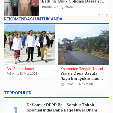
Badung Bidik Obligasi Daerah :
Gaspol Bangun Infrastruktur
calendar_month
Selasa, 4 Agt 2026
REKOMENDASI UNTUK ANDA
Bali
Berita Utama
Kalimantan Tengah
Terkini
Warga Desa Basuta
calendar_month
Senin, 13 Mar 2023
Raya bersyukur atas
pengaspalan jalan lintas
calendar_month
Jumat, 30 Nov 2018
Mandomai-Mantangai
TERPOPULER
Kab.Kapuas
Dr.Somvir DPRD Bali Sambut Tokoh
Spiritual India Baba Bageshwar Dham