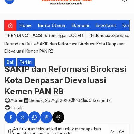
home
Home
Berita Utama
Ekonomi
Entertaint
Korup
TRENDING TAGS
#Renungan JOGER
#Indonesiaexpose.co.
Beranda
»
Bali
»
SAKIP dan Reformasi Birokrasi Kota Denpasar
Dievaluasi Kemen PAN RB
Bali
Terkini
SAKIP dan Reformasi Birokrasi
Kota Denpasar Dievaluasi
Kemen PAN RB
account_circle
calendar_month
visibility
comment
Admin
Selasa, 25 Agt 2020
164
0 komentar
print
Cetak
Atur ukuran teks artikel ini untuk mendapatkan
text_increase
info
text_decrease
pengalaman membaca terbaik.