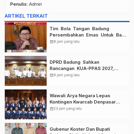
Penulis
: Admin
ARTIKEL TERKAIT
Tim Bola Tangan Badung
Persembahkan Emas Untuk Bali
, Taklukkan Jawa Tengah Di
calendar_month
8 jam yang lalu
Final Kejurnas 2026
DPRD Badung Sahkan
Rancangan KUA-PPAS 2027,
Anggaran Tembus Lebih Dari
calendar_month
9 jam yang lalu
Rp. 11 Triliun
Wawali Arya Negara Lepas
Kontingen Kwarcab Denpasar
Menuju Jambore Nasional XII
calendar_month
23 jam yang lalu
Tahun 2026.
Gubenur Koster Dan Bupati