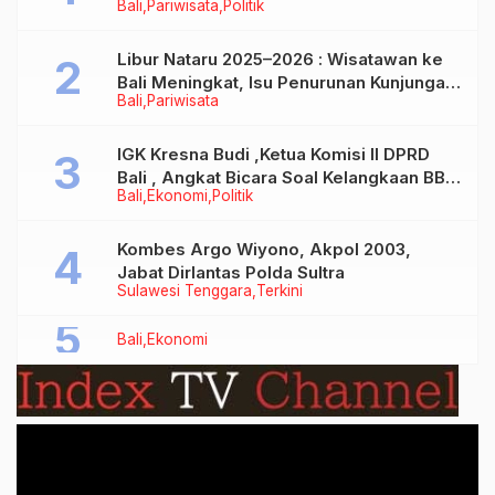
Bali
Pariwisata
Politik
Libur Nataru 2025–2026 : Wisatawan ke
Bali Meningkat, Isu Penurunan Kunjungan
Bali
Pariwisata
Tidak Benar
IGK Kresna Budi ,Ketua Komisi II DPRD
Bali , Angkat Bicara Soal Kelangkaan BBM
Bali
Ekonomi
Politik
Bersubsidi Jenis Solar
Kombes Argo Wiyono, Akpol 2003,
Jabat Dirlantas Polda Sultra
Sulawesi Tenggara
Terkini
Bali
Ekonomi
Video
Player