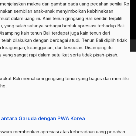
Vi
menjelaskan makna dari gambar pada uang pecahan senilai Rp
Pl
ikenakan sembilan anak-anak menyimbolkan kebhinekaan
uat dalam uang ini. Kain tenun gringsing Bali sendiri terpilih
 yang salah satunya sebagai bentuk apresiasi terhadap Bali
isamping kain tenun Bali terdapat juga kain tenun dari
elah dilakukan dengan berbagai studi. Tenun Bali dipilih tidak
ya keagungan, keanggunan, dan kesucian. Disamping itu
s yang sangat rapi dalam satu ikat serta tidak pisah-pisah.
yarakat Bali memahami gringsing tenun yang bagus dan memiliki
oho.
 antara Garuda dengan PWA Korea
Iswara memberikan apresiasi atas keberadaan uang pecahan