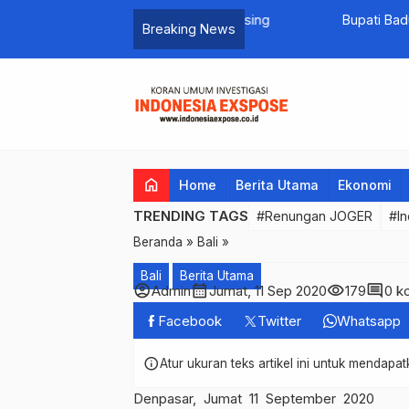
dapi Gempuran Budaya Asing
Bupati Badung Lepas Mudi
Breaking News
home
Home
Berita Utama
Ekonomi
TRENDING TAGS
#Renungan JOGER
#In
Beranda
»
Bali
»
Bali
Berita Utama
account_circle
calendar_month
visibility
comment
Admin
Jumat, 11 Sep 2020
179
0 k
Facebook
Twitter
Whatsapp
info
Atur ukuran teks artikel ini untuk mendap
Denpasar, Jumat 11 September 2020