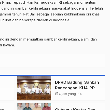
n RI ini. Tepat di Hari Kemerdekaan RI sebagai momentum
n uang ini gambar kebhinekaan masyarakat Indoensia. Terlebih
 gambar tenun ikat Bali sebagai sebuah kebhinekaan ciri khas
un ikat dari beberapa daerah di Indonesia.
uang ini dengan memuatkan gambar kebhinekaan, alam, dan
i Iswara.
n
DPRD Badung Sahkan
Rancangan KUA-PPAS
mas
2027, Anggaran
calendar_month
4 jam yang lalu
ukkan
Tembus Lebih Dari
Final
Rp. 11 Triliun
ra
Gubenur Koster Dan