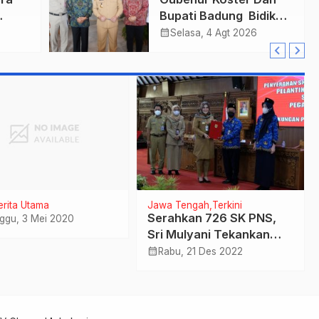
Bupati Badung Bidik
r
Obligasi Daerah :
calendar_month
Selasa, 4 Agt 2026
Gaspol Bangun
n
Infrastruktur
erita Utama
Jawa Tengah
Terkini
Serahkan 726 SK PNS,
ggu, 3 Mei 2020
Sri Mulyani Tekankan
Kedisiplinan
calendar_month
Rabu, 21 Des 2022