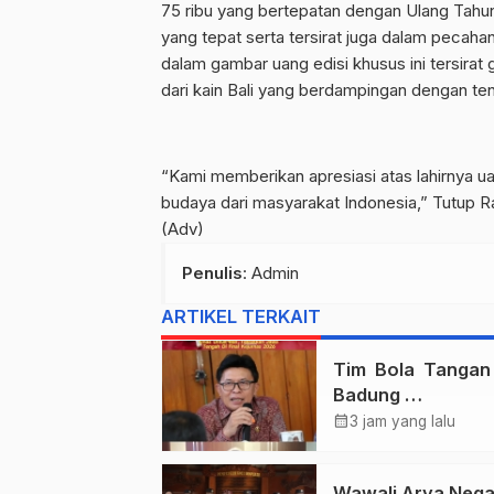
75 ribu yang bertepatan dengan Ulang Tahu
yang tepat serta tersirat juga dalam pecaha
dalam gambar uang edisi khusus ini tersirat
dari kain Bali yang berdampingan dengan ten
“Kami memberikan apresiasi atas lahirnya 
budaya dari masyarakat Indonesia,” Tutup Ra
(Adv)
Penulis
: Admin
ARTIKEL TERKAIT
Tim Bola Tanga
Badung
Persembahkan E
calendar_month
3 jam yang lalu
Untuk Bali , Takl
Jawa Tengah Di 
Wawali Arya Nega