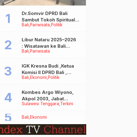
Dr.Somvir DPRD Bali
Sambut Tokoh Spiritual
Bali
Pariwisata
Politik
India Baba Bageshwar
Dham
Libur Nataru 2025–2026
: Wisatawan ke Bali
Bali
Pariwisata
Meningkat, Isu Penurunan
Kunjungan Tidak Benar
IGK Kresna Budi ,Ketua
Komisi II DPRD Bali ,
Bali
Ekonomi
Politik
Angkat Bicara Soal
Kelangkaan BBM
Bersubsidi Jenis Solar
Kombes Argo Wiyono,
Akpol 2003, Jabat
Sulawesi Tenggara
Terkini
Dirlantas Polda Sultra
Bali
Ekonomi