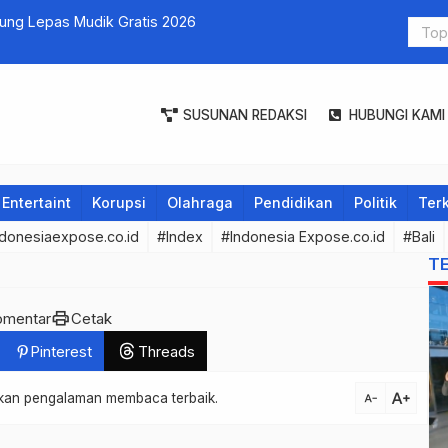
k Gratis 2026
Serangkaia
Sasar Pant
SUSUNAN REDAKSI
HUBUNGI KAMI
Entertaint
Korupsi
Olahraga
Pendidikan
Politik
Terk
donesiaexpose.co.id
#Index
#Indonesia Expose.co.id
#Bali
T
print
omentar
Cetak
Pinterest
Threads
text_increase
atkan pengalaman membaca terbaik.
text_decrease