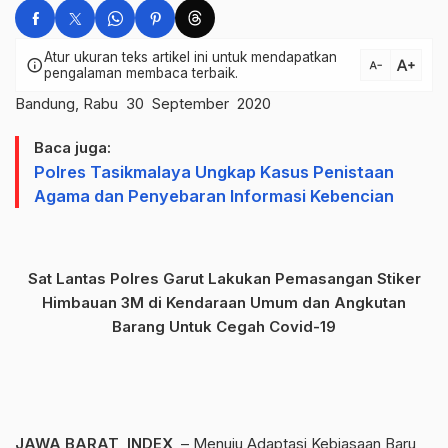
Atur ukuran teks artikel ini untuk mendapatkan
text_increase
info
text_decrease
pengalaman membaca terbaik.
Bandung, Rabu 30 September 2020
Baca juga:
Polres Tasikmalaya Ungkap Kasus Penistaan
Agama dan Penyebaran lnformasi Kebencian
Sat Lantas Polres Garut Lakukan Pemasangan Stiker
Himbauan 3M di Kendaraan Umum dan Angkutan
Barang Untuk Cegah Covid-19
JAWA BARAT, INDEX
– Menuju Adaptasi Kebiasaan Baru