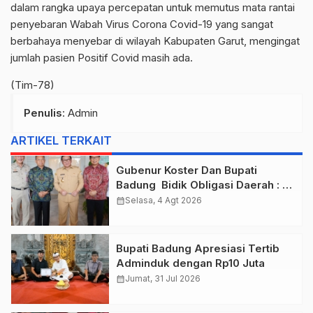
dalam rangka upaya percepatan untuk memutus mata rantai
penyebaran Wabah Virus Corona Covid-19 yang sangat
berbahaya menyebar di wilayah Kabupaten Garut, mengingat
jumlah pasien Positif Covid masih ada.
(Tim-78)
Penulis
: Admin
ARTIKEL TERKAIT
Gubenur Koster Dan Bupati
Badung Bidik Obligasi Daerah :
Gaspol Bangun Infrastruktur
calendar_month
Selasa, 4 Agt 2026
Bupati Badung Apresiasi Tertib
Adminduk dengan Rp10 Juta
calendar_month
Jumat, 31 Jul 2026