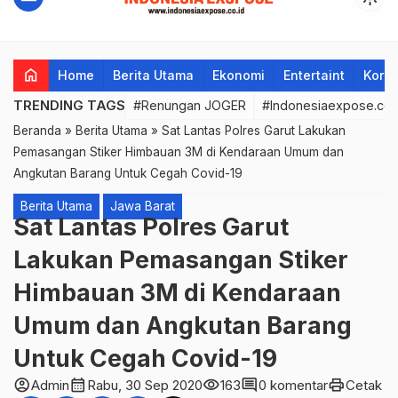
home
Home
Berita Utama
Ekonomi
Entertaint
Korup
TRENDING TAGS
#Renungan JOGER
#Indonesiaexpose.co.
Beranda
»
Berita Utama
»
Sat Lantas Polres Garut Lakukan
Pemasangan Stiker Himbauan 3M di Kendaraan Umum dan
Angkutan Barang Untuk Cegah Covid-19
Berita Utama
Jawa Barat
Sat Lantas Polres Garut
Lakukan Pemasangan Stiker
Himbauan 3M di Kendaraan
Umum dan Angkutan Barang
Untuk Cegah Covid-19
account_circle
calendar_month
visibility
comment
print
Admin
Rabu, 30 Sep 2020
163
0 komentar
Cetak