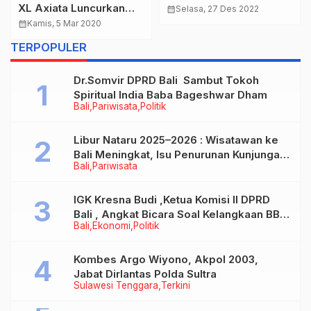
XL Axiata Luncurkan
calendar_month
Selasa, 27 Des 2022
Fitur XTRA UNLIMITED
calendar_month
Kamis, 5 Mar 2020
TURBO
TERPOPULER
Dr.Somvir DPRD Bali Sambut Tokoh
Spiritual India Baba Bageshwar Dham
Bali
Pariwisata
Politik
Libur Nataru 2025–2026 : Wisatawan ke
Bali Meningkat, Isu Penurunan Kunjungan
Bali
Pariwisata
Tidak Benar
IGK Kresna Budi ,Ketua Komisi II DPRD
Bali , Angkat Bicara Soal Kelangkaan BBM
Bali
Ekonomi
Politik
Bersubsidi Jenis Solar
Kombes Argo Wiyono, Akpol 2003,
Jabat Dirlantas Polda Sultra
Sulawesi Tenggara
Terkini