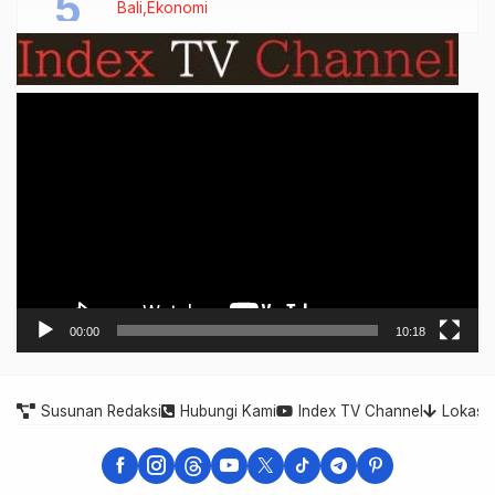
Bali
Ekonomi
Video
Player
00:00
10:18
Susunan Redaksi
Hubungi Kami
Index TV Channel
Lokasi