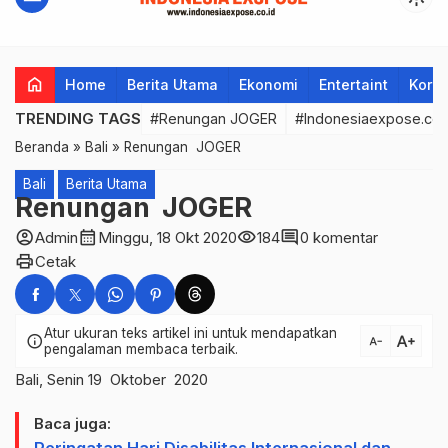
home
Home
Berita Utama
Ekonomi
Entertaint
Korup
TRENDING TAGS
#Renungan JOGER
#Indonesiaexpose.co.
Beranda
»
Bali
»
Renungan JOGER
Bali
Berita Utama
Renungan JOGER
account_circle
calendar_month
visibility
comment
Admin
Minggu, 18 Okt 2020
184
0 komentar
print
Cetak
Atur ukuran teks artikel ini untuk mendapatkan
text_increase
info
text_decrease
pengalaman membaca terbaik.
Bali, Senin 19 Oktober 2020
Baca juga: