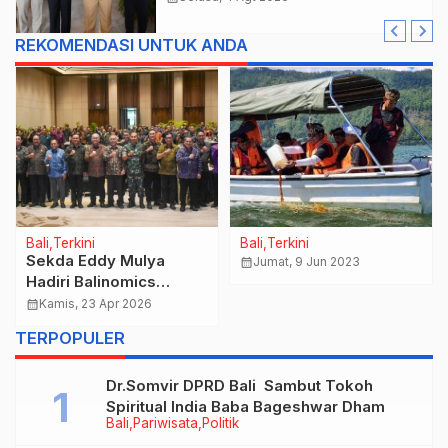
REKOMENDASI UNTUK ANDA
Bali
Terkini
Bali
Terkini
Sekda Eddy Mulya
calendar_month
Jumat, 9 Jun 2023
Hadiri Balinomics
Update Kebijakan
calendar_month
Kamis, 23 Apr 2026
Ekonomi Bali, Bahas
TERPOPULER
Dinamika Ditengah
Geopolitik Dunia.
Dr.Somvir DPRD Bali Sambut Tokoh
Spiritual India Baba Bageshwar Dham
Bali
Pariwisata
Politik