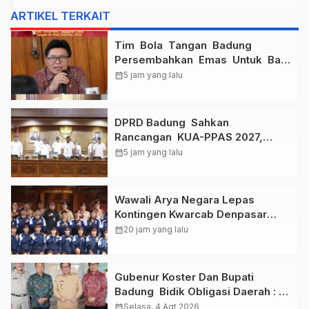
ARTIKEL TERKAIT
Tim Bola Tangan Badung
Persembahkan Emas Untuk Bali
, Taklukkan Jawa Tengah Di
calendar_month
5 jam yang lalu
Final Kejurnas 2026
DPRD Badung Sahkan
Rancangan KUA-PPAS 2027,
Anggaran Tembus Lebih Dari
calendar_month
5 jam yang lalu
Rp. 11 Triliun
Wawali Arya Negara Lepas
Kontingen Kwarcab Denpasar
Menuju Jambore Nasional XII
calendar_month
20 jam yang lalu
Tahun 2026.
Gubenur Koster Dan Bupati
Badung Bidik Obligasi Daerah :
Gaspol Bangun Infrastruktur
calendar_month
Selasa, 4 Agt 2026