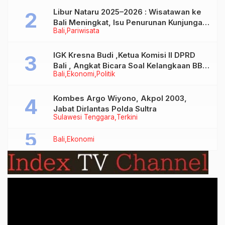
Libur Nataru 2025–2026 : Wisatawan ke
Bali Meningkat, Isu Penurunan Kunjungan
Bali
Pariwisata
Tidak Benar
IGK Kresna Budi ,Ketua Komisi II DPRD
Bali , Angkat Bicara Soal Kelangkaan BBM
Bali
Ekonomi
Politik
Bersubsidi Jenis Solar
Kombes Argo Wiyono, Akpol 2003,
Jabat Dirlantas Polda Sultra
Sulawesi Tenggara
Terkini
Bali
Ekonomi
Video
Player