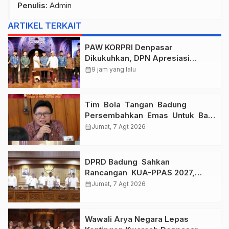
Penulis
: Admin
ARTIKEL TERKAIT
PAW KORPRI Denpasar
Dikukuhkan, DPN Apresiasi
“Sembagi Arutala” untuk Lindungi
calendar_month
9 jam yang lalu
Pekerja Rentan
Tim Bola Tangan Badung
Persembahkan Emas Untuk Bali
, Taklukkan Jawa Tengah Di
calendar_month
Jumat, 7 Agt 2026
Final Kejurnas 2026
DPRD Badung Sahkan
Rancangan KUA-PPAS 2027,
Anggaran Tembus Lebih Dari
calendar_month
Jumat, 7 Agt 2026
Rp. 11 Triliun
Wawali Arya Negara Lepas