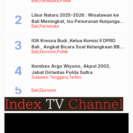
Bali
Pariwisata
Politik
Libur Nataru 2025–2026 : Wisatawan ke
Bali Meningkat, Isu Penurunan Kunjungan
Bali
Pariwisata
Tidak Benar
IGK Kresna Budi ,Ketua Komisi II DPRD
Bali , Angkat Bicara Soal Kelangkaan BBM
Bali
Ekonomi
Politik
Bersubsidi Jenis Solar
Kombes Argo Wiyono, Akpol 2003,
Jabat Dirlantas Polda Sultra
Sulawesi Tenggara
Terkini
Bali
Ekonomi
Video
Player