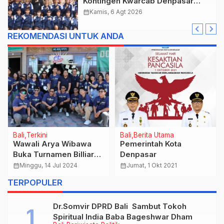
Kontingen Kwarcab Denpasar
Menuju Jambore Nasional XII
calendar_month
Kamis, 6 Agt 2026
Tahun 2026.
REKOMENDASI UNTUK ANDA
Bali
Terkini
Bali
Berita Utama
Wawali Arya Wibawa
Pemerintah Kota
Buka Turnamen Billiard
Denpasar
ST. Werdhi Yowana
calendar_month
Minggu, 14 Jul 2024
calendar_month
Jumat, 1 Okt 2021
Banjar Tampak Gangsul
TERPOPULER
Dr.Somvir DPRD Bali Sambut Tokoh
Spiritual India Baba Bageshwar Dham