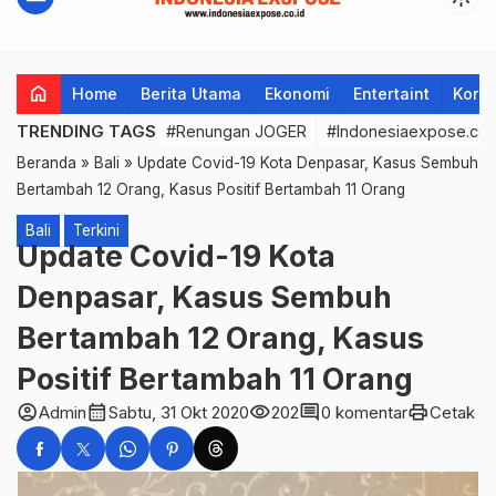
home
Home
Berita Utama
Ekonomi
Entertaint
Korup
TRENDING TAGS
#Renungan JOGER
#Indonesiaexpose.co.
Beranda
»
Bali
»
Update Covid-19 Kota Denpasar, Kasus Sembuh
Bertambah 12 Orang, Kasus Positif Bertambah 11 Orang
Bali
Terkini
Update Covid-19 Kota
Denpasar, Kasus Sembuh
Bertambah 12 Orang, Kasus
Positif Bertambah 11 Orang
account_circle
calendar_month
visibility
comment
print
Admin
Sabtu, 31 Okt 2020
202
0 komentar
Cetak