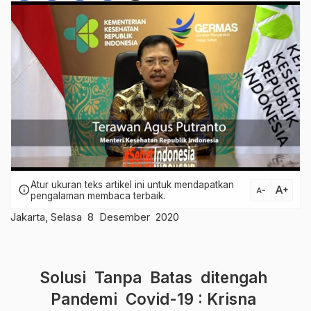
Atur ukuran teks artikel ini untuk mendapatkan
text_increase
info
text_decrease
pengalaman membaca terbaik.
Jakarta, Selasa 8 Desember 2020
Solusi Tanpa Batas ditengah
Pandemi Covid-19 : Krisna