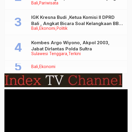
Bali
Pariwisata
Tidak Benar
IGK Kresna Budi ,Ketua Komisi II DPRD
Bali , Angkat Bicara Soal Kelangkaan BBM
Bali
Ekonomi
Politik
Bersubsidi Jenis Solar
Kombes Argo Wiyono, Akpol 2003,
Jabat Dirlantas Polda Sultra
Sulawesi Tenggara
Terkini
Bali
Ekonomi
Video
Player