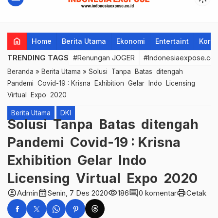
home
Home
Berita Utama
Ekonomi
Entertaint
Korup
TRENDING TAGS
#Renungan JOGER
#Indonesiaexpose.co.
Beranda
»
Berita Utama
»
Solusi Tanpa Batas ditengah
Pandemi Covid-19 : Krisna Exhibition Gelar Indo Licensing
Virtual Expo 2020
Berita Utama
DKI
Solusi Tanpa Batas ditengah
Pandemi Covid-19 : Krisna
Exhibition Gelar Indo
Licensing Virtual Expo 2020
account_circle
calendar_month
visibility
comment
print
Admin
Senin, 7 Des 2020
186
0 komentar
Cetak