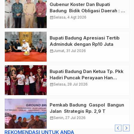
Gubenur Koster Dan Bupati
Badung Bidik Obligasi Daerah :
Gaspol Bangun Infrastruktur
calendar_month
Selasa, 4 Agt 2026
Bupati Badung Apresiasi Tertib
Adminduk dengan Rp10 Juta
calendar_month
Jumat, 31 Jul 2026
Bupati Badung Dan Ketua Tp. Pkk
Hadiri Puncak Perayaan Han
Tahun 2026
calendar_month
Selasa, 28 Jul 2026
Pemkab Badung Gaspol Bangun
Jalan Strategis Rp. 2,9 T
calendar_month
Senin, 27 Jul 2026
REKOMENDASI UNTUK ANDA