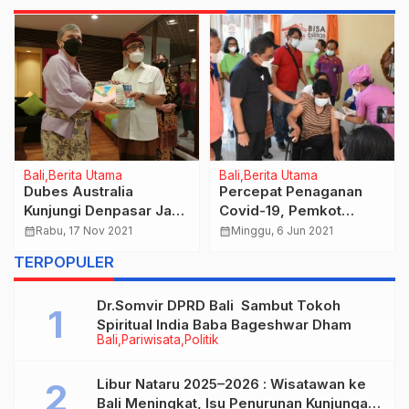
Bali
Berita Utama
Bali
Berita Utama
Dubes Australia
Percepat Penaganan
Kunjungi Denpasar Jaya
Covid-19, Pemkot
Negara Harapkan Jadi
Denpasar Berikan
calendar_month
Rabu, 17 Nov 2021
calendar_month
Minggu, 6 Jun 2021
Momentum Kebangkitan
Vaksinasi Kepada
TERPOPULER
Pariwisata dan
Penyandang Disabilitas
Pemulihan Ekonomi
dan Skizofrenia
Dr.Somvir DPRD Bali Sambut Tokoh
Spiritual India Baba Bageshwar Dham
Bali
Pariwisata
Politik
Libur Nataru 2025–2026 : Wisatawan ke
Bali Meningkat, Isu Penurunan Kunjungan