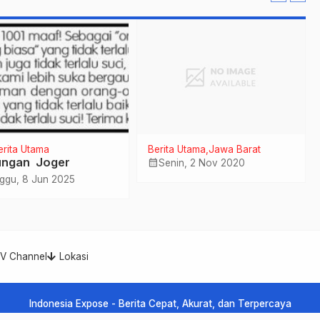
erita Utama
Berita Utama
Jawa Barat
ngan Joger
calendar_month
Senin, 2 Nov 2020
ggu, 8 Jun 2025
TV Channel
Lokasi
Indonesia Expose - Berita Cepat, Akurat, dan Terpercaya
Indonesia Expose