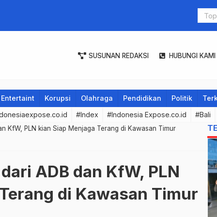
SUSUNAN REDAKSI
HUBUNGI KAMI
Entertaint
Korupsi
Olahraga
Pendidikan
Politik
Terk
donesiaexpose.co.id
#Index
#Indonesia Expose.co.id
#Bali
T
an KfW, PLN kian Siap Menjaga Terang di Kawasan Timur
dari ADB dan KfW, PLN
 Terang di Kawasan Timur