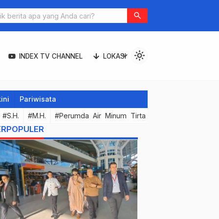
search
light_mode
expand_more
INDEX TV CHANNEL
LOKASI
ini
Pariwisata
#S.H.
#M.H.
#Perumda Air Minum Tirta Hita Buleleng
#Kor
ERPOPULER