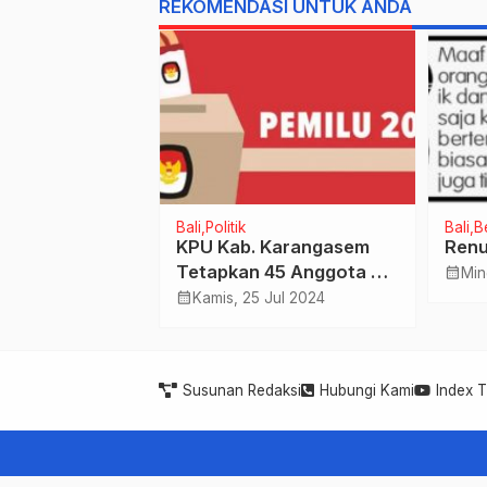
REKOMENDASI UNTUK ANDA
tama
Bali
Politik
Bali
B
rat, 12 Pintu
KPU Kab. Karangasem
Renu
tai di
Tetapkan 45 Anggota
calendar_month
Min
Ditutup
DPRD Terpilih periode
calendar_month
Jul 2021
Kamis, 25 Jul 2024
2024-2029
Susunan Redaksi
Hubungi Kami
Index 