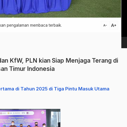
Vi
Pl
text_increase
atkan pengalaman membaca terbaik.
text_decrease
an KfW, PLN kian Siap Menjaga Terang di
an Timur Indonesia
tama di Tahun 2025 di Tiga Pintu Masuk Utama