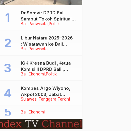
Dr.Somvir DPRD Bali
Sambut Tokoh Spiritual
Bali
Pariwisata
Politik
India Baba Bageshwar
Dham
Libur Nataru 2025–2026
: Wisatawan ke Bali
Bali
Pariwisata
Meningkat, Isu Penurunan
Kunjungan Tidak Benar
IGK Kresna Budi ,Ketua
Komisi II DPRD Bali ,
Bali
Ekonomi
Politik
Angkat Bicara Soal
Kelangkaan BBM
Bersubsidi Jenis Solar
Kombes Argo Wiyono,
Akpol 2003, Jabat
Sulawesi Tenggara
Terkini
Dirlantas Polda Sultra
Bali
Ekonomi