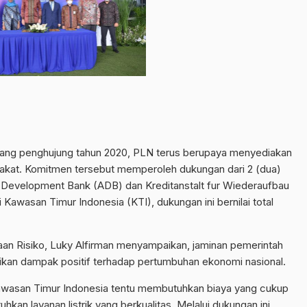
ang penghujung tahun 2020, PLN terus berupaya menyediakan
arakat. Komitmen tersebut memperoleh dukungan dari 2 (dua)
n Development Bank (ADB) dan Kreditanstalt fur Wiederaufbau
i Kawasan Timur Indonesia (KTI), dukungan ini bernilai total
aan Risiko, Luky Alfirman menyampaikan, jaminan pemerintah
ikan dampak positif terhadap pertumbuhan ekonomi nasional.
Kawasan Timur Indonesia tentu membutuhkan biaya yang cukup
an layanan listrik yang berkualitas. Melalui dukungan ini,