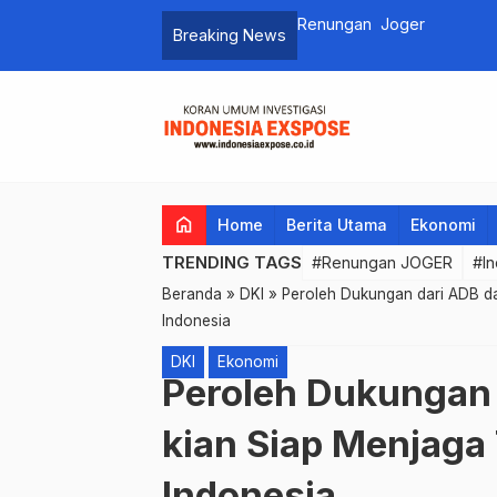
Renungan Joger
Breaking News
home
Home
Berita Utama
Ekonomi
TRENDING TAGS
#Renungan JOGER
#In
Beranda
»
DKI
»
Peroleh Dukungan dari ADB d
Indonesia
DKI
Ekonomi
Peroleh Dukungan 
kian Siap Menjaga
Indonesia