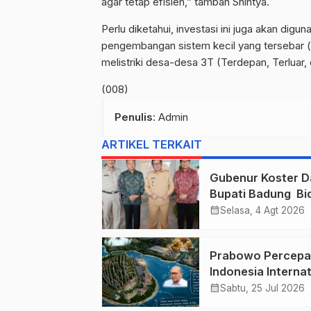
agar tetap efisien,” tambah Shintya.
Perlu diketahui, investasi ini juga akan di
pengembangan sistem kecil yang tersebar (d
melistriki desa-desa 3T (Terdepan, Terluar,
(008)
Penulis
: Admin
ARTIKEL TERKAIT
Gubenur Koster D
Bupati Badung Bid
Obligasi Daerah :
calendar_month
Selasa, 4 Agt 2026
Gaspol Bangun
Infrastruktur
Prabowo Percepa
Indonesia Internat
Financial Center
calendar_month
Sabtu, 25 Jul 2026