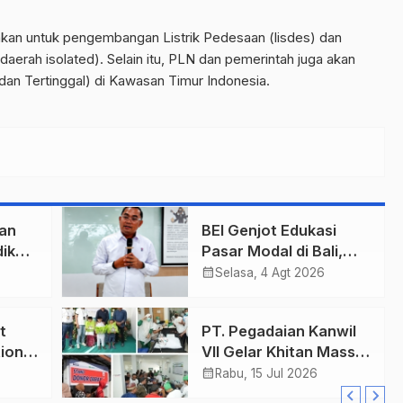
gunakan untuk pengembangan Listrik Pedesaan (lisdes) dan
aerah isolated). Selain itu, PLN dan pemerintah juga akan
 dan Tertinggal) di Kawasan Timur Indonesia.
an
BEI Genjot Edukasi
ik
Pasar Modal di Bali,
Obligasi Daerah Dinilai
calendar_month
Selasa, 4 Agt 2026
Bisa Jadi Mesin
Percepatan
t
PT. Pegadaian Kanwil
Pembangunan
ional
VII Gelar Khitan Massal
Gratis
calendar_month
Rabu, 15 Jul 2026