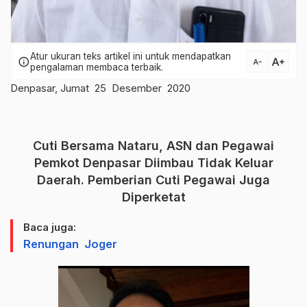
Atur ukuran teks artikel ini untuk mendapatkan
text_increase
info
text_decrease
pengalaman membaca terbaik.
Denpasar, Jumat 25 Desember 2020
Cuti Bersama Nataru, ASN dan Pegawai
Pemkot Denpasar Diimbau Tidak Keluar
Daerah. Pemberian Cuti Pegawai Juga
Diperketat
Baca juga:
Renungan Joger