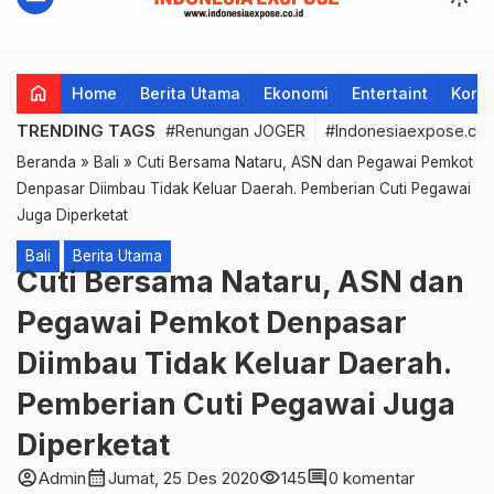
home
Home
Berita Utama
Ekonomi
Entertaint
Korup
TRENDING TAGS
#Renungan JOGER
#Indonesiaexpose.co.
Beranda
»
Bali
»
Cuti Bersama Nataru, ASN dan Pegawai Pemkot
Denpasar Diimbau Tidak Keluar Daerah. Pemberian Cuti Pegawai
Juga Diperketat
Bali
Berita Utama
Cuti Bersama Nataru, ASN dan
Pegawai Pemkot Denpasar
Diimbau Tidak Keluar Daerah.
Pemberian Cuti Pegawai Juga
Diperketat
account_circle
calendar_month
visibility
comment
Admin
Jumat, 25 Des 2020
145
0 komentar