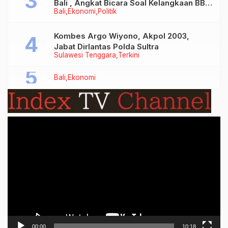
Bali , Angkat Bicara Soal Kelangkaan BBM
Bali
Ekonomi
Politik
Bersubsidi Jenis Solar
Kombes Argo Wiyono, Akpol 2003,
Jabat Dirlantas Polda Sultra
Sulawesi Tenggara
Terkini
Bali
Ekonomi
Video
Player
00:00
10:18