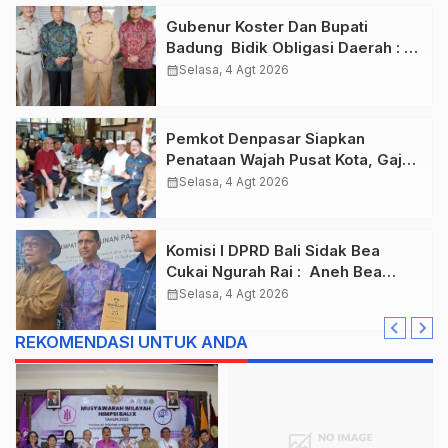
Gubenur Koster Dan Bupati
Badung Bidik Obligasi Daerah :
Gaspol Bangun Infrastruktur
calendar_month
Selasa, 4 Agt 2026
Pemkot Denpasar Siapkan
Penataan Wajah Pusat Kota, Gajah
Mada Jadi Salah Satu Kawasan
calendar_month
Selasa, 4 Agt 2026
Prioritas
Komisi I DPRD Bali Sidak Bea
Cukai Ngurah Rai : Aneh Bea
Cukai Tolak berikan List Data
calendar_month
Selasa, 4 Agt 2026
Barang Sitaan
REKOMENDASI UNTUK ANDA