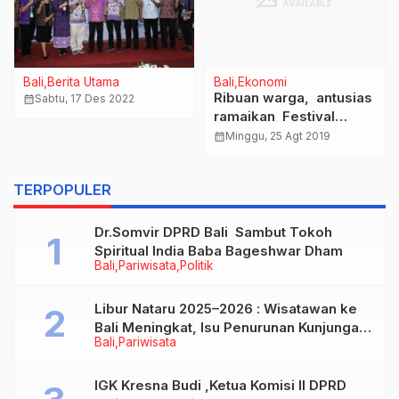
Bali
Berita Utama
Bali
Ekonomi
Ribuan warga, antusias
calendar_month
Sabtu, 17 Des 2022
ramaikan Festival
Pesona Lokal Bali 2019
calendar_month
Minggu, 25 Agt 2019
TERPOPULER
Dr.Somvir DPRD Bali Sambut Tokoh
Spiritual India Baba Bageshwar Dham
Bali
Pariwisata
Politik
Libur Nataru 2025–2026 : Wisatawan ke
Bali Meningkat, Isu Penurunan Kunjungan
Bali
Pariwisata
Tidak Benar
IGK Kresna Budi ,Ketua Komisi II DPRD