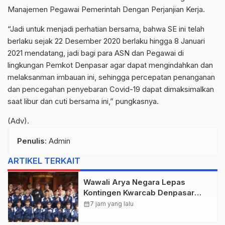
Manajemen Pegawai Pemerintah Dengan Perjanjian Kerja.
“Jadi untuk menjadi perhatian bersama, bahwa SE ini telah
berlaku sejak 22 Desember 2020 berlaku hingga 8 Januari
2021 mendatang, jadi bagi para ASN dan Pegawai di
lingkungan Pemkot Denpasar agar dapat mengindahkan dan
melaksanman imbauan ini, sehingga percepatan penanganan
dan pencegahan penyebaran Covid-19 dapat dimaksimalkan
saat libur dan cuti bersama ini,” pungkasnya.
(Adv).
Penulis
: Admin
ARTIKEL TERKAIT
Wawali Arya Negara Lepas
Kontingen Kwarcab Denpasar
Menuju Jambore Nasional XII
calendar_month
7 jam yang lalu
Tahun 2026.