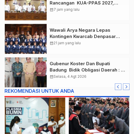
Rancangan KUA-PPAS 2027,
Anggaran Tembus Lebih Dari
calendar_month
7 jam yang lalu
Rp. 11 Triliun
Wawali Arya Negara Lepas
Kontingen Kwarcab Denpasar
Menuju Jambore Nasional XII
calendar_month
21 jam yang lalu
Tahun 2026.
Gubenur Koster Dan Bupati
Badung Bidik Obligasi Daerah :
Gaspol Bangun Infrastruktur
calendar_month
Selasa, 4 Agt 2026
REKOMENDASI UNTUK ANDA