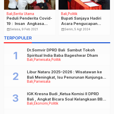
Bali
Berita Utama
Bali
Politik
Peduli Penderita Covid-
Bupati Sanjaya Hadiri
19 : Insan Angkasa
Acara Pengucapan
Pura I Bali yang telah
Sumpah Janji Anggota
calendar_month
Selasa, 9 Feb 2021
calendar_month
Senin, 5 Agt 2024
sembuh dari Covid-19
DPRD Kabupaten
TERPOPULER
Donor Plasma
Tabanan Masa Jabatan
2024-2029
Dr.Somvir DPRD Bali Sambut Tokoh
Spiritual India Baba Bageshwar Dham
Bali
Pariwisata
Politik
Libur Nataru 2025–2026 : Wisatawan ke
Bali Meningkat, Isu Penurunan Kunjungan
Bali
Pariwisata
Tidak Benar
IGK Kresna Budi ,Ketua Komisi II DPRD
Bali , Angkat Bicara Soal Kelangkaan BBM
Bali
Ekonomi
Politik
Bersubsidi Jenis Solar