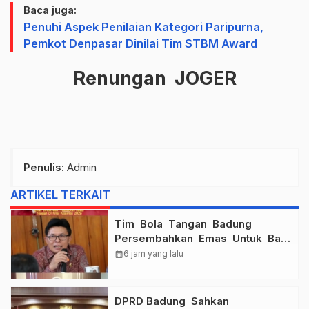
Baca juga:
Penuhi Aspek Penilaian Kategori Paripurna,
Pemkot Denpasar Dinilai Tim STBM Award
Renungan JOGER
Penulis
: Admin
ARTIKEL TERKAIT
Tim Bola Tangan Badung
Persembahkan Emas Untuk Bali
, Taklukkan Jawa Tengah Di
calendar_month
6 jam yang lalu
Final Kejurnas 2026
DPRD Badung Sahkan