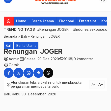
home
Home
Berita Utama
Ekonomi
Entertaint
Korup
TRENDING TAGS
#Renungan JOGER
#Indonesiaexpose.co.
Beranda
»
Bali
»
Renungan JOGER
Bali
Berita Utama
Renungan JOGER
account_circle
calendar_month
visibility
comment
Admin
Selasa, 29 Des 2020
191
0 komentar
print
Cetak
Atur ukuran teks artikel ini untuk mendapatkan
text_increase
info
text_decrease
pengalaman membaca terbaik.
Bali, Rabu 30 Desember 2020