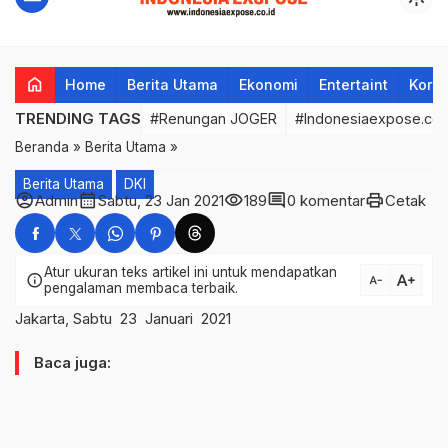
home
Home
Berita Utama
Ekonomi
Entertaint
Korup
TRENDING TAGS
#Renungan JOGER
#Indonesiaexpose.co.
Beranda
»
Berita Utama
»
Berita Utama
DKI
account_circle
calendar_month
visibility
comment
print
Admin
Sabtu, 23 Jan 2021
189
0 komentar
Cetak
Atur ukuran teks artikel ini untuk mendapatkan
text_increase
info
text_decrease
pengalaman membaca terbaik.
Jakarta, Sabtu 23 Januari 2021
Baca juga: