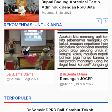
Bupati Badung Apresiasi Tertib
Adminduk dengan Rp10 Juta
calendar_month
Jumat, 31 Jul 2026
REKOMENDASI UNTUK ANDA
Bali
Berita Utama
Bali
Berita Utama
Renungan JOGER
calendar_month
Selasa, 10 Agt 2021
calendar_month
Minggu, 13 Mar 2022
TERPOPULER
Dr.Somvir DPRD Bali Sambut Tokoh