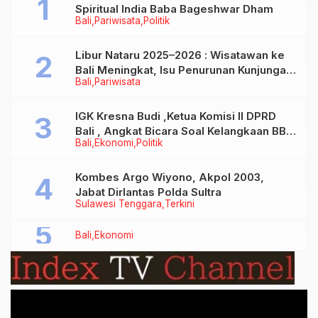
Spiritual India Baba Bageshwar Dham
Bali
Pariwisata
Politik
Libur Nataru 2025–2026 : Wisatawan ke
Bali Meningkat, Isu Penurunan Kunjungan
Bali
Pariwisata
Tidak Benar
IGK Kresna Budi ,Ketua Komisi II DPRD
Bali , Angkat Bicara Soal Kelangkaan BBM
Bali
Ekonomi
Politik
Bersubsidi Jenis Solar
Kombes Argo Wiyono, Akpol 2003,
Jabat Dirlantas Polda Sultra
Sulawesi Tenggara
Terkini
Bali
Ekonomi
Video
Player