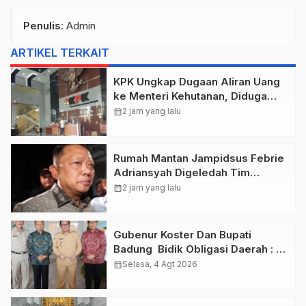
Penulis
: Admin
ARTIKEL TERKAIT
KPK Ungkap Dugaan Aliran Uang
ke Menteri Kehutanan, Diduga
Terkait Pelepasan Kawasan Hutan
calendar_month
2 jam yang lalu
di Kuansing
Rumah Mantan Jampidsus Febrie
Adriansyah Digeledah Tim
Penyidik Kejaksaan Agung,
calendar_month
2 jam yang lalu
Dokumen Dugaan TPPU Disita
Gubenur Koster Dan Bupati
Badung Bidik Obligasi Daerah :
Gaspol Bangun Infrastruktur
calendar_month
Selasa, 4 Agt 2026