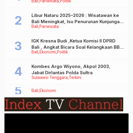
Bali
Pariwisata
Politik
Libur Nataru 2025–2026 : Wisatawan ke
Bali Meningkat, Isu Penurunan Kunjungan
Bali
Pariwisata
Tidak Benar
IGK Kresna Budi ,Ketua Komisi II DPRD
Bali , Angkat Bicara Soal Kelangkaan BBM
Bali
Ekonomi
Politik
Bersubsidi Jenis Solar
Kombes Argo Wiyono, Akpol 2003,
Jabat Dirlantas Polda Sultra
Sulawesi Tenggara
Terkini
Bali
Ekonomi
Video
Player