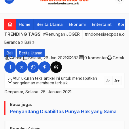
home
Home
Berita Utama
Ekonomi
Entertaint
Korup
TRENDING TAGS
#Renungan JOGER
#Indonesiaexpose.co.
Beranda
»
Bali
»
Bali
Berita Utama
account_circle
calendar_month
visibility
comment
print
Admin
Selasa, 26 Jan 2021
183
0 komentar
Cetak
Atur ukuran teks artikel ini untuk mendapatkan
text_increase
info
text_decrease
pengalaman membaca terbaik.
Denpasar, Selasa 26 Januari 2021
Baca juga:
Penyandang Disabilitas Punya Hak yang Sama
Penulis
: Admin