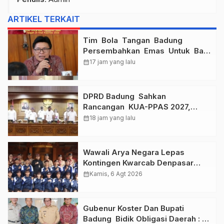
ARTIKEL TERKAIT
Tim Bola Tangan Badung
Persembahkan Emas Untuk Bali
, Taklukkan Jawa Tengah Di
calendar_month
17 jam yang lalu
Final Kejurnas 2026
DPRD Badung Sahkan
Rancangan KUA-PPAS 2027,
Anggaran Tembus Lebih Dari
calendar_month
18 jam yang lalu
Rp. 11 Triliun
Wawali Arya Negara Lepas
Kontingen Kwarcab Denpasar
Menuju Jambore Nasional XII
calendar_month
Kamis, 6 Agt 2026
Tahun 2026.
Gubenur Koster Dan Bupati
Badung Bidik Obligasi Daerah :