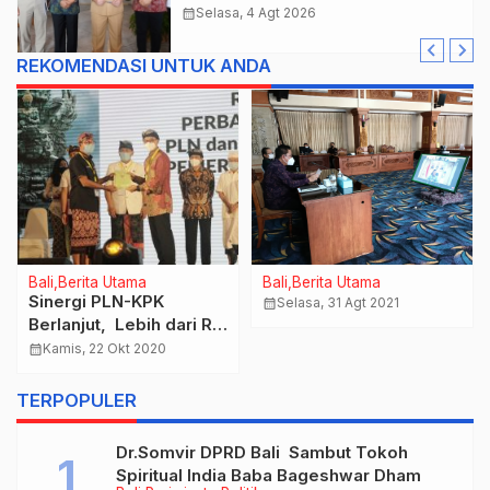
Gaspol Bangun Infrastruktur
calendar_month
Selasa, 4 Agt 2026
REKOMENDASI UNTUK ANDA
Bali
Berita Utama
Bali
Berita Utama
Sinergi PLN-KPK
calendar_month
Selasa, 31 Agt 2021
Berlanjut, Lebih dari Rp
2,5 Triliun Aset Milik
calendar_month
Kamis, 22 Okt 2020
Provinsi Bali Berhasil
Diamankan
TERPOPULER
Dr.Somvir DPRD Bali Sambut Tokoh
Spiritual India Baba Bageshwar Dham