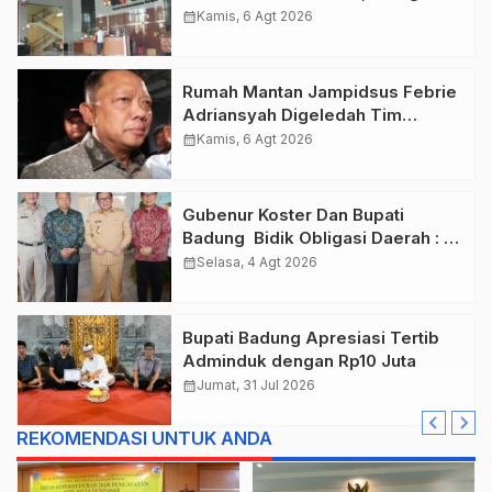
Terkait Pelepasan Kawasan Hutan
calendar_month
Kamis, 6 Agt 2026
di Kuansing
Rumah Mantan Jampidsus Febrie
Adriansyah Digeledah Tim
Penyidik Kejaksaan Agung,
calendar_month
Kamis, 6 Agt 2026
Dokumen Dugaan TPPU Disita
Gubenur Koster Dan Bupati
Badung Bidik Obligasi Daerah :
Gaspol Bangun Infrastruktur
calendar_month
Selasa, 4 Agt 2026
Bupati Badung Apresiasi Tertib
Adminduk dengan Rp10 Juta
calendar_month
Jumat, 31 Jul 2026
REKOMENDASI UNTUK ANDA