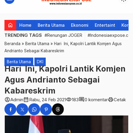
home
Home
Berita Utama
Ekonomi
Entertaint
Korup
TRENDING TAGS
#Renungan JOGER
#Indonesiaexpose.co.
Beranda
»
Berita Utama
»
Hari Ini, Kapolri Lantik Komjen Agus
Andrianto Sebagai Kabareskrim
Berita Utama
DKI
Hari Ini, Kapolri Lantik Komjen
Agus Andrianto Sebagai
Kabareskrim
account_circle
calendar_month
visibility
comment
print
Admin
Rabu, 24 Feb 2021
183
0 komentar
Cetak