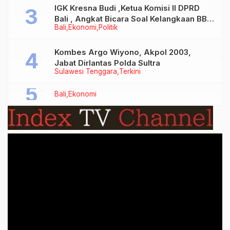
IGK Kresna Budi ,Ketua Komisi II DPRD
Bali , Angkat Bicara Soal Kelangkaan BBM
Bali
Ekonomi
Politik
Bersubsidi Jenis Solar
Kombes Argo Wiyono, Akpol 2003,
Jabat Dirlantas Polda Sultra
Sulawesi Tenggara
Terkini
Bali
Ekonomi
Video
Player