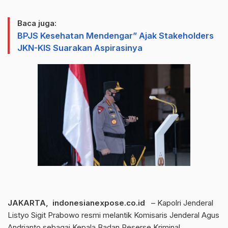
Baca juga:
BPJS Kesehatan Mendengar” Ajak Stakeholders
JKN-KIS Suarakan Aspirasinya
JAKARTA, indonesianexpose.co.id
– Kapolri Jenderal
Listyo Sigit Prabowo resmi melantik Komisaris Jenderal Agus
Andrianto sebagai Kepala Badan Reserse Kriminal