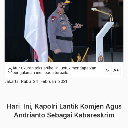
Atur ukuran teks artikel ini untuk mendapatkan
text_increase
info
text_decrease
pengalaman membaca terbaik.
Jakarta, Rabu 24 Februari 2021
Hari Ini, Kapolri Lantik Komjen Agus
Andrianto Sebagai Kabareskrim