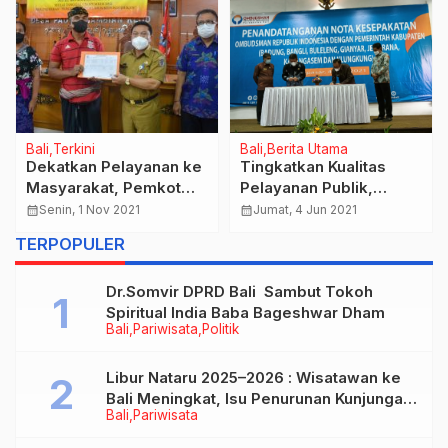
Bali
Terkini
Bali
Berita Utama
Dekatkan Pelayanan ke
Tingkatkan Kualitas
Masyarakat, Pemkot
Pelayanan Publik,
Denpasar Launching
Walikota Jaya Negara
calendar_month
Senin, 1 Nov 2021
calendar_month
Jumat, 4 Jun 2021
Pelayanan Cetak
Tandatangani Nota
TERPOPULER
Adminduk di
Kesepahaman Dengan
Desa/Lurah
Ombudsman RI
Dr.Somvir DPRD Bali Sambut Tokoh
Spiritual India Baba Bageshwar Dham
Bali
Pariwisata
Politik
Libur Nataru 2025–2026 : Wisatawan ke
Bali Meningkat, Isu Penurunan Kunjungan
Bali
Pariwisata
Tidak Benar