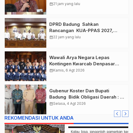
, Taklukkan Jawa Tengah Di
calendar_month
21 jam yang lalu
Final Kejurnas 2026
DPRD Badung Sahkan
Rancangan KUA-PPAS 2027,
Anggaran Tembus Lebih Dari
calendar_month
22 jam yang lalu
Rp. 11 Triliun
Wawali Arya Negara Lepas
Kontingen Kwarcab Denpasar
Menuju Jambore Nasional XII
calendar_month
Kamis, 6 Agt 2026
Tahun 2026.
Gubenur Koster Dan Bupati
Badung Bidik Obligasi Daerah :
Gaspol Bangun Infrastruktur
calendar_month
Selasa, 4 Agt 2026
REKOMENDASI UNTUK ANDA