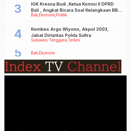
IGK Kresna Budi ,Ketua Komisi II DPRD
Bali , Angkat Bicara Soal Kelangkaan BBM
Bali
Ekonomi
Politik
Bersubsidi Jenis Solar
Kombes Argo Wiyono, Akpol 2003,
Jabat Dirlantas Polda Sultra
Sulawesi Tenggara
Terkini
Bali
Ekonomi
Video
Player