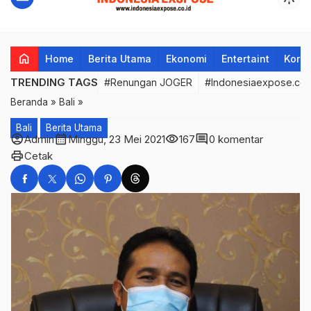
home
Home
Berita Utama
Ekonomi
Entertaint
Korup
TRENDING TAGS
#Renungan JOGER
#Indonesiaexpose.co.
Beranda
»
Bali
»
Bali
Berita Utama
account_circle
calendar_month
visibility
comment
Admin
Minggu, 23 Mei 2021
167
0 komentar
print
Cetak