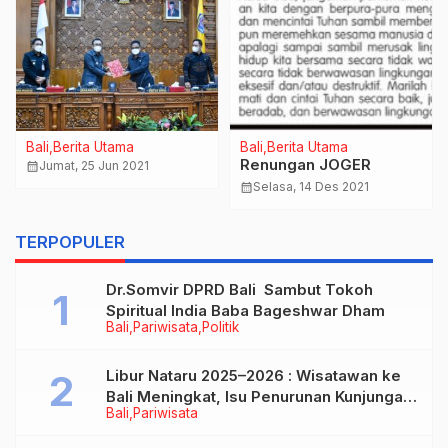
Bali
Berita Utama
Bali
Berita Utama
Renungan JOGER
calendar_month
Jumat, 25 Jun 2021
calendar_month
Selasa, 14 Des 2021
TERPOPULER
Dr.Somvir DPRD Bali Sambut Tokoh
Spiritual India Baba Bageshwar Dham
Bali
Pariwisata
Politik
Libur Nataru 2025–2026 : Wisatawan ke
Bali Meningkat, Isu Penurunan Kunjungan
Bali
Pariwisata
Tidak Benar