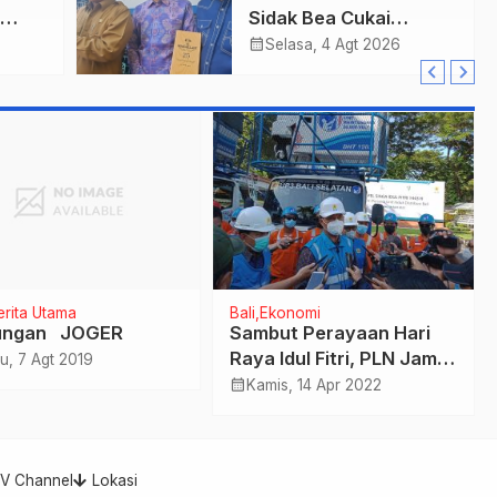
Sidak Bea Cukai
,
Ngurah Rai : Aneh Bea
calendar_month
Selasa, 4 Agt 2026
Salah
Cukai Tolak berikan
List Data Barang
Sitaan
erita Utama
Bali
Ekonomi
ungan JOGER
Sambut Perayaan Hari
Raya Idul Fitri, PLN Jamin
u, 7 Agt 2019
Listrik Aman
calendar_month
Kamis, 14 Apr 2022
TV Channel
Lokasi