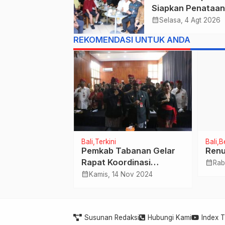
Siapkan Penataan
Wajah Pusat Kota
calendar_month
Selasa, 4 Agt 2026
Gajah Mada Jadi 
REKOMENDASI UNTUK ANDA
Satu Kawasan
Prioritas
ta
Bali
Terkini
Bali
B
Pemkab Tabanan Gelar
Ren
 Mei 2023
Rapat Koordinasi
calendar_month
Rab
Percepatan Penurunan
calendar_month
Kamis, 14 Nov 2024
Stunting
Susunan Redaksi
Hubungi Kami
Index 