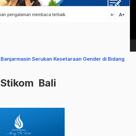
Vi
Pl
text_increase
atkan pengalaman membaca terbaik.
text_decrease
Banjarmasin Serukan Kesetaraan Gender di Bidang
 Stikom Bali