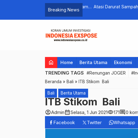
gara Lepas 13 Bus Peserta Mudik Nyaman
Atasi Darurat Sampah, RI 
Breaking News
home
Home
Berita Utama
Ekonomi
TRENDING TAGS
#Renungan JOGER
#In
Beranda
»
Bali
»
ITB Stikom Bali
Bali
Berita Utama
ITB Stikom Bali
account_circle
calendar_month
visibility
comment
Admin
Selasa, 1 Jun 2021
171
0 kom
Facebook
Twitter
Whatsapp