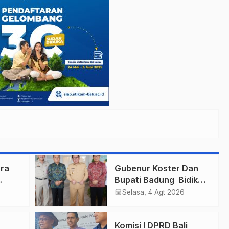
ra
Gubenur Koster Dan
Bupati Badung Bidik
r
Obligasi Daerah :
calendar_month
Selasa, 4 Agt 2026
Gaspol Bangun
n
Infrastruktur
Komisi I DPRD Bali