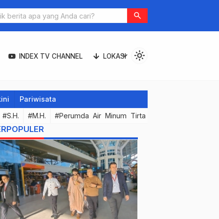
search
light_mode
expand_more
INDEX TV CHANNEL
LOKASI
ini
Pariwisata
#S.H.
#M.H.
#Perumda Air Minum Tirta Hita Buleleng
#Kor
ERPOPULER