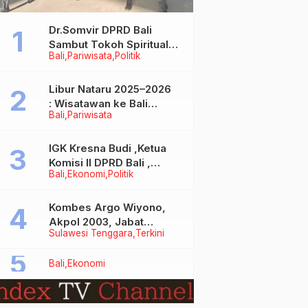
Dr.Somvir DPRD Bali
Sambut Tokoh Spiritual
Bali
Pariwisata
Politik
India Baba Bageshwar
Dham
Libur Nataru 2025–2026
: Wisatawan ke Bali
Bali
Pariwisata
Meningkat, Isu Penurunan
Kunjungan Tidak Benar
IGK Kresna Budi ,Ketua
Komisi II DPRD Bali ,
Bali
Ekonomi
Politik
Angkat Bicara Soal
Kelangkaan BBM
Bersubsidi Jenis Solar
Kombes Argo Wiyono,
Akpol 2003, Jabat
Sulawesi Tenggara
Terkini
Dirlantas Polda Sultra
Bali
Ekonomi