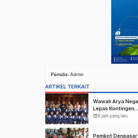
Penulis
: Admin
ARTIKEL TERKAIT
Wawali Arya Nega
Lepas Kontingen
Kwarcab Denpasa
calendar_month
8 jam yang lalu
Menuju Jambore
Nasional XII Tahu
Pemkot Denpasar
2026.