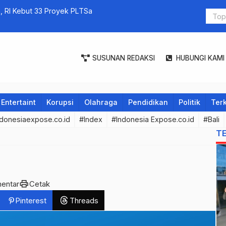
Kebut 33 Proyek PLTSa
SUSUNAN REDAKSI
HUBUNGI KAMI
Entertaint
Korupsi
Olahraga
Pendidikan
Politik
Terk
donesiaexpose.co.id
#Index
#Indonesia Expose.co.id
#Bali
T
print
entar
Cetak
Pinterest
Threads