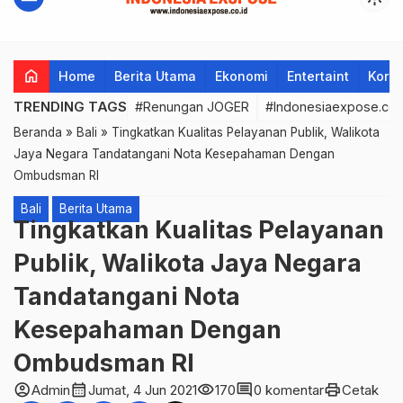
home
Home
Berita Utama
Ekonomi
Entertaint
Korup
TRENDING TAGS
#Renungan JOGER
#Indonesiaexpose.co.
Beranda
»
Bali
»
Tingkatkan Kualitas Pelayanan Publik, Walikota
Jaya Negara Tandatangani Nota Kesepahaman Dengan
Ombudsman RI
Bali
Berita Utama
Tingkatkan Kualitas Pelayanan
Publik, Walikota Jaya Negara
Tandatangani Nota
Kesepahaman Dengan
Ombudsman RI
account_circle
calendar_month
visibility
comment
print
Admin
Jumat, 4 Jun 2021
170
0 komentar
Cetak