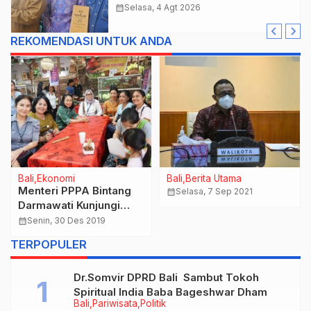
Cukai Tolak berikan List Data
calendar_month
Selasa, 4 Agt 2026
Barang Sitaan
REKOMENDASI UNTUK ANDA
Bali
Ekonomi
Bali
Berita Utama
Rai Iswara buka Bimtek
Antisipasi Cuaca
Perbekel, Berharap
Ekstrim, Pemkab
Dapat menerapkan ilmu
Tabanan Gelar Apel
calendar_month
Selasa, 25 Feb 2020
calendar_month
Jumat, 10 Des 2021
yang didapat saat
Pasukan
…
TERPOPULER
menjabat
Dr.Somvir DPRD Bali Sambut Tokoh
Spiritual India Baba Bageshwar Dham
Bali
Pariwisata
Politik