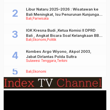
Libur Nataru 2025–2026 : Wisatawan ke
Bali Meningkat, Isu Penurunan Kunjungan
Bali
Pariwisata
Tidak Benar
IGK Kresna Budi ,Ketua Komisi II DPRD
Bali , Angkat Bicara Soal Kelangkaan BBM
Bali
Ekonomi
Politik
Bersubsidi Jenis Solar
Kombes Argo Wiyono, Akpol 2003,
Jabat Dirlantas Polda Sultra
Sulawesi Tenggara
Terkini
Bali
Ekonomi
Video
Player