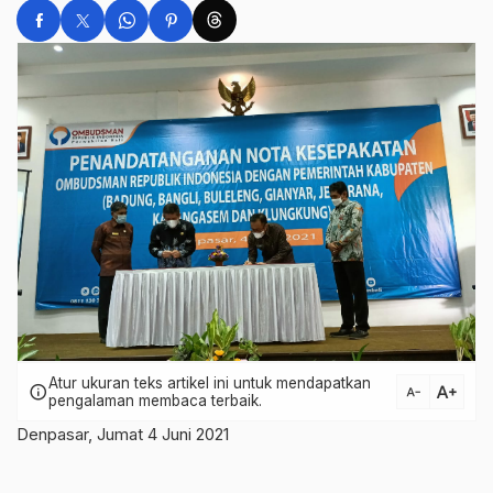
Atur ukuran teks artikel ini untuk mendapatkan
text_increase
info
text_decrease
pengalaman membaca terbaik.
Denpasar, Jumat 4 Juni 2021