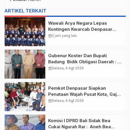
ARTIKEL TERKAIT
Wawali Arya Negara Lepas
Kontingen Kwarcab Denpasar
Menuju Jambore Nasional XII
calendar_month
2 jam yang lalu
Tahun 2026.
Gubenur Koster Dan Bupati
Badung Bidik Obligasi Daerah :
Gaspol Bangun Infrastruktur
calendar_month
Selasa, 4 Agt 2026
Pemkot Denpasar Siapkan
Penataan Wajah Pusat Kota, Gajah
Mada Jadi Salah Satu Kawasan
calendar_month
Selasa, 4 Agt 2026
Prioritas
Komisi I DPRD Bali Sidak Bea
Cukai Ngurah Rai : Aneh Bea