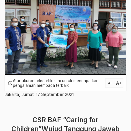
Atur ukuran teks artikel ini untuk mendapatkan
text_increase
info
text_decrease
pengalaman membaca terbaik.
Jakarta, Jumat 17 September 2021
CSR BAF “Caring for
Children”Wujud Tanggung Jawab