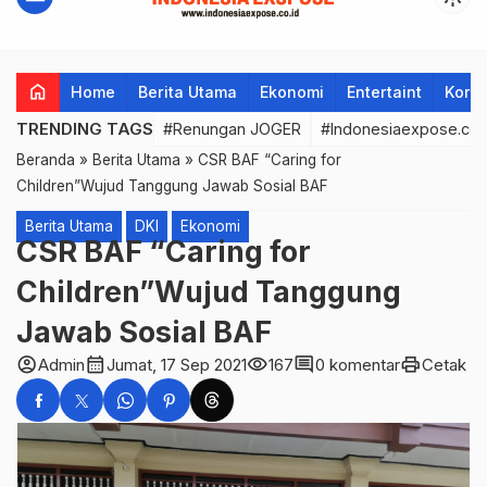
home
Home
Berita Utama
Ekonomi
Entertaint
Korup
TRENDING TAGS
#Renungan JOGER
#Indonesiaexpose.co.
Beranda
»
Berita Utama
»
CSR BAF “Caring for
Children”Wujud Tanggung Jawab Sosial BAF
Berita Utama
DKI
Ekonomi
CSR BAF “Caring for
Children”Wujud Tanggung
Jawab Sosial BAF
account_circle
calendar_month
visibility
comment
print
Admin
Jumat, 17 Sep 2021
167
0 komentar
Cetak