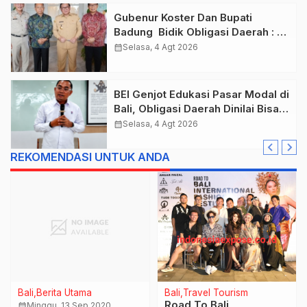
Gubenur Koster Dan Bupati
Badung Bidik Obligasi Daerah :
Gaspol Bangun Infrastruktur
calendar_month
Selasa, 4 Agt 2026
BEI Genjot Edukasi Pasar Modal di
Bali, Obligasi Daerah Dinilai Bisa
Jadi Mesin Percepatan
calendar_month
Selasa, 4 Agt 2026
Pembangunan
REKOMENDASI UNTUK ANDA
Bali
Berita Utama
Bali
Travel Tourism
Road To Bali
calendar_month
Minggu, 13 Sep 2020