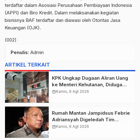
terdaftar dalam Asosiasi Perusahaan Pembiayaan Indonesia
(APPI) dan Biro Kredit. Dalam melaksanakan kegiatan
bisnisnya BAF terdaftar dan diawasi oleh Otoritas Jasa
Keuangan (OJK).
(002)
Penulis
: Admin
ARTIKEL TERKAIT
KPK Ungkap Dugaan Aliran Uang
ke Menteri Kehutanan, Diduga
Terkait Pelepasan Kawasan Hutan
calendar_month
Kamis, 6 Agt 2026
di Kuansing
Rumah Mantan Jampidsus Febrie
Adriansyah Digeledah Tim
Penyidik Kejaksaan Agung,
calendar_month
Kamis, 6 Agt 2026
Dokumen Dugaan TPPU Disita