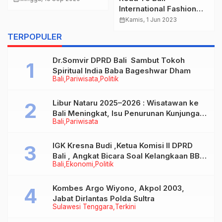
International Fashion
Festival 2023,
calendar_month
Kamis, 1 Jun 2023
Suguhkan karya terbaik
TERPOPULER
para desainer top
Indonesia dan Manca
Dr.Somvir DPRD Bali Sambut Tokoh
Negara
Spiritual India Baba Bageshwar Dham
Bali
Pariwisata
Politik
Libur Nataru 2025–2026 : Wisatawan ke
Bali Meningkat, Isu Penurunan Kunjungan
Bali
Pariwisata
Tidak Benar
IGK Kresna Budi ,Ketua Komisi II DPRD
Bali , Angkat Bicara Soal Kelangkaan BBM
Bali
Ekonomi
Politik
Bersubsidi Jenis Solar
Kombes Argo Wiyono, Akpol 2003,
Jabat Dirlantas Polda Sultra
Sulawesi Tenggara
Terkini