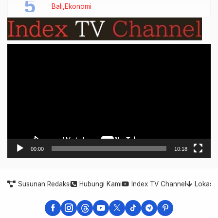
Bali
Ekonomi
Video
Player
00:00
10:18
Susunan Redaksi
Hubungi Kami
Index TV Channel
Lokasi