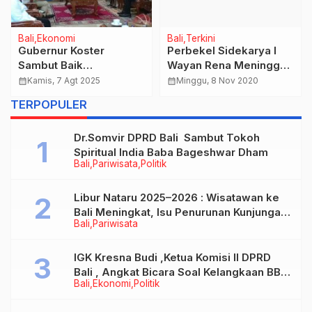
Bali
Ekonomi
Bali
Terkini
Gubernur Koster
Perbekel Sidekarya I
Sambut Baik
Wayan Rena Meninggal
Pembayaran Qris di
Mendadak, Walikota Rai
calendar_month
Kamis, 7 Agt 2025
calendar_month
Minggu, 8 Nov 2020
TMD
Mantra Sampaikan
TERPOPULER
Dukacita
Dr.Somvir DPRD Bali Sambut Tokoh
Spiritual India Baba Bageshwar Dham
Bali
Pariwisata
Politik
Libur Nataru 2025–2026 : Wisatawan ke
Bali Meningkat, Isu Penurunan Kunjungan
Bali
Pariwisata
Tidak Benar
IGK Kresna Budi ,Ketua Komisi II DPRD
Bali , Angkat Bicara Soal Kelangkaan BBM
Bali
Ekonomi
Politik
Bersubsidi Jenis Solar