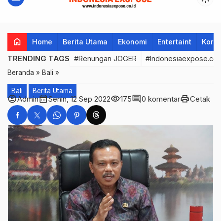
home
Home
Berita Utama
Ekonomi
Entertaint
Korup
TRENDING TAGS
#Renungan JOGER
#Indonesiaexpose.co.
Beranda
»
Bali
»
Bali
Berita Utama
account_circle
calendar_month
visibility
comment
print
Admin
Senin, 12 Sep 2022
175
0 komentar
Cetak