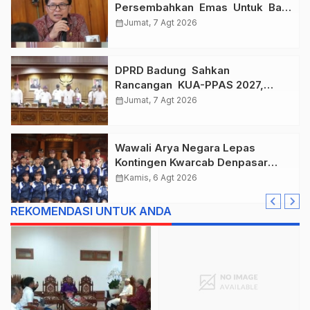
Persembahkan Emas Untuk Bali
, Taklukkan Jawa Tengah Di
calendar_month
Jumat, 7 Agt 2026
Final Kejurnas 2026
DPRD Badung Sahkan
Rancangan KUA-PPAS 2027,
Anggaran Tembus Lebih Dari
calendar_month
Jumat, 7 Agt 2026
Rp. 11 Triliun
Wawali Arya Negara Lepas
Kontingen Kwarcab Denpasar
Menuju Jambore Nasional XII
calendar_month
Kamis, 6 Agt 2026
Tahun 2026.
REKOMENDASI UNTUK ANDA