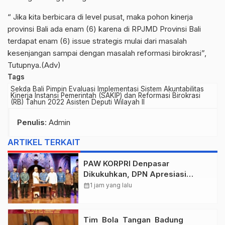
“ Jika kita berbicara di level pusat, maka pohon kinerja
provinsi Bali ada enam (6) karena di RPJMD Provinsi Bali
terdapat enam (6) issue strategis mulai dari masalah
kesenjangan sampai dengan masalah reformasi birokrasi”,
Tutupnya.(Adv)
Tags
Sekda Bali Pimpin Evaluasi Implementasi Sistem Akuntabilitas
Kinerja Instansi Pemerintah (SAKIP) dan Reformasi Birokrasi
(RB) Tahun 2022 Asisten Deputi Wilayah II
Penulis
: Admin
ARTIKEL TERKAIT
PAW KORPRI Denpasar
Dikukuhkan, DPN Apresiasi
“Sembagi Arutala” untuk Lindungi
calendar_month
1 jam yang lalu
Pekerja Rentan
Tim Bola Tangan Badung