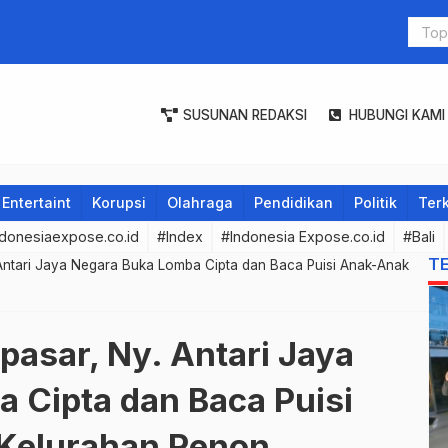
troli Malam, Pastikan PPKM Darurat Covid-19 Jawa –
Perumda Ai
SUSUNAN REDAKSI
HUBUNGI KAMI
Entertaint
Korupsi
Olahraga
Pendidikan
Politik
Terk
donesiaexpose.co.id
#Index
#Indonesia Expose.co.id
#Bali
T
 Antari Jaya Negara Buka Lomba Cipta dan Baca Puisi Anak-Anak
pasar, Ny. Antari Jaya
 Cipta dan Baca Puisi
Kelurahan Renon.