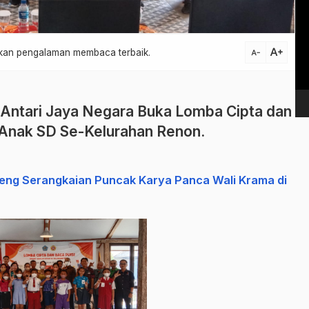
Vi
Pl
text_increase
atkan pengalaman membaca terbaik.
text_decrease
 Antari Jaya Negara Buka Lomba Cipta dan
-Anak SD Se-Kelurahan Renon.
eng Serangkaian Puncak Karya Panca Wali Krama di