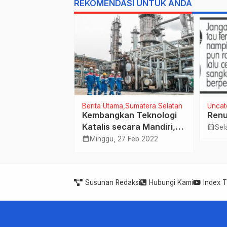
REKOMENDASI UNTUK ANDA
Rp. 11 Triliun
Jawa Barat
Berita Utama
Sumatera Selatan
Uncat
bar : “Operasi
Kembangkan Teknologi
Renu
daya 2020
Katalis secara Mandiri,
calendar_month
Sel
enarkan Target
Pertamina Tingkatkan
calendar_month
Jul 2020
Minggu, 27 Feb 2022
oritas
Produksi Produk Migas
 Masyarakat
Bernilai Tinggi
ar dan Patuh
Susunan Redaksi
Hubungi Kami
Index 
ntas”