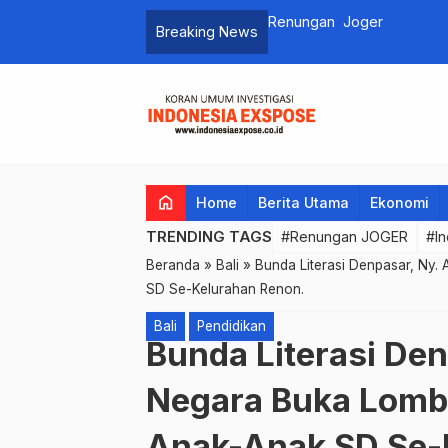
Petugas Gabungan Gelar Pa
Breaking News
Bali Berjalan Baik.
home
Home
Berita Utama
Ekonomi
TRENDING TAGS
#Renungan JOGER
#In
Beranda
»
Bali
»
Bunda Literasi Denpasar, Ny.
SD Se-Kelurahan Renon.
Bali
Pendidikan
Bunda Literasi Den
Negara Buka Lomba
Anak-Anak SD Se-