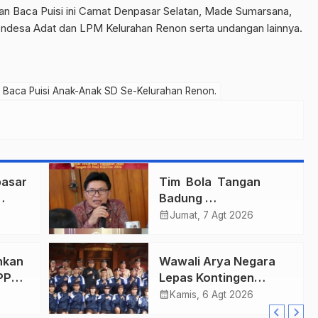
an Baca Puisi ini Camat Denpasar Selatan, Made Sumarsana,
ndesa Adat dan LPM Kelurahan Renon serta undangan lainnya.
n Baca Puisi Anak-Anak SD Se-Kelurahan Renon.
asar
Tim Bola Tangan
Badung
gi
Persembahkan Emas
calendar_month
Jumat, 7 Agt 2026
Untuk Bali , Taklukkan
Jawa Tengah Di Final
hkan
Wawali Arya Negara
Kejurnas 2026
PPAS
Lepas Kontingen
Kwarcab Denpasar
calendar_month
Kamis, 6 Agt 2026
ari
Menuju Jambore