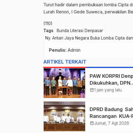
Turut hadir dalam pembukaan lomba Cipta d
Lurah Renon, I Gede Suweca, perwakilan Be
(110)
Tags
Bunda Literasi Denpasar
Ny. Antari Jaya Negara Buka Lomba Cipta da
Penulis
: Admin
ARTIKEL TERKAIT
PAW KORPRI Denp
Dikukuhkan, DPN
Apresiasi “Semba
calendar_month
1 jam yang lalu
Arutala” untuk
Lindungi Pekerja
DPRD Badung Sa
Rentan
Rancangan KUA-
2027, Anggaran
calendar_month
Jumat, 7 Agt 2026
Tembus Lebih D