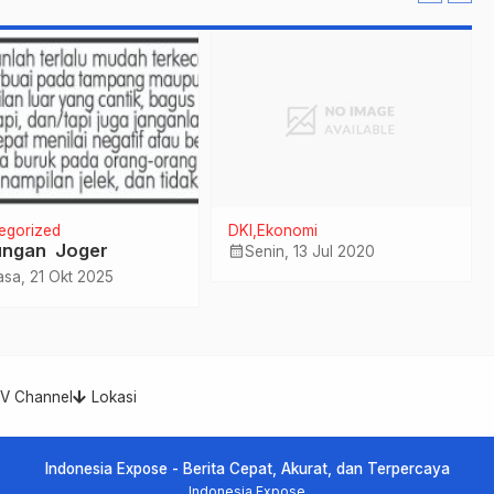
Nasional XII Tahun
2026.
egorized
DKI
Ekonomi
ngan Joger
calendar_month
Senin, 13 Jul 2020
asa, 21 Okt 2025
TV Channel
Lokasi
Indonesia Expose - Berita Cepat, Akurat, dan Terpercaya
Indonesia Expose