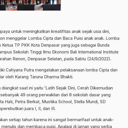
aya untuk meningkatkan kreatifitas anak sejak usia dini,
non menggelar Lomba Cipta dan Baca Puisi anak anak. Lomba
leh Ketua TP PKK Kota Denpasar yang juga sebagai Bunda
ampus Sekolah Tinggi Ilmu Ekonomi Bali International Institute
ahan Renon, Denpasar Selatan, pada Sabtu (24/9/2022).
 Riki Cahyana Putra mengatakan pelaksanaan lomba Cipta dan
lar oleh Karang Taruna Dharma Bhakti.
diangkat saat ini yaitu ‘Latih Sejak Dini, Cerah Dikemudian
ni sebanyak 49 orang perwakilan dari 8 sekolah dasar yang
a Hati, Petra Berkat, Mustika School, Stella Mundi, SD
ebutkan juara I, II, dan III.
kan setiap tahun karena ini sangat bermanfaat untuk anak-
enulis dan membaca puisi. Apalagi di jaman yang serba