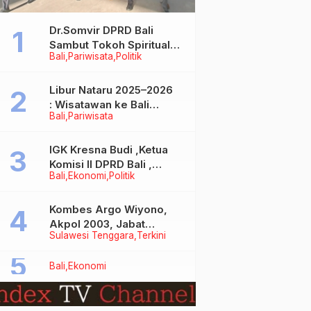
Dr.Somvir DPRD Bali
Sambut Tokoh Spiritual
Bali
Pariwisata
Politik
India Baba Bageshwar
Dham
Libur Nataru 2025–2026
: Wisatawan ke Bali
Bali
Pariwisata
Meningkat, Isu Penurunan
Kunjungan Tidak Benar
IGK Kresna Budi ,Ketua
Komisi II DPRD Bali ,
Bali
Ekonomi
Politik
Angkat Bicara Soal
Kelangkaan BBM
Bersubsidi Jenis Solar
Kombes Argo Wiyono,
Akpol 2003, Jabat
Sulawesi Tenggara
Terkini
Dirlantas Polda Sultra
Bali
Ekonomi