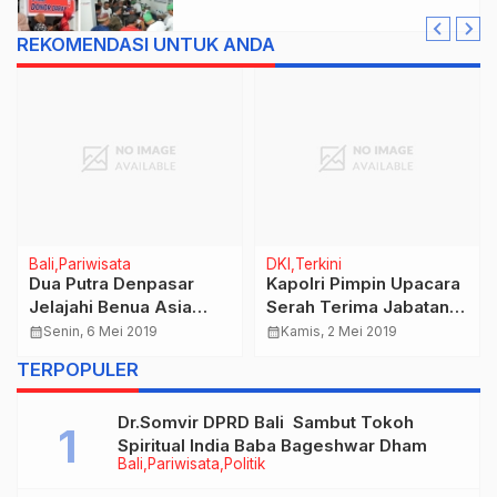
REKOMENDASI UNTUK ANDA
Bali
Pariwisata
DKI
Terkini
Dua Putra Denpasar
Kapolri Pimpin Upacara
Jelajahi Benua Asia
Serah Terima Jabatan
Dengan Sepeda Motor
Kapolda Jabar
calendar_month
Senin, 6 Mei 2019
calendar_month
Kamis, 2 Mei 2019
“Rai Mantra Berikan
TERPOPULER
Apresiasi, Sebut Jadi
Wahana Promosi
Dr.Somvir DPRD Bali Sambut Tokoh
Pariwisata”.
Spiritual India Baba Bageshwar Dham
Bali
Pariwisata
Politik