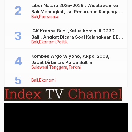
Libur Nataru 2025–2026 : Wisatawan ke
Bali Meningkat, Isu Penurunan Kunjungan
Bali
Pariwisata
Tidak Benar
IGK Kresna Budi ,Ketua Komisi II DPRD
Bali , Angkat Bicara Soal Kelangkaan BBM
Bali
Ekonomi
Politik
Bersubsidi Jenis Solar
Kombes Argo Wiyono, Akpol 2003,
Jabat Dirlantas Polda Sultra
Sulawesi Tenggara
Terkini
Bali
Ekonomi
Video
Player