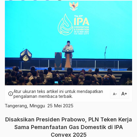
Atur ukuran teks artikel ini untuk mendapatkan
text_increase
info
text_decrease
pengalaman membaca terbaik.
Tangerang, Minggu 25 Mei 2025
Disaksikan Presiden Prabowo, PLN Teken Kerja
Sama Pemanfaatan Gas Domestik di IPA
Convex 2025