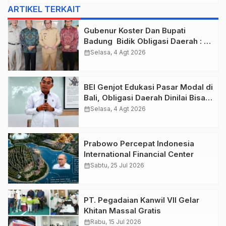
ARTIKEL TERKAIT
Gubenur Koster Dan Bupati
Badung Bidik Obligasi Daerah :
Gaspol Bangun Infrastruktur
calendar_month
Selasa, 4 Agt 2026
BEI Genjot Edukasi Pasar Modal di
Bali, Obligasi Daerah Dinilai Bisa
Jadi Mesin Percepatan
calendar_month
Selasa, 4 Agt 2026
Pembangunan
Prabowo Percepat Indonesia
International Financial Center
calendar_month
Sabtu, 25 Jul 2026
PT. Pegadaian Kanwil VII Gelar
Khitan Massal Gratis
calendar_month
Rabu, 15 Jul 2026