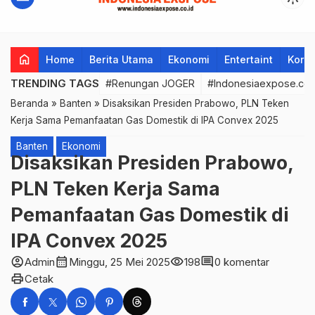
home
Home
Berita Utama
Ekonomi
Entertaint
Korup
TRENDING TAGS
#Renungan JOGER
#Indonesiaexpose.co.
Beranda
»
Banten
»
Disaksikan Presiden Prabowo, PLN Teken
Kerja Sama Pemanfaatan Gas Domestik di IPA Convex 2025
Banten
Ekonomi
Disaksikan Presiden Prabowo,
PLN Teken Kerja Sama
Pemanfaatan Gas Domestik di
IPA Convex 2025
account_circle
calendar_month
visibility
comment
Admin
Minggu, 25 Mei 2025
198
0 komentar
print
Cetak