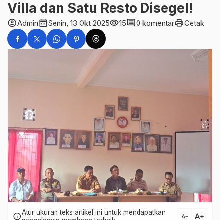
Villa dan Satu Resto Disegel!
account_circle
calendar_month
visibility
comment
print
Admin
Senin, 13 Okt 2025
15
0 komentar
Cetak
Atur ukuran teks artikel ini untuk mendapatkan
text_increase
info
text_decrease