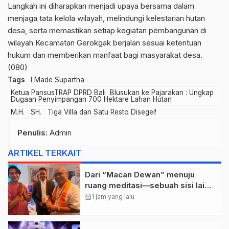
Langkah ini diharapkan menjadi upaya bersama dalam
menjaga tata kelola wilayah, melindungi kelestarian hutan
desa, serta memastikan setiap kegiatan pembangunan di
wilayah Kecamatan Gerokgak berjalan sesuai ketentuan
hukum dan memberikan manfaat bagi masyarakat desa.
(080)
Tags
I Made Supartha
Ketua PansusTRAP DPRD Bali Blusukan ke Pajarakan : Ungkap
Dugaan Penyimpangan 700 Hektare Lahan Hutan
M.H.
SH.
Tiga Villa dan Satu Resto Disegel!
Penulis
: Admin
ARTIKEL TERKAIT
Dari “Macan Dewan” menuju
ruang meditasi—sebuah sisi lain I
Dewa Nyoman Rai Bertemu Baba
calendar_month
1 jam yang lalu
Bageshwar Dham.