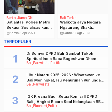
Berita Utama
DKI
Bali
Terkini
Satlantas Polres Metro
Walikota Jaya Negara
Bekasi Sosialisasikan
Ngaturang Bhakti
Pemberlakuan Tilang
Pujawali di Pura Dalem
calendar_month
Kamis, 1 Apr 2021
calendar_month
Sabtu, 12 Agt 2023
Elektronik e-Tle
Sakenan, Ida Bhatara
TERPOPULER
Nyejer Hingga 15
Agustus
Dr.Somvir DPRD Bali Sambut Tokoh
Spiritual India Baba Bageshwar Dham
Bali
Pariwisata
Politik
Libur Nataru 2025–2026 : Wisatawan ke
Bali Meningkat, Isu Penurunan Kunjungan
Bali
Pariwisata
Tidak Benar
IGK Kresna Budi ,Ketua Komisi II DPRD
Bali , Angkat Bicara Soal Kelangkaan BBM
Bali
Ekonomi
Politik
Bersubsidi Jenis Solar