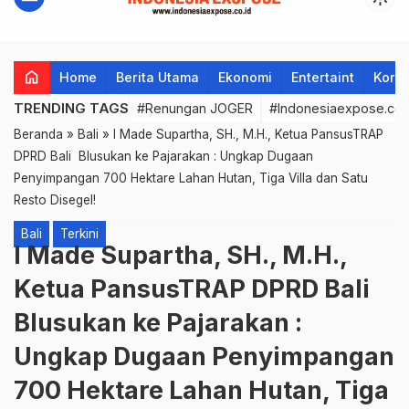
home
Home
Berita Utama
Ekonomi
Entertaint
Korup
TRENDING TAGS
#Renungan JOGER
#Indonesiaexpose.co.
Beranda
»
Bali
»
I Made Supartha, SH., M.H., Ketua PansusTRAP
DPRD Bali Blusukan ke Pajarakan : Ungkap Dugaan
Penyimpangan 700 Hektare Lahan Hutan, Tiga Villa dan Satu
Resto Disegel!
Bali
Terkini
I Made Supartha, SH., M.H.,
Ketua PansusTRAP DPRD Bali
Blusukan ke Pajarakan :
Ungkap Dugaan Penyimpangan
700 Hektare Lahan Hutan, Tiga