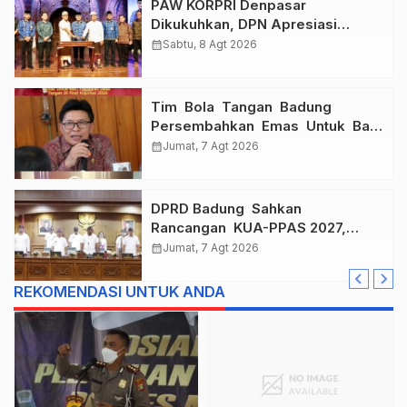
PAW KORPRI Denpasar
Dikukuhkan, DPN Apresiasi
“Sembagi Arutala” untuk Lindungi
calendar_month
Sabtu, 8 Agt 2026
Pekerja Rentan
Tim Bola Tangan Badung
Persembahkan Emas Untuk Bali
, Taklukkan Jawa Tengah Di
calendar_month
Jumat, 7 Agt 2026
Final Kejurnas 2026
DPRD Badung Sahkan
Rancangan KUA-PPAS 2027,
Anggaran Tembus Lebih Dari
calendar_month
Jumat, 7 Agt 2026
Rp. 11 Triliun
REKOMENDASI UNTUK ANDA