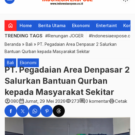
home
Home
Berita Utama
Ekonomi
Entertaint
Korup
TRENDING TAGS
#Renungan JOGER
#Indonesiaexpose.co.
Beranda
»
Bali
»
PT. Pegadaian Area Denpasar 2 Salurkan
Bantuan Qurban kepada Masyarakat Sekitar
Bali
Ekonomi
PT. Pegadaian Area Denpasar 2
Salurkan Bantuan Qurban
kepada Masyarakat Sekitar
account_circle
calendar_month
visibility
comment
print
080
Jumat, 29 Mei 2026
273
0 komentar
Cetak