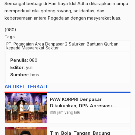
Semangat berbagi di Hari Raya Idul Adha diharapkan mampu
memperkuat nilai gotong royong, solidaritas, dan
kebersamaan antara Pegadaian dengan masyarakat luas.
(080)
Tags
PT. Pegadaian Area Denpasar 2 Salurkan Bantuan Qurban
kepada Masyarakat Sekitar
Penulis
: 080
Editor
: yuli
Sumber
:
hms
ARTIKEL TERKAIT
PAW KORPRI Denpasar
Dikukuhkan, DPN Apresiasi
“Sembagi Arutala” untuk Lindungi
calendar_month
9 jam yang lalu
Pekerja Rentan
Tim Bola Tangan Badung