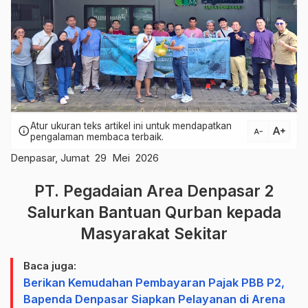
Atur ukuran teks artikel ini untuk mendapatkan
text_increase
info
text_decrease
pengalaman membaca terbaik.
Denpasar, Jumat 29 Mei 2026
PT. Pegadaian Area Denpasar 2
Salurkan Bantuan Qurban kepada
Masyarakat Sekitar
Baca juga:
Berikan Kemudahan Pembayaran Pajak PBB P2,
Bapenda Denpasar Siapkan Pelayanan di Arena