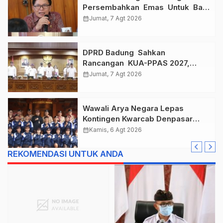
Persembahkan Emas Untuk Bali
, Taklukkan Jawa Tengah Di
calendar_month
Jumat, 7 Agt 2026
Final Kejurnas 2026
DPRD Badung Sahkan
Rancangan KUA-PPAS 2027,
Anggaran Tembus Lebih Dari
calendar_month
Jumat, 7 Agt 2026
Rp. 11 Triliun
Wawali Arya Negara Lepas
Kontingen Kwarcab Denpasar
Menuju Jambore Nasional XII
calendar_month
Kamis, 6 Agt 2026
Tahun 2026.
REKOMENDASI UNTUK ANDA