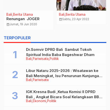
Bali
Berita Utama
Bali
Berita Utama
Renungan JOGER
calendar_month
Sabtu, 23 Apr 2022
calendar_month
Jumat, 19 Jun 2020
TERPOPULER
Dr.Somvir DPRD Bali Sambut Tokoh
Spiritual India Baba Bageshwar Dham
Bali
Pariwisata
Politik
Libur Nataru 2025–2026 : Wisatawan ke
Bali Meningkat, Isu Penurunan Kunjungan
Bali
Pariwisata
Tidak Benar
IGK Kresna Budi ,Ketua Komisi II DPRD
Bali , Angkat Bicara Soal Kelangkaan BBM
Bali
Ekonomi
Politik
Bersubsidi Jenis Solar