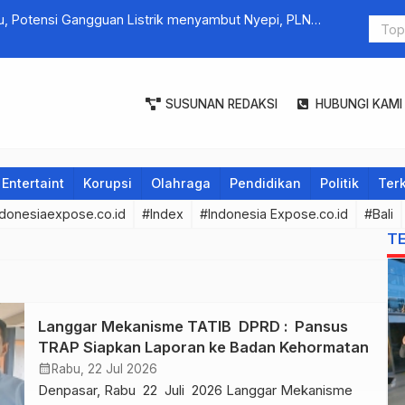
 Potensi Gangguan Listrik menyambut Nyepi, PLN
Sedana Arta
SUSUNAN REDAKSI
HUBUNGI KAMI
Entertaint
Korupsi
Olahraga
Pendidikan
Politik
Terk
donesiaexpose.co.id
#Index
#Indonesia Expose.co.id
#Bali
T
Langgar Mekanisme TATIB DPRD : Pansus
TRAP Siapkan Laporan ke Badan Kehormatan
calendar_month
Rabu, 22 Jul 2026
Denpasar, Rabu 22 Juli 2026 Langgar Mekanisme