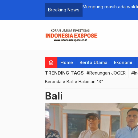
 Swasta Dalam Mendukung Dunia
Mumpung masih ada waktu,
Breaking News
UID Bali Siap memperbaiki
home
Home
Berita Utama
Ekonomi
TRENDING TAGS
#Renungan JOGER
#In
Beranda
»
Bali
»
Halaman "3"
Bali