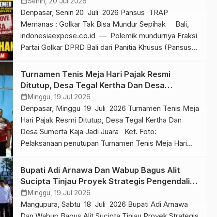
calendar_month
Senin, 20 Jul 2026
DPD I Partai Golkar […]
Denpasar, Senin 20 Juli 2026 Pansus TRAP
Memanas : Golkar Tak Bisa Mundur Sepihak Bali,
indonesiaexpose.co.id — Polemik mundurnya Fraksi
Partai Golkar DPRD Bali dari Panitia Khusus (Pansus)
Tata Ruang, Aset Daerah, dan Perizinan (TRAP)
semakin memanas. Pimpinan Pansus menegaskan
Turnamen Tenis Meja Hari Pajak Resmi
penarikan anggota Golkar tidak bisa dilakukan secara
Ditutup, Desa Tegal Kertha Dan Desa
sepihak karena harus mengikuti mekanisme resmi […]
Sumerta Kaja Jadi Juara
calendar_month
Minggu, 19 Jul 2026
Denpasar, Minggu 19 Juli 2026 Turnamen Tenis Meja
Hari Pajak Resmi Ditutup, Desa Tegal Kertha Dan
Desa Sumerta Kaja Jadi Juara Ket. Foto:
Pelaksanaan penutupan Turnamen Tenis Meja Hari
Pajak Tahun 2026 yang ditandai dengan penyerahan
piala, piagam, uang pembinaan, dan tabungan dari
Bupati Adi Arnawa Dan Wabup Bagus Alit
Bank BPD Bali di Graha Yowana Suci Denpasar, Sabtu
Sucipta Tinjau Proyek Strategis Pengendali
(18/7/2026) petang. […]
Banjir Di Kuta
calendar_month
Minggu, 19 Jul 2026
Mangupura, Sabtu 18 Juli 2026 Bupati Adi Arnawa
Dan Wabup Bagus Alit Sucipta Tinjau Proyek Strategis