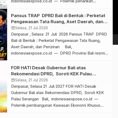
indonesiaexpose.co.id — Polemik penarikan
Vi
anggota Fraksi Golkar Bali dari Panitia Khusus Tata
Pl
Ruang, Aset Daerah, dan Perizinan (Pansus TRAP)
Pansus TRAP DPRD Bali di Bentuk : Perketat
DPRD Bali kini tidak lagi hanya bergulir di ruang politik.
Pengawasan Tata Ruang, Aset Daerah, dan
Jagat media sosial meledak. […]
Perizinan
calendar_month
Selasa, 21 Jul 2026
Denpasar , Selasa 21 Juli 2026 Pansus TRAP DPRD
Bali di Bentuk : Perketat Pengawasan Tata Ruang,
Aset Daerah, dan Perizinan Bali,
indonesiaexpose.co.id — DPRD Provinsi Bali resmi
membentuk Panitia Khusus (Pansus) Penegakan
Peraturan Daerah terkait Tata Ruang, Aset Daerah,
FOR HATI Desak Gubernur Bali atas
dan Perizinan (TRAP) sebagai langkah memperkuat
Rekomendasi DPRD, Soroti KEK Pulau
fungsi pengawasan terhadap pelaksanaan berbagai
Serangan
calendar_month
Selasa, 21 Jul 2026
peraturan daerah […]
Denpasar, Selasa 21 Juli 2027 FOR HATI Desak
Gubernur Bali atas Rekomendasi DPRD, Soroti KEK
Pulau Serangan Bali, indonesiaexpose.co.id —
Polemik pembangunan Kawasan Ekonomi Khusus
(KEK) Pulau Serangan memasuki babak baru. Forum
Pemerhati Pembangunan Bali (FOR HATI)