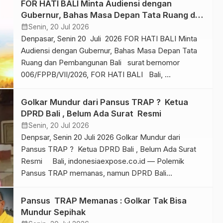
FOR HATI BALI Minta Audiensi dengan
melontarkan tujuh pernyataan sikap yang ditujukan
Gubernur, Bahas Masa Depan Tata Ruang dan
langsung kepada Gubernur Bali. Desakan tersebut
Pembangunan Bali
calendar_month
Senin, 20 Jul 2026
tidak hanya menyasar Pemerintah Provinsi […]
Denpasar, Senin 20 Juli 2026 FOR HATI BALI Minta
Audiensi dengan Gubernur, Bahas Masa Depan Tata
Ruang dan Pembangunan Bali surat bernomor
006/FPPB/VII/2026, FOR HATI BALI Bali,
indonesiaexpose.co.id — Forum Pemerhati
Pembangunan Bali (FOR HATI BALI) secara resmi
Golkar Mundur dari Pansus TRAP ? Ketua
mengajukan permohonan audiensi kepada Gubernur
DPRD Bali , Belum Ada Surat Resmi
Bali melalui surat tertanggal 18 Juli 2026. Audiensi
calendar_month
Senin, 20 Jul 2026
dijadwalkan berlangsung […]
Denpsar, Senin 20 Juli 2026 Golkar Mundur dari
Pansus TRAP ? Ketua DPRD Bali , Belum Ada Surat
Resmi Bali, indonesiaexpose.co.id — Polemik
Pansus TRAP memanas, namun DPRD Bali
menegaskan penyelesaian akan ditempuh melalui
mekanisme resmi dan musyawarah, sembari
Pansus TRAP Memanas : Golkar Tak Bisa
memastikan agenda pembahasan rekomendasi
Mundur Sepihak
strategis tetap berjalan. Sebelumnya, Instruksi Ketua