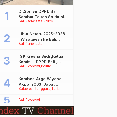
Dr.Somvir DPRD Bali
Sambut Tokoh Spiritual
Bali
Pariwisata
Politik
India Baba Bageshwar
Dham
Libur Nataru 2025–2026
: Wisatawan ke Bali
Bali
Pariwisata
Meningkat, Isu Penurunan
Kunjungan Tidak Benar
IGK Kresna Budi ,Ketua
Komisi II DPRD Bali ,
Bali
Ekonomi
Politik
Angkat Bicara Soal
Kelangkaan BBM
Bersubsidi Jenis Solar
Kombes Argo Wiyono,
Akpol 2003, Jabat
Sulawesi Tenggara
Terkini
Dirlantas Polda Sultra
Bali
Ekonomi