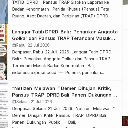
TATIB DPRD : Pansus TRAP Siapkan Laporan ke
Badan Kehormatan Panitia Khusus (Pansus) Tata
Ruang, Aset Daerah, dan Perizinan (TRAP) DPRD
Provinsi Bali Bali, indonesiaexpose.co.id —
Polemik penarikan anggota Fraksi Partai Golkar dari
Langgar Tatib DPRD Bali : Penarikan Anggota
Panitia Khusus (Pansus) Tata Ruang, Aset Daerah,
Golkar dari Pansus TRAP Terancam Masuk
dan Perizinan (TRAP) DPRD Provinsi Bali […]
Badan Kehormatan
calendar_month
Rabu, 22 Jul 2026
Denpasar, Rabu 22 Juli 2026 Langgar Tatib DPRD
Bali : Penarikan Anggota Golkar dari Pansus TRAP
Terancam Masuk Badan Kehormatan Bali,
indonesiaexpose.co.id — Polemik penarikan
anggota Fraksi Partai Golkar dari Panitia Khusus
(Pansus) Tata Ruang, Aset Daerah, dan Perizinan
“Netizen Melawan ” Demer Dihujani Kritik,
(TRAP) DPRD Bali memasuki babak baru. Ketua
Pansus TRAP DPRD Bali Panen Dukungan
Pansus TRAP Dr. (c) Made Supartha, S.H., M.H. […]
Publik
calendar_month
Selasa, 21 Jul 2026
Denpasar, Selasa 21 Juli 2026 “Netizen Melawan ”
Demer Dihujani Kritik, Pansus TRAP DPRD Bali
Panen Dukungan Publik Bali,