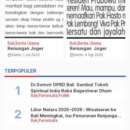
Bali
Berita Utama
Bali
Berita Utama
Renungan Joger
Renungan Joger
calendar_month
Sabtu, 1 Jul 2023
calendar_month
Senin, 4 Agt 2025
TERPOPULER
Dr.Somvir DPRD Bali Sambut Tokoh
Spiritual India Baba Bageshwar Dham
Bali
Pariwisata
Politik
Libur Nataru 2025–2026 : Wisatawan ke
Bali Meningkat, Isu Penurunan Kunjungan
Bali
Pariwisata
Tidak Benar