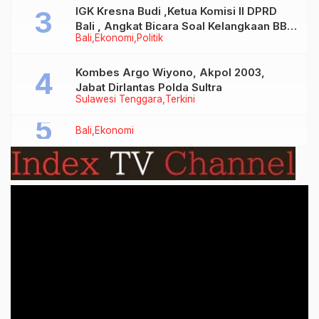
IGK Kresna Budi ,Ketua Komisi II DPRD
Bali , Angkat Bicara Soal Kelangkaan BBM
Bali
Ekonomi
Politik
Bersubsidi Jenis Solar
Kombes Argo Wiyono, Akpol 2003,
Jabat Dirlantas Polda Sultra
Sulawesi Tenggara
Terkini
Bali
Ekonomi
Video
Player