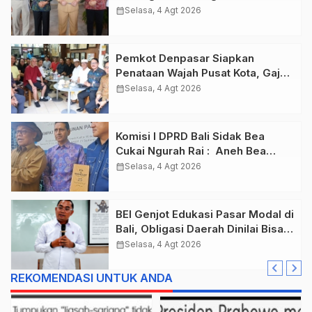
Gaspol Bangun Infrastruktur
calendar_month
Selasa, 4 Agt 2026
Pemkot Denpasar Siapkan
Penataan Wajah Pusat Kota, Gajah
Mada Jadi Salah Satu Kawasan
calendar_month
Selasa, 4 Agt 2026
Prioritas
Komisi I DPRD Bali Sidak Bea
Cukai Ngurah Rai : Aneh Bea
Cukai Tolak berikan List Data
calendar_month
Selasa, 4 Agt 2026
Barang Sitaan
BEI Genjot Edukasi Pasar Modal di
Bali, Obligasi Daerah Dinilai Bisa
Jadi Mesin Percepatan
calendar_month
Selasa, 4 Agt 2026
Pembangunan
REKOMENDASI UNTUK ANDA