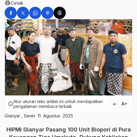
print
Cetak
Atur ukuran teks artikel ini untuk mendapatkan
text_increase
info
text_decrease
pengalaman membaca terbaik.
Gianyar , Senin 11 Agustus 2025
HIPMI Gianyar Pasang 100 Unit Biopori di Pura