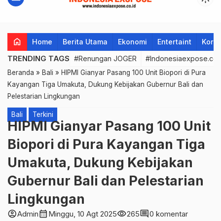
home
Home
Berita Utama
Ekonomi
Entertaint
Korup
TRENDING TAGS
#Renungan JOGER
#Indonesiaexpose.co.
Beranda
»
Bali
»
HIPMI Gianyar Pasang 100 Unit Biopori di Pura
Kayangan Tiga Umakuta, Dukung Kebijakan Gubernur Bali dan
Pelestarian Lingkungan
Bali
Terkini
HIPMI Gianyar Pasang 100 Unit
Biopori di Pura Kayangan Tiga
Umakuta, Dukung Kebijakan
Gubernur Bali dan Pelestarian
Lingkungan
account_circle
calendar_month
visibility
comment
Admin
Minggu, 10 Agt 2025
265
0 komentar